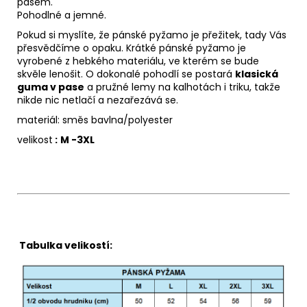
pasem.
Pohodlné a jemné.
Pokud si myslíte, že pánské pyžamo je přežitek, tady Vás
přesvědčíme o opaku. Krátké pánské pyžamo je
vyrobené z hebkého materiálu, ve kterém se bude
skvěle lenošit. O dokonalé pohodlí se postará
klasická
guma v pase
a pružné lemy na kalhotách i triku, takže
nikde nic netlačí a nezařezává se.
materiál: směs bavlna/polyester
velikost
:
M -3XL
Tabulka velikostí: