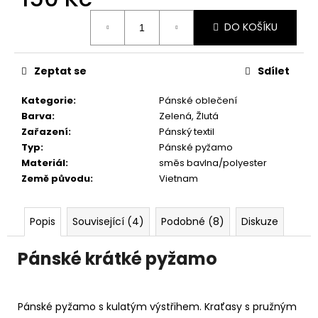
č
u
Měrná
DO KOŠÍKU
cena:
j
e
m
Zeptat se
Sdílet
e
Kategorie
:
Pánské oblečení
Barva
:
Zelená, Žlutá
Zařazení
:
Pánský textil
Typ
:
Pánské pyžamo
Materiál
:
směs bavlna/polyester
Země původu
:
Vietnam
Popis
Související (4)
Podobné (8)
Diskuze
Pánské krátké pyžamo
Pánské pyžamo s kulatým výstřihem. Kraťasy s pružným