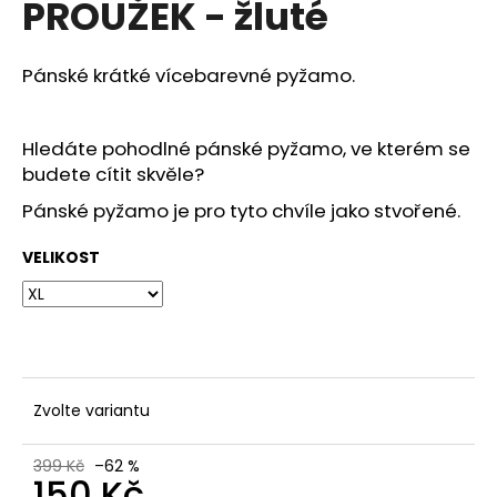
PROUŽEK - žluté
a
j
Pánské krátké vícebarevné pyžamo.
í
t
?
Hledáte pohodlné pánské pyžamo, ve kterém se
budete cítit skvěle?
Pánské pyžamo je pro tyto chvíle jako stvořené.
VELIKOST
HLEDAT
D
o
p
Zvolte variantu
o
r
399 Kč
–62 %
u
150 Kč