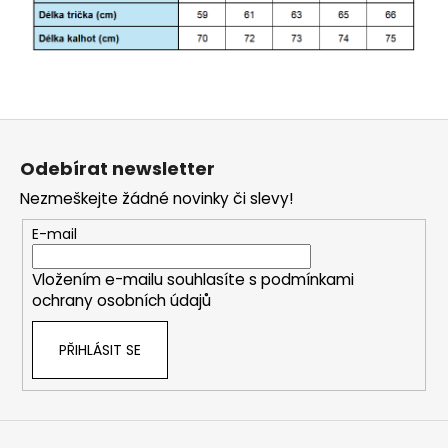
Z
á
Odebírat newsletter
p
Nezmeškejte žádné novinky či slevy!
a
t
E-mail
í
Vložením e-mailu souhlasíte s
podmínkami
ochrany osobních údajů
PŘIHLÁSIT SE