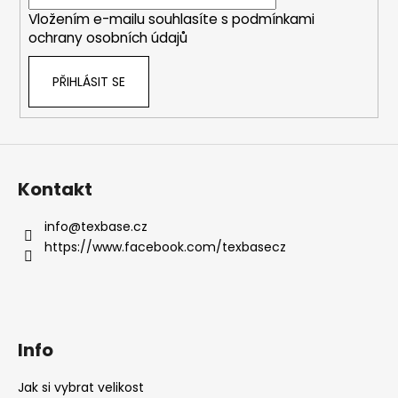
í
Vložením e-mailu souhlasíte s
podmínkami
ochrany osobních údajů
PŘIHLÁSIT SE
Kontakt
info
@
texbase.cz
https://www.facebook.com/texbasecz
Info
Jak si vybrat velikost