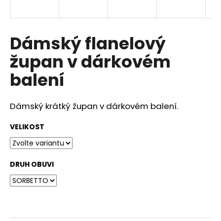
a
j
í
Dámský flanelový
t
župan v dárkovém
?
balení
Dámský krátký župan v dárkovém balení.
HLEDAT
VELIKOST
D
DRUH OBUVI
o
p
o
r
u