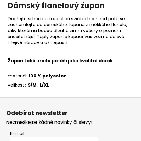
Dámský flanelový župan
Dopřejte si horkou koupel při svíčkách a hned poté se
zachumlejte do dámského županu z měkkého flanelu,
díky kterému budou dlouhé zimní večery o poznání
snesitelnější. Teplý župan s kapucí Vás vezme do své
hřejivé náruče a už nepustí.
Župan také určitě potěší jako kvalitní dárek.
materiál:
100 % polyester
velikost
:
S/M , L/XL
Z
á
Odebírat newsletter
p
Nezmeškejte žádné novinky či slevy!
a
t
E-mail