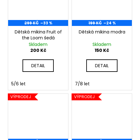
299 KČ
–33 %
199 KČ
–24 %
Dětská mikina Fruit of
Dětská mikina modra
the Loom šedá
Skladem
Skladem
200 Kč
150 Kč
DETAIL
DETAIL
5/6 let
7/8 let
VÝPRODEJ
VÝPRODEJ