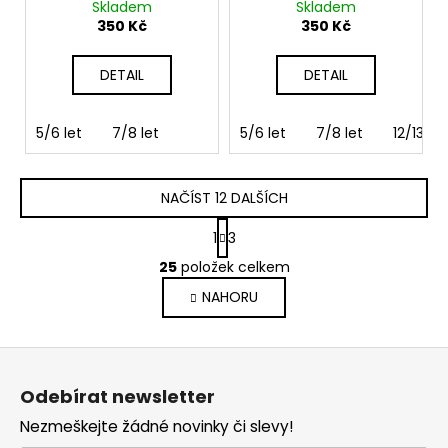
kapucí šedá
kapucí tmavě modrá
Skladem
Skladem
350 Kč
350 Kč
DETAIL
DETAIL
5/6 let
7/8 let
5/6 let
7/8 let
12/13 let
NAČÍST 12 DALŠÍCH
S
1
3
t
O
r
25
položek celkem
v
á
NAHORU
l
n
k
á
o
d
Z
v
a
á
á
c
Odebírat newsletter
n
p
í
í
Nezmeškejte žádné novinky či slevy!
p
a