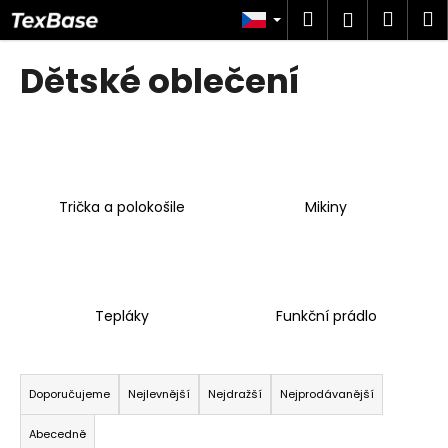
K
Přejít
Hledat
Náku
M
Přihlášen
na
o
obsah
Zpět
Zpět
košík
š
Dětské oblečení
í
C
k
o
p
o
Trička a polokošile
Mikiny
t
ř
e
b
u
Tepláky
Funkční prádlo
j
e
Ř
t
a
Doporučujeme
Nejlevnější
Nejdražší
Nejprodávanější
e
z
Abecedně
n