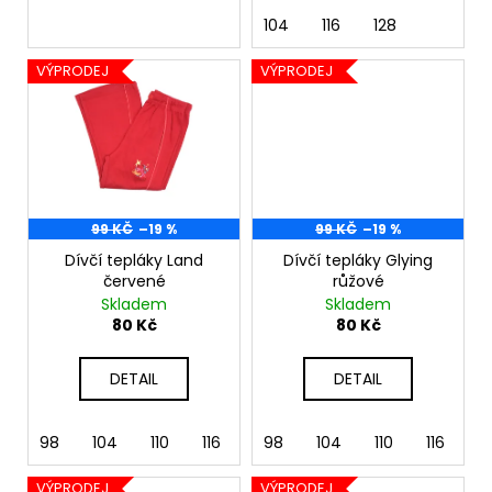
č
u
104
116
128
j
VÝPRODEJ
VÝPRODEJ
e
m
e
99 KČ
–19 %
99 KČ
–19 %
Dívčí tepláky Land
Dívčí tepláky Glying
červené
růžové
Skladem
Skladem
80 Kč
80 Kč
DETAIL
DETAIL
98
104
110
116
122
98
128
104
110
116
1
VÝPRODEJ
VÝPRODEJ