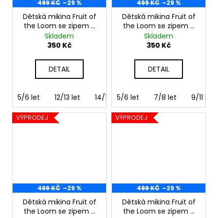
499 KČ
–29 %
499 KČ
–29 %
Dětská mikina Fruit of
Dětská mikina Fruit of
the Loom se zipem a
the Loom se zipem a
kapucí červená
kapucí černá
Skladem
Skladem
350 Kč
350 Kč
DETAIL
DETAIL
5/6 let
12/13 let
14/15 let
5/6 let
7/8 let
9/11 let
VÝPRODEJ
VÝPRODEJ
499 KČ
–29 %
499 KČ
–29 %
Dětská mikina Fruit of
Dětská mikina Fruit of
the Loom se zipem a
the Loom se zipem a