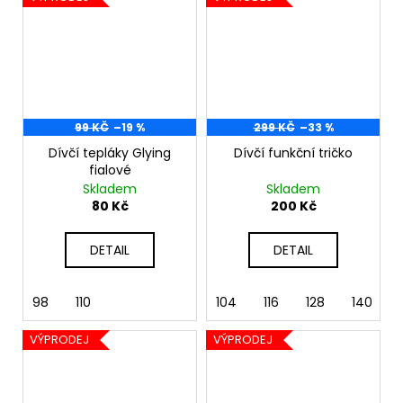
99 KČ
–19 %
299 KČ
–33 %
Dívčí tepláky Glying
Dívčí funkční tričko
fialové
Skladem
Skladem
80 Kč
200 Kč
DETAIL
DETAIL
98
110
104
116
128
140
VÝPRODEJ
VÝPRODEJ