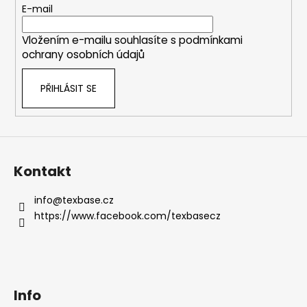
r
t
E-mail
v
í
k
Vložením e-mailu souhlasíte s
podmínkami
y
ochrany osobních údajů
v
ý
PŘIHLÁSIT SE
p
i
s
u
Kontakt
info
@
texbase.cz
https://www.facebook.com/texbasecz
Info