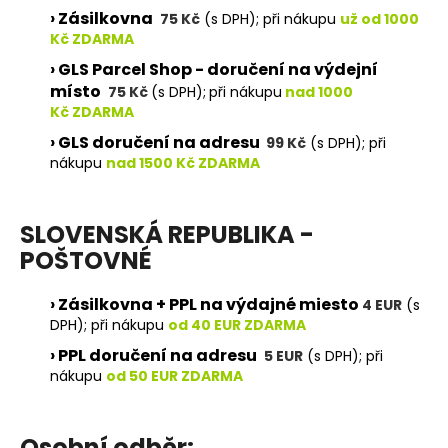
č
› Zásilkovna
75 Kč
(s DPH); při nákupu
už od 1000
u
Kč ZDARMA
j
e
› GLS Parcel Shop - doručení na výdejní
m
místo
75 Kč
(s DPH);
při nákupu
nad 1000
e
Kč ZDARMA
› GLS doručení na adresu
99 Kč
(s DPH); při
nákupu
nad 1500 Kč ZDARMA
SLOVENSKÁ REPUBLIKA
-
POŠTOVNÉ
› Zásilkovna + PPL na výdajné miesto
4 EUR
(s
DPH); při nákupu
od 40 EUR ZDARMA
› PPL doručení na adresu
5 EUR
(s DPH); při
nákupu
od 50 EUR ZDARMA
Osobní odběr: