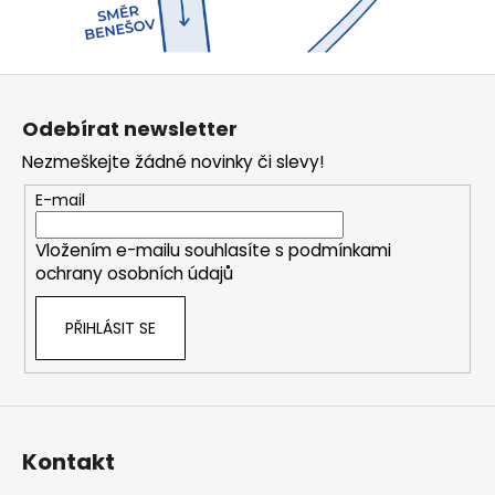
Z
á
Odebírat newsletter
p
Nezmeškejte žádné novinky či slevy!
a
t
E-mail
í
Vložením e-mailu souhlasíte s
podmínkami
ochrany osobních údajů
PŘIHLÁSIT SE
Kontakt