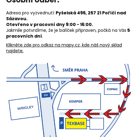
Adresa pro vyzvednutí:
Pyšelská 496, 257 21 Poříčí nad
Sázavou.
Otevřeno v pracovní dny 9:00 - 16:00.
Jakmile potvrdíme, že je balíček připraven, počká na Vás
5
pracovních dní
.
Klikněte zde pro odkaz na mapy.cz, kde náš nový sklad
najdete.