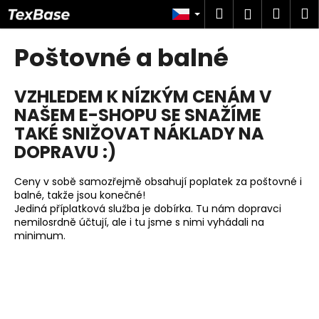
K
Přejít
Hledat
Náku
M
Přihlášen
na
o
obsah
Zpět
Zpět
košík
š
Poštovné a balné
í
C
k
VZHLEDEM K NÍZKÝM CENÁM V
o
NAŠEM E-SHOPU SE SNAŽÍME
p
TAKÉ SNIŽOVAT NÁKLADY NA
o
DOPRAVU :)
t
ř
Ceny v sobě samozřejmě obsahují poplatek za poštovné i
e
balné, takže jsou konečné!
b
Jediná příplatková služba je dobírka. Tu nám dopravci
u
nemilosrdně účtují, ale i tu jsme s nimi vyhádali na
minimum.
j
e
t
e
n