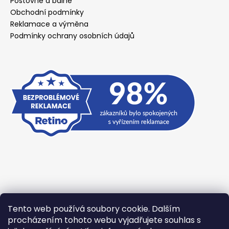
Poštovné a balné
Obchodní podmínky
Reklamace a výměna
Podmínky ochrany osobních údajů
Tento web používá soubory cookie. Dalším
Přijímáme online platby
procházením tohoto webu vyjadřujete souhlas s