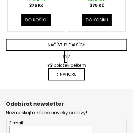
kostka
kostka
375 Kč
375 Kč
DO KOŠÍKU
DO KOŠÍKU
NAČÍST 12 DALŠÍCH
S
1
7
t
O
r
73
položek celkem
v
á
NAHORU
l
n
k
á
o
d
Z
v
a
á
á
c
Odebírat newsletter
n
p
í
í
Nezmeškejte žádné novinky či slevy!
p
a
r
t
E-mail
v
í