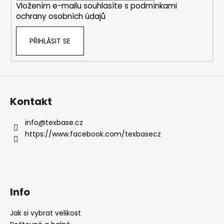
k
Vložením e-mailu souhlasíte s
podmínkami
y
ochrany osobních údajů
v
ý
PŘIHLÁSIT SE
p
i
s
u
Kontakt
info
@
texbase.cz
https://www.facebook.com/texbasecz
Info
Jak si vybrat velikost