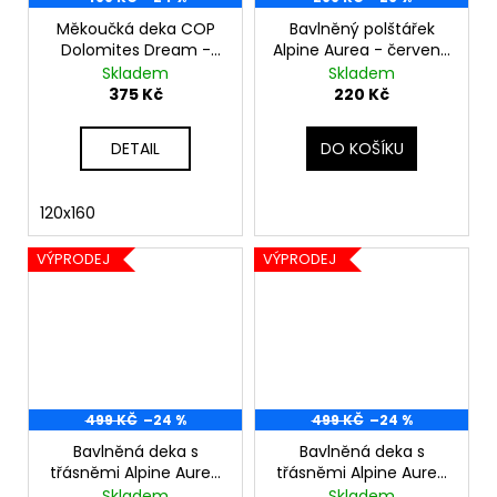
Měkoučká deka COP
Bavlněný polštářek
Dolomites Dream -
Alpine Aurea - červená
tmavě zelená
kostka
Skladem
Skladem
375 Kč
220 Kč
DETAIL
DO KOŠÍKU
120x160
VÝPRODEJ
VÝPRODEJ
499 KČ
–24 %
499 KČ
–24 %
Bavlněná deka s
Bavlněná deka s
třásněmi Alpine Aurea
třásněmi Alpine Aurea
150x200 cm - zelená
150x200 cm - červená
Skladem
Skladem