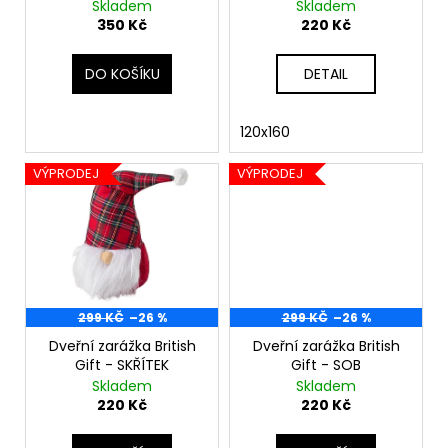
č
červená kostka
šedá kostka
Skladem
Skladem
u
u
350 Kč
220 Kč
k
j
e
t
DO KOŠÍKU
DETAIL
m
ů
e
120x160
VÝPRODEJ
VÝPRODEJ
299 KČ
–26 %
299 KČ
–26 %
Dveřní zarážka British
Dveřní zarážka British
Gift - SKŘÍTEK
Gift - SOB
Skladem
Skladem
220 Kč
220 Kč