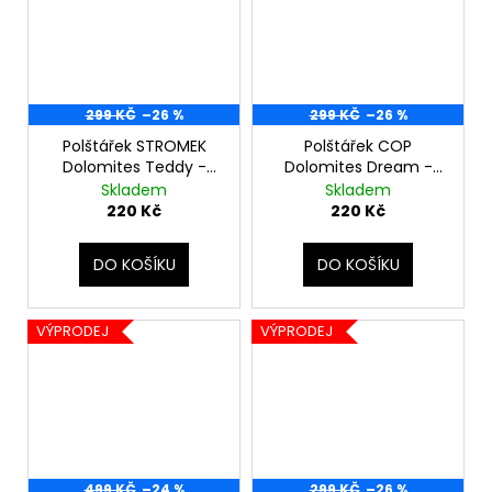
299 KČ
–26 %
299 KČ
–26 %
Polštářek STROMEK
Polštářek COP
Dolomites Teddy -
Dolomites Dream -
červený
zelený
Skladem
Skladem
220 Kč
220 Kč
DO KOŠÍKU
DO KOŠÍKU
VÝPRODEJ
VÝPRODEJ
499 KČ
–24 %
299 KČ
–26 %