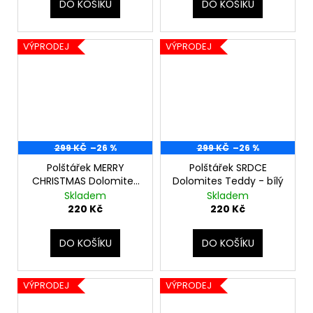
DO KOŠÍKU
DO KOŠÍKU
VÝPRODEJ
VÝPRODEJ
299 KČ
–26 %
299 KČ
–26 %
Polštářek MERRY
Polštářek SRDCE
CHRISTMAS Dolomites
Dolomites Teddy - bílý
Teddy - bílý
Skladem
Skladem
220 Kč
220 Kč
DO KOŠÍKU
DO KOŠÍKU
VÝPRODEJ
VÝPRODEJ