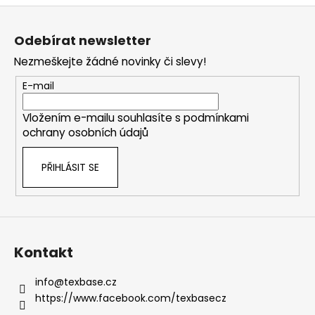
o
d
Z
v
a
á
á
c
Odebírat newsletter
n
p
í
í
Nezmeškejte žádné novinky či slevy!
p
a
r
t
E-mail
v
í
k
Vložením e-mailu souhlasíte s
podmínkami
y
ochrany osobních údajů
v
ý
PŘIHLÁSIT SE
p
i
s
u
Kontakt
info
@
texbase.cz
https://www.facebook.com/texbasecz