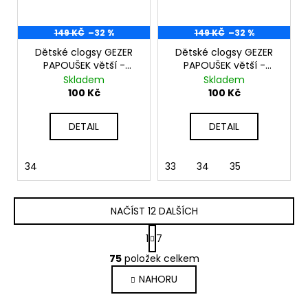
149 KČ
–32 %
149 KČ
–32 %
Dětské clogsy GEZER
Dětské clogsy GEZER
PAPOUŠEK větší -
PAPOUŠEK větší -
černá
fialová
Skladem
Skladem
100 Kč
100 Kč
DETAIL
DETAIL
34
33
34
35
NAČÍST 12 DALŠÍCH
S
1
7
t
O
r
75
položek celkem
v
á
NAHORU
l
n
k
á