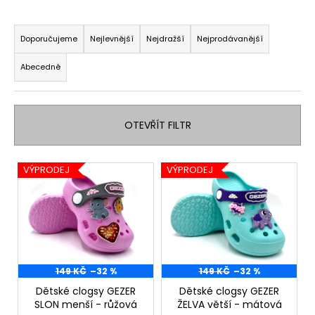
a
Ř
j
a
Doporučujeme
Nejlevnější
Nejdražší
Nejprodávanější
í
z
Abecedně
t
e
?
n
í
OTEVŘÍT FILTR
p
r
V
HLEDAT
o
VÝPRODEJ
VÝPRODEJ
ý
d
p
u
i
k
D
s
o
t
p
p
ů
o
r
149 KČ
–32 %
149 KČ
–32 %
r
o
Dětské clogsy GEZER
Dětské clogsy GEZER
u
SLON menší - růžová
ŽELVA větší - mátová
d