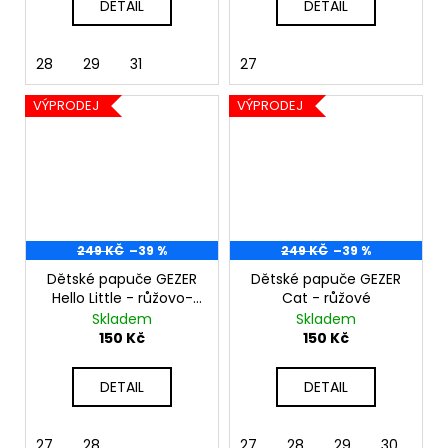
DETAIL
DETAIL
28
29
31
27
VÝPRODEJ
VÝPRODEJ
249 KČ
–39 %
249 KČ
–39 %
Dětské papuče GEZER
Dětské papuče GEZER
Hello Little - růžovo-
Cat - růžové
šedá
Skladem
Skladem
150 Kč
150 Kč
DETAIL
DETAIL
27
28
27
28
29
30