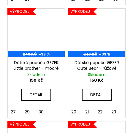
VÝPRODEJ
VÝPRODEJ
249 KČ
–39 %
249 KČ
–39 %
Dětské papuče GEZER
Dětské papuče GEZER
Little brother - modré
Cute Bear - růžové
Skladem
Skladem
150 Kč
150 Kč
DETAIL
DETAIL
27
29
30
20
21
22
23
24
VÝPRODEJ
VÝPRODEJ