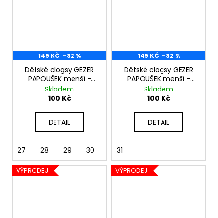
149 KČ
–32 %
149 KČ
–32 %
Dětské clogsy GEZER
Dětské clogsy GEZER
PAPOUŠEK menší -
PAPOUŠEK menší -
černé
fialové
Skladem
Skladem
100 Kč
100 Kč
DETAIL
DETAIL
27
28
29
30
31
31
32
VÝPRODEJ
VÝPRODEJ