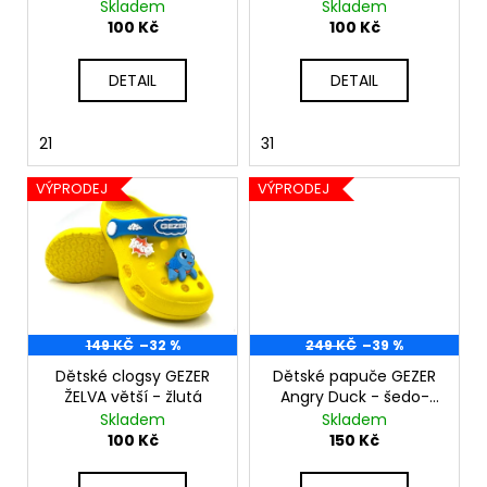
č
Skladem
Skladem
u
u
100 Kč
100 Kč
k
j
e
t
DETAIL
DETAIL
m
ů
e
21
31
VÝPRODEJ
VÝPRODEJ
149 KČ
–32 %
249 KČ
–39 %
Dětské clogsy GEZER
Dětské papuče GEZER
ŽELVA větší - žlutá
Angry Duck - šedo-
černá
Skladem
Skladem
100 Kč
150 Kč