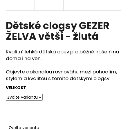
a
j
í
Dětské clogsy GEZER
t
ŽELVA větší - žlutá
?
Kvalitní lehká dětská obuv pro běžné nošení na
doma i na ven.
HLEDAT
Objevte dokonalou rovnováhu mezi pohodlím,
stylem a kvalitou s těmito dětskými clogsy.
VELIKOST
D
o
p
o
r
u
Zvolte variantu