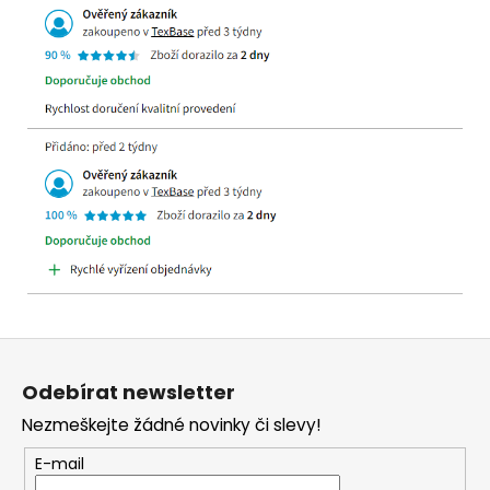
Z
á
Odebírat newsletter
p
Nezmeškejte žádné novinky či slevy!
a
t
E-mail