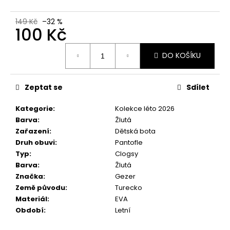
č
u
149 Kč
–32 %
j
100 Kč
e
m
Měrná
DO KOŠÍKU
e
cena:
Zeptat se
Sdílet
Kategorie
:
Kolekce léto 2026
Barva
:
Žlutá
Zařazení
:
Dětská bota
Druh obuvi
:
Pantofle
Typ
:
Clogsy
Barva
:
Žlutá
Značka
:
Gezer
Země původu
:
Turecko
Materiál
:
EVA
Období
:
Letní