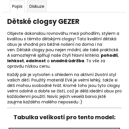
Popis
Diskuze
Dětské clogsy GEZER
Objevte dokonalou rovnováhu mezi pohodlím, stylem a
kvalitou s těmito dětskými clogsy! Tato kvalitní dětská
obuv je vhodná pro běžné nošení na doma i na
ven. Dětské clogsy jsou nejen módní, ale také praktické.
A samozřejmě splňují naše čtyři hlavní kritéria:
pohodlí
,
lehkost
,
odolnost
a
snadná údržba
. To vše za
opravdu nízkou cenu.
Každý pár je vytvořen s ohledem na aktivní životní styl
vašich dětí. Použitý materiál EVA je velmi lehký, takže si
děti mohou svobodně hrát. Kromě toho jsou tyto clogsy
velmi odolné a dobře se čistí, což je dělá ideální obuv pro
každodenní použití. Navíc jejich veselá barva jistě
zaujme každého malého neposedu :)
Tabulka velikostí pro tento model: