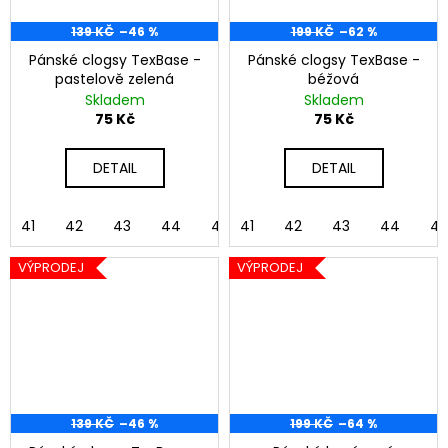
139 KČ
–46 %
199 KČ
–62 %
Pánské clogsy TexBase -
Pánské clogsy TexBase -
pastelově zelená
béžová
Skladem
Skladem
75 Kč
75 Kč
DETAIL
DETAIL
41
42
43
44
45
41
46
42
43
44
45
VÝPRODEJ
VÝPRODEJ
139 KČ
–46 %
199 KČ
–64 %