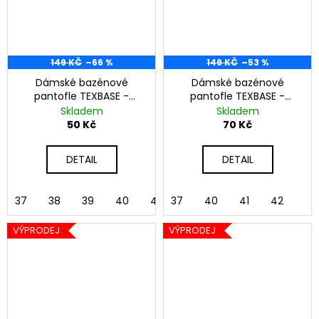
149 KČ
–66 %
149 KČ
–53 %
Dámské bazénové
Dámské bazénové
pantofle TEXBASE -
pantofle TEXBASE -
černá
lososová
Skladem
Skladem
50 Kč
70 Kč
DETAIL
DETAIL
37
38
39
40
41
37
42
40
41
42
VÝPRODEJ
VÝPRODEJ