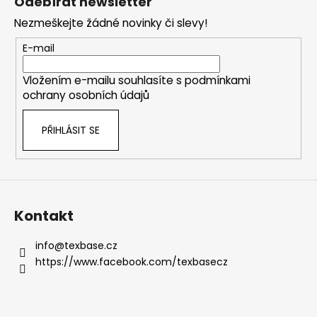
Odebírat newsletter
p
Nezmeškejte žádné novinky či slevy!
a
t
E-mail
í
Vložením e-mailu souhlasíte s
podmínkami
ochrany osobních údajů
PŘIHLÁSIT SE
Kontakt
info
@
texbase.cz
https://www.facebook.com/texbasecz