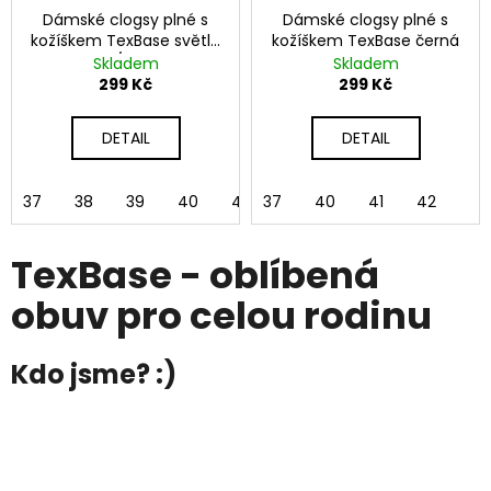
Dámské clogsy plné s
Dámské clogsy plné s
kožíškem TexBase světle
kožíškem TexBase černá
šedá/růžová
Skladem
Skladem
299 Kč
299 Kč
DETAIL
DETAIL
37
38
39
40
41
37
42
40
41
42
TexBase - oblíbená
obuv pro celou rodinu
Kdo jsme? :)