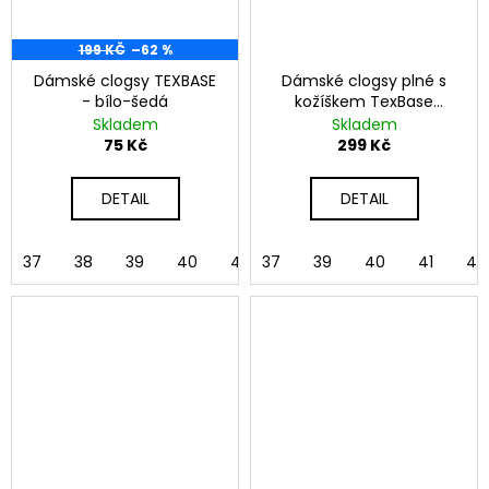
199 KČ
–62 %
Dámské clogsy TEXBASE
Dámské clogsy plné s
- bílo-šedá
kožíškem TexBase
růžová
Skladem
Skladem
75 Kč
299 Kč
DETAIL
DETAIL
37
38
39
40
41
37
42
39
40
41
42