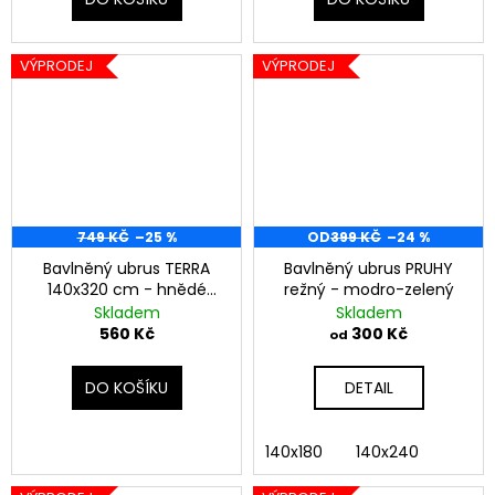
VÝPRODEJ
VÝPRODEJ
749 KČ
–25 %
OD
399 KČ
–24 %
Bavlněný ubrus TERRA
Bavlněný ubrus PRUHY
140x320 cm - hnědé
režný - modro-zelený
pruhy
Skladem
Skladem
560 Kč
300 Kč
od
DO KOŠÍKU
DETAIL
140x180
140x240