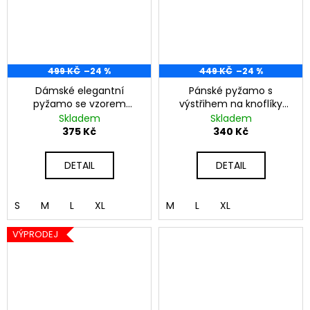
499 KČ
–24 %
449 KČ
–24 %
Dámské elegantní
Pánské pyžamo s
pyžamo se vzorem
výstřihem na knoflíky
růžové
šedé
Skladem
Skladem
375 Kč
340 Kč
DETAIL
DETAIL
S
M
L
XL
M
L
XL
VÝPRODEJ