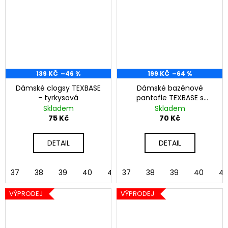
139 KČ
–46 %
199 KČ
–64 %
Dámské clogsy TEXBASE
Dámské bazénové
- tyrkysová
pantofle TEXBASE s
páskem - béžová
Skladem
Skladem
75 Kč
70 Kč
DETAIL
DETAIL
37
38
39
40
41
37
42
38
39
40
41
VÝPRODEJ
VÝPRODEJ