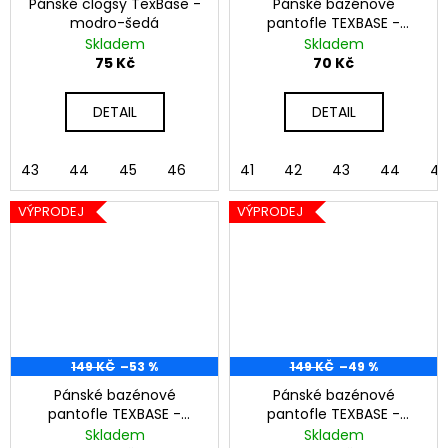
Pánské clogsy TexBase -
Pánské bazénové
modro-šedá
pantofle TEXBASE -
modro-šedá
Skladem
Skladem
75 Kč
70 Kč
DETAIL
DETAIL
43
44
45
46
41
42
43
44
45
VÝPRODEJ
VÝPRODEJ
149 KČ
–53 %
149 KČ
–49 %
Pánské bazénové
Pánské bazénové
pantofle TEXBASE -
pantofle TEXBASE -
béžová
černá
Skladem
Skladem