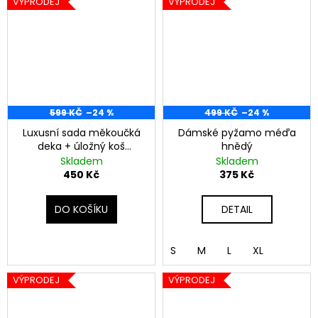
VÝPRODEJ
VÝPRODEJ
599 KČ
–24 %
499 KČ
–24 %
Luxusní sada měkoučká
Dámské pyžamo méďa
deka + úložný koš
hnědý
Himalayan Home -
Skladem
Skladem
červená
450 Kč
375 Kč
DO KOŠÍKU
DETAIL
S
M
L
XL
VÝPRODEJ
VÝPRODEJ