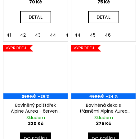
70 Kč
75 Kč
DETAIL
DETAIL
41
42
43
44
45
44
46
45
46
VÝPRODEJ
VÝPRODEJ
299 KČ
–26 %
499 KČ
–24 %
Bavlněný polštářek
Bavlněná deka s
Alpine Aurea - červená
třásněmi Alpine Aurea
kostka
150x200 cm - červená
Skladem
Skladem
kostka
220 Kč
375 Kč
DO KOŠÍKU
DO KOŠÍKU