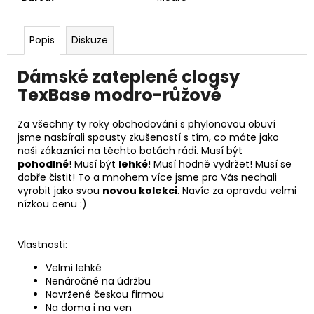
Popis
Diskuze
Dámské zateplené clogsy
TexBase
modro-růžové
Za všechny ty roky obchodování s phylonovou obuví
jsme nasbírali spousty zkušeností s tím, co máte jako
naši zákazníci na těchto botách rádi. Musí být
pohodlné
! Musí být
lehké
! Musí hodně vydržet! Musí se
dobře čistit! To a mnohem více jsme pro Vás nechali
vyrobit jako svou
novou kolekci
. Navíc za opravdu velmi
nízkou cenu :)
Vlastnosti:
Velmi lehké
Nenáročné na údržbu
Navržené českou firmou
Na doma i na ven