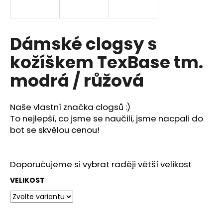
a
j
í
Dámské clogsy s
t
kožíškem TexBase tm.
?
modrá / růžová
Naše vlastní značka clogsů :)
HLEDAT
To nejlepší, co jsme se naučili, jsme nacpali do
bot se skvělou cenou!
D
Doporučujeme si vybrat raději větší velikost
o
p
VELIKOST
o
r
u