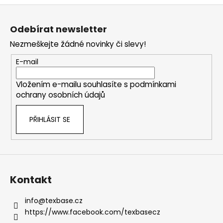
Z
á
Odebírat newsletter
p
Nezmeškejte žádné novinky či slevy!
a
t
E-mail
í
Vložením e-mailu souhlasíte s
podmínkami
ochrany osobních údajů
PŘIHLÁSIT SE
Kontakt
info
@
texbase.cz
https://www.facebook.com/texbasecz