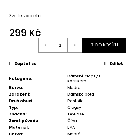
č
u
j
Zvolte variantu
e
m
299 Kč
e
Měrná
DO KOŠÍKU
cena:
Zeptat se
Sdílet
Dámské clogsy s
Kategorie
:
kožíškem
Barva
:
Modrá
Zařazení
:
Dámská bota
Druh obuvi
:
Pantofle
Typ
:
Clogsy
Značka
:
TexBase
Země původu
:
Čína
Materiál
:
EVA
Barva
:
Modrá