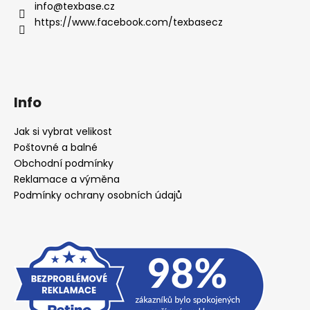
č
info
@
texbase.cz
u
https://www.facebook.com/texbasecz
j
e
m
e
Info
Jak si vybrat velikost
Poštovné a balné
Obchodní podmínky
Reklamace a výměna
Podmínky ochrany osobních údajů