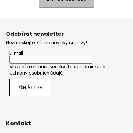
a
j
Z
í
á
t
Odebírat newsletter
p
?
Nezmeškejte žádné novinky či slevy!
a
t
E-mail
í
Vložením e-mailu souhlasíte s
podmínkami
HLEDAT
ochrany osobních údajů
PŘIHLÁSIT SE
D
o
p
o
r
Kontakt
u