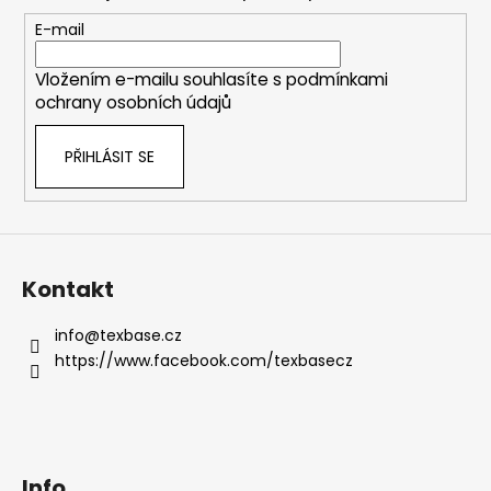
a
t
E-mail
í
Vložením e-mailu souhlasíte s
podmínkami
ochrany osobních údajů
PŘIHLÁSIT SE
Kontakt
info
@
texbase.cz
https://www.facebook.com/texbasecz
Info