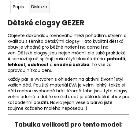
Popis
Diskuze
Dětské clogsy GEZER
Objevte dokonalou rovnováhu mezi pohodlím, stylem a
kvalitou s těmito dětskými clogsy! Tato kvalitní dětská
obuv je vhodná pro běžné nošení na doma i na
ven. Dětské clogsy jsou nejen módní, ale také praktické.
A samozřejmě splňují naše čtyři hlavní kritéria:
pohodlí
,
lehkost
,
odolnost
a
snadná údržba
. To vše za
opravdu nízkou cenu.
Každý pár je vytvořen s ohledem na aktivní životní styl
vašich dětí. Použitý materiál EVA je velmi lehký, takže si
děti mohou svobodně hrát. Kromě toho jsou tyto clogsy
velmi odolné a dobře se čistí, což je dělá ideální obuv pro
každodenní použití. Navíc jejich veselá barva jistě
zaujme každého malého neposedu :)
Tabulka velikostí pro tento model: