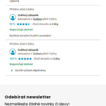
Z
á
Odebírat newsletter
p
Nezmeškejte žádné novinky či slevy!