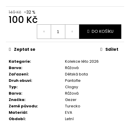
č
u
149 Kč
–32 %
j
100 Kč
e
m
Měrná
DO KOŠÍKU
e
cena:
Zeptat se
Sdílet
Kategorie
:
Kolekce léto 2026
Barva
:
Růžová
Zařazení
:
Dětská bota
Druh obuvi
:
Pantofle
Typ
:
Clogsy
Barva
:
Růžová
Značka
:
Gezer
Země původu
:
Turecko
Materiál
:
EVA
Období
:
Letní