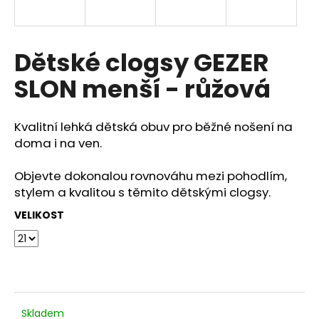
a
j
í
Dětské clogsy GEZER
t
SLON menší - růžová
?
Kvalitní lehká dětská obuv pro běžné nošení na
doma i na ven.
HLEDAT
Objevte dokonalou rovnováhu mezi pohodlím,
stylem a kvalitou s těmito dětskými clogsy.
VELIKOST
D
o
p
o
r
u
Skladem