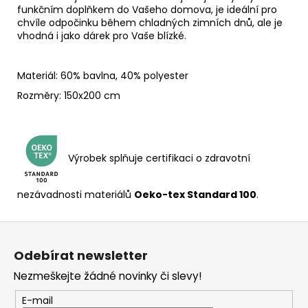
funkčním doplňkem do Vašeho domova, je ideální pro
chvíle odpočinku během chladných zimních dnů, ale je
vhodná i jako dárek pro Vaše blízké.
Materiál: 60% bavlna, 40% polyester
Rozměry: 150x200 cm
Výrobek splňuje certifikaci o zdravotní
nezávadnosti materiálů
Oeko-tex Standard 100
.
Z
á
Odebírat newsletter
p
Nezmeškejte žádné novinky či slevy!
a
t
E-mail