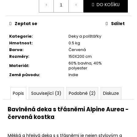
č
DO KOŠÍKU
cena:
u
j
e
Zeptat se
Sdílet
m
e
Kategorie
:
Deky a polštářky
Hmotnost
:
0.5 kg
Barva
:
Červená
Rozměry
:
150X200 cm
60% bavlna, 40%
Materiál
:
polyester
Země původu
:
Indie
Popis
Související (3)
Podobné (2)
Diskuze
Bavlněná deka s třásněmi Alpine Aurea -
červená kostka
Měkká a hřejivá deka s s třásněmi je nejen stylovým a