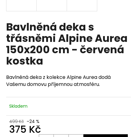
a
j
í
Bavlněná deka s
t
třásněmi Alpine Aurea
?
150x200 cm - červená
kostka
HLEDAT
Bavlněná deka z kolekce Alpine Aurea dodá
Vašemu domovu příjemnou atmosféru.
D
o
Skladem
p
o
499 Kč
–24 %
r
375 Kč
u
Měrná