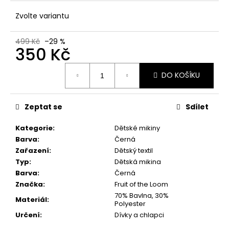
č
u
Zvolte variantu
j
e
499 Kč
–29 %
m
350 Kč
e
Měrná
DO KOŠÍKU
cena:
Zeptat se
Sdílet
Kategorie
:
Dětské mikiny
Barva
:
Černá
Zařazení
:
Dětský textil
Typ
:
Dětská mikina
Barva
:
Černá
Značka
:
Fruit of the Loom
70% Bavlna, 30%
Materiál
:
Polyester
Určení
:
Dívky a chlapci