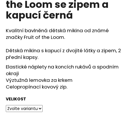
the Loom se zipem a
a
kapucí černá
j
í
t
Kvalitní bavlněná dětská mikina od známé
?
značky Fruit of the Loom.
Dětská mikina s kapucí z dvojité látky a zipem,
2
přední kapsy.
Elastické náplety na koncích rukávů a spodním
HLEDAT
okraji
Výztužná lemovka za krkem
Celopropínací kovový zip.
D
o
VELIKOST
p
o
r
u