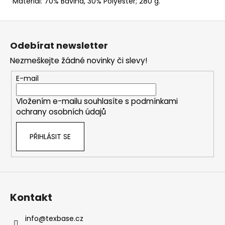
Materiál: 70% Bavlna, 30% Polyester; 280 g.
Z
á
Odebírat newsletter
p
Nezmeškejte žádné novinky či slevy!
a
t
E-mail
í
Vložením e-mailu souhlasíte s
podmínkami
ochrany osobních údajů
PŘIHLÁSIT SE
Kontakt
info
@
texbase.cz