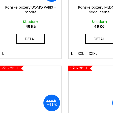
Pánské boxery UOMO PARIS -
Pánské boxery MED
modré
šedo-černé
Skladem
Skladem
45 Kč
45 Kč
DETAIL
DETAIL
L
L
XXL
XXXL
VÝPRODEJ
VÝPRODEJ
89 KČ
–49 %