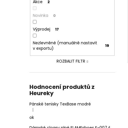
Akce
2
Novinka
0
Výprodej
17
Nezlevněné (manuálně nastavit
19
v exportu)
ROZBALIT FILTR
Hodnocení produktů z
Heureky
Pánské tenisky TexBase modré
|
Hodnocení produktu je 5 z 5 hvězdiček.
ok
Dámské clogsy plné FLAMEshoes F-007 šedé