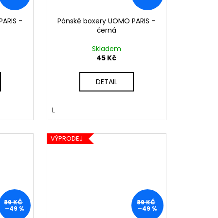
PARIS -
Pánské boxery UOMO PARIS -
černá
Skladem
45 Kč
DETAIL
L
VÝPRODEJ
89 KČ
89 KČ
–49 %
–49 %