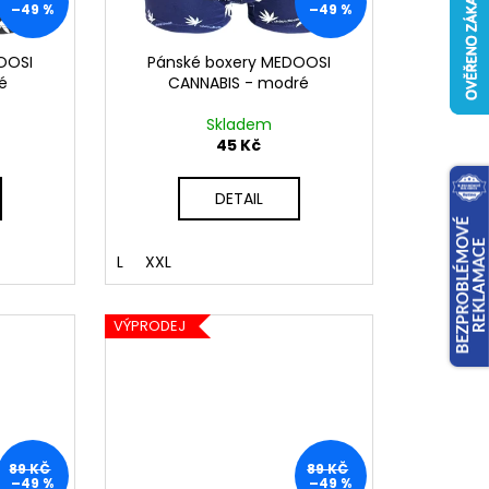
–49 %
–49 %
OOSI
Pánské boxery MEDOOSI
é
CANNABIS - modré
Skladem
45 Kč
DETAIL
L
XXL
VÝPRODEJ
89 KČ
89 KČ
–49 %
–49 %