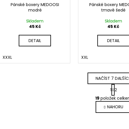
Pánské boxery MEDOOSI
Pánské boxery MED
modré
tmavě šedé
Skladem
Skladem
45 Kč
45 Kč
DETAIL
DETAIL
XXXL
XXL
NAČÍST 7 DALŠÍ
S
1
2
t
O
r
19
položek celk
v
á
NAHORU
l
n
k
á
o
d
v
a