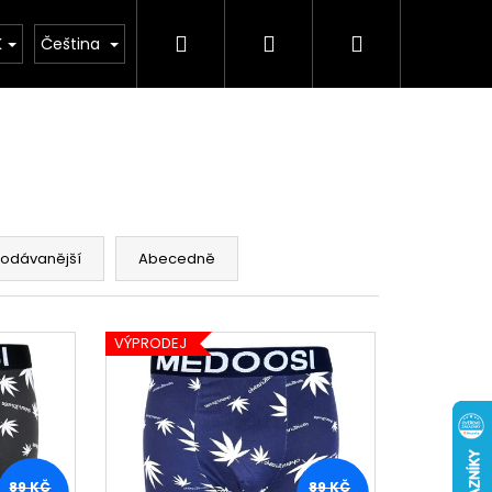
Hledat
Přihlášení
Nákupní
buv
Kolekce léto 2026
Chovatelské potř
K
Čeština
košík
rodávanější
Abecedně
VÝPRODEJ
89 KČ
89 KČ