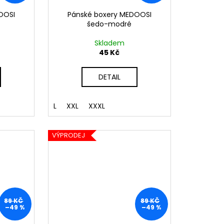
OOSI
Pánské boxery MEDOOSI
šedo-modré
Skladem
45 Kč
DETAIL
L
XXL
XXXL
VÝPRODEJ
89 KČ
89 KČ
–49 %
–49 %