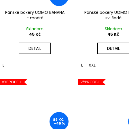
Pánské boxery UOMO BANANA
Pánské boxery UOMO 
- modré
sv. šedá
Skladem
Skladem
45 Kč
45 Kč
DETAIL
DETAIL
L
L
XXL
VÝPRODEJ
VÝPRODEJ
89 KČ
–49 %