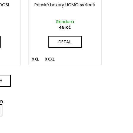
OOSI
Pánské boxery UOMO sv.šedé
Skladem
45 Kč
DETAIL
XXL
XXXL
CH
em