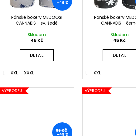
r
–49 %
u
o
k
d
Pánské boxery MEDOOSI
Pánské boxery MED
t
CANNABIS - sv. šedé
CANNABIS - čern
u
ů
k
Skladem
Skladem
t
45 Kč
45 Kč
ů
DETAIL
DETAIL
L
XXL
XXXL
L
XXL
VÝPRODEJ
VÝPRODEJ
89 KČ
–49 %