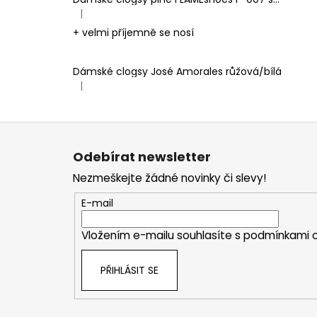
|
Hodnocení produktu je 5 z 5 hvězdiček.
+ velmi příjemně se nosí
Dámské clogsy José Amorales růžová/bílá
|
Hodnocení produktu je 4 z 5 hvězdiček.
Z
á
Odebírat newsletter
p
Nezmeškejte žádné novinky či slevy!
a
t
E-mail
í
Vložením e-mailu souhlasíte s
podmínkami o
PŘIHLÁSIT SE