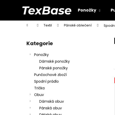
K
Přejít
na
o
Ponožky
P
obsah
Zpět
Zpět
š
do
do
í
Domů
Textil
Pánské oblečení
Spodní
k
obchodu
obchodu
P
o
Kategorie
Přeskočit
s
kategorie
t
Ponožky
r
Dámské ponožky
a
Pánské ponožky
n
Punčochové zboží
n
Spodní prádlo
í
Trička
p
Obuv
a
Dámská obuv
n
Pánská obuv
e
Dětská obuv