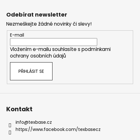
Z
á
Odebírat newsletter
p
Nezmeškejte žádné novinky či slevy!
a
t
E-mail
í
Vložením e-mailu souhlasíte s
podmínkami
ochrany osobních údajů
PŘIHLÁSIT SE
Kontakt
info
@
texbase.cz
https://www.facebook.com/texbasecz