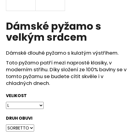
a
j
í
Dámské pyžamo s
t
velkým srdcem
?
Dámské dlouhé pyžamo s kulatým výstřihem.
Toto pyžamo
patří mezi naprosté klasiky, v
moderním střihu. Díky složení ze 100% bavlny se v
HLEDAT
tomto pyžamu se budete cítit skvěle i v
chladných dnech.
D
VELIKOST
o
p
o
DRUH OBUVI
r
u