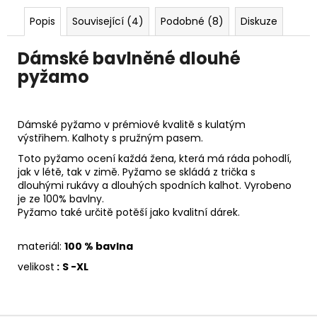
Popis
Související (4)
Podobné (8)
Diskuze
Dámské bavlněné dlouhé
pyžamo
Dámské pyžamo v prémiové kvalitě s kulatým
výstřihem. Kalhoty s pružným pasem.
Toto pyžamo
ocení každá žena, která má ráda pohodlí,
jak v létě, tak v zimě. Pyžamo se skládá z trička s
dlouhými rukávy a dlouhých spodních kalhot. Vyrobeno
je ze 100% bavlny.
Pyžamo také určitě potěší jako kvalitní dárek.
materiál:
100 % bavlna
velikost
:
S -XL