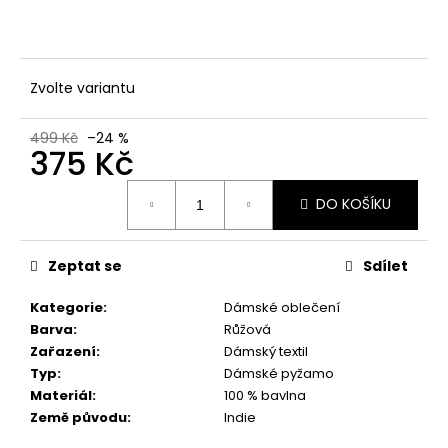
č
u
j
e
m
Zvolte variantu
e
499 Kč
–24 %
375 Kč
Měrná
DO KOŠÍKU
cena:
Zeptat se
Sdílet
Kategorie
:
Dámské oblečení
Barva
:
Růžová
Zařazení
:
Dámský textil
Typ
:
Dámské pyžamo
Materiál
:
100 % bavlna
Země původu
:
Indie