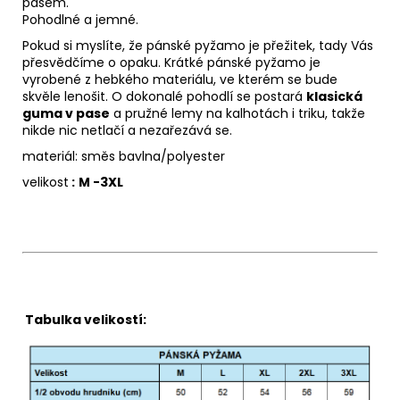
pasem.
Pohodlné a jemné.
Pokud si myslíte, že pánské pyžamo je přežitek, tady Vás
přesvědčíme o opaku. Krátké pánské pyžamo je
vyrobené z hebkého materiálu, ve kterém se bude
skvěle lenošit. O dokonalé pohodlí se postará
klasická
guma v pase
a pružné lemy na kalhotách i triku, takže
nikde nic netlačí a nezařezává se.
materiál: směs bavlna/polyester
velikost
:
M -3XL
Tabulka velikostí: