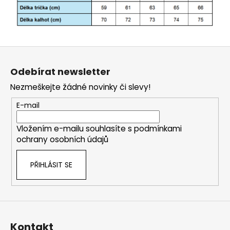
Z
á
Odebírat newsletter
p
Nezmeškejte žádné novinky či slevy!
a
t
E-mail
í
Vložením e-mailu souhlasíte s
podmínkami
ochrany osobních údajů
PŘIHLÁSIT SE
Kontakt