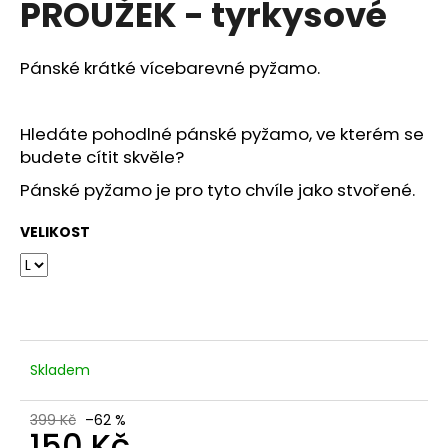
PROUŽEK - tyrkysové
a
j
Pánské krátké vícebarevné pyžamo.
í
t
?
Hledáte pohodlné pánské pyžamo, ve kterém se
budete cítit skvěle?
Pánské pyžamo je pro tyto chvíle jako stvořené.
VELIKOST
HLEDAT
D
o
p
Skladem
o
r
399 Kč
–62 %
u
150 Kč