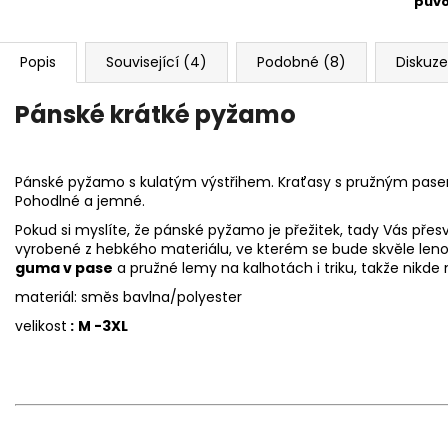
pův
Popis
Související (4)
Podobné (8)
Diskuze
Pánské krátké pyžamo
Pánské pyžamo s kulatým výstřihem. Kraťasy s pružným pas
Pohodlné a jemné.
Pokud si myslíte, že pánské pyžamo je přežitek, tady Vás př
vyrobené z hebkého materiálu, ve kterém se bude skvěle leno
guma v pase
a pružné lemy na kalhotách i triku, takže nikde 
materiál: směs bavlna/polyester
velikost
:
M -3XL