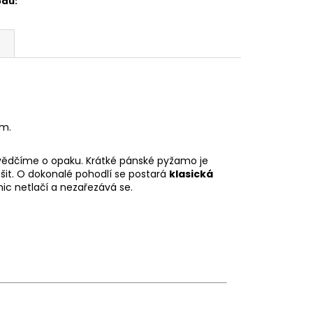
odu
:
em.
esvědčíme o opaku. Krátké pánské pyžamo je
šit. O dokonalé pohodlí se postará
klasická
nic netlačí a nezařezává se.