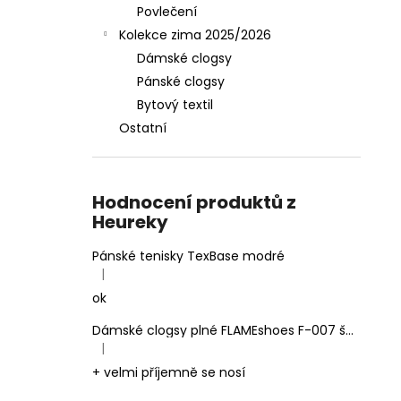
Povlečení
Kolekce zima 2025/2026
Dámské clogsy
Pánské clogsy
Bytový textil
Ostatní
Hodnocení produktů z
Heureky
Pánské tenisky TexBase modré
|
Hodnocení produktu je 5 z 5 hvězdiček.
ok
Dámské clogsy plné FLAMEshoes F-007 šedé
|
Hodnocení produktu je 5 z 5 hvězdiček.
+ velmi příjemně se nosí