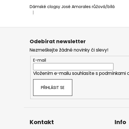
Dámské clogsy José Amorales růžová/bílá
|
Hodnocení produktu je 4 z 5 hvězdiček.
Z
á
Odebírat newsletter
p
Nezmeškejte žádné novinky či slevy!
a
t
E-mail
í
Vložením e-mailu souhlasíte s
podmínkami o
PŘIHLÁSIT SE
Kontakt
Info