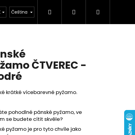
Hledat
Přihlášení
Nákupní
buv
Kolekce léto 2026
Chovatelské potř
K
Čeština
košík
nské
žamo ČTVEREC -
odré
ké krátké vícebarevné pyžamo.
áte pohodlné pánské pyžamo, ve
m se budete cítit skvěle?
é pyžamo je pro tyto chvíle jako