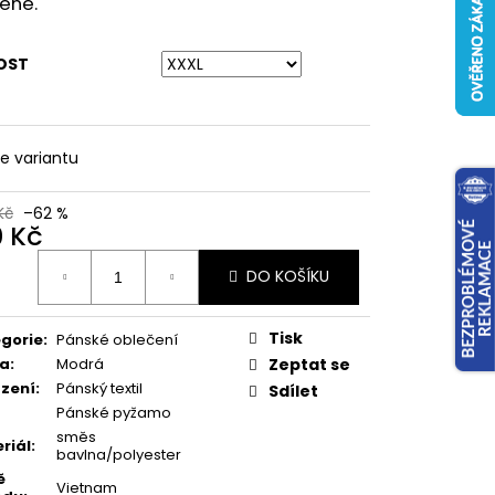
řené.
OST
te variantu
Kč
–62 %
0 Kč
ná
DO KOŠÍKU
:
Tisk
gorie
:
Pánské oblečení
va
:
Modrá
Zeptat se
zení
:
Pánský textil
Sdílet
Pánské pyžamo
směs
riál
:
bavlna/polyester
ě
Vietnam