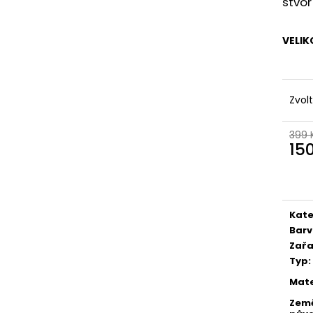
stvo
VELIK
Zvol
399 
15
Měr
cena
Kate
Bar
Zařa
Typ
:
Mate
Zem