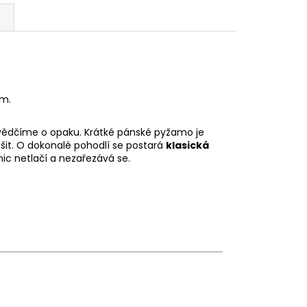
em.
esvědčíme o opaku. Krátké pánské pyžamo je
šit. O dokonalé pohodlí se postará
klasická
nic netlačí a nezařezává se.