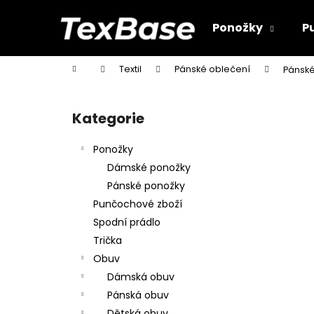
K
Přejít
na
o
Ponožky
P
obsah
Zpět
Zpět
š
do
do
í
Domů
Textil
Pánské oblečení
Pánské
k
obchodu
obchodu
P
o
Kategorie
Přeskočit
s
kategorie
t
Ponožky
r
Dámské ponožky
a
Pánské ponožky
n
Punčochové zboží
n
Spodní prádlo
í
Trička
p
Obuv
a
Dámská obuv
n
Pánská obuv
e
Dětská obuv