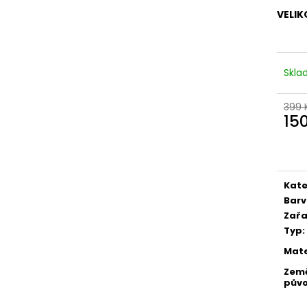
VELIK
Skl
399 
15
Měr
cena
Kate
Bar
Zařa
Typ
:
Mate
Zem
pův