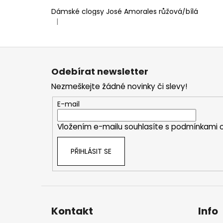
Dámské clogsy José Amorales růžová/bílá
|
Hodnocení produktu je 4 z 5 hvězdiček.
Z
á
Odebírat newsletter
p
Nezmeškejte žádné novinky či slevy!
a
t
E-mail
í
Vložením e-mailu souhlasíte s
podmínkami o
PŘIHLÁSIT SE
Kontakt
Info