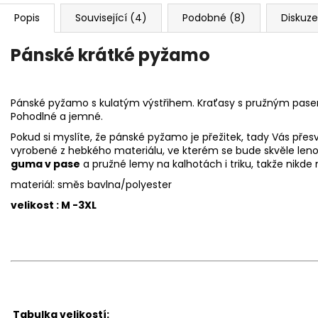
Popis
Související (4)
Podobné (8)
Diskuze
Pánské krátké pyžamo
Pánské pyžamo s kulatým výstřihem. Kraťasy s pružným pas
Pohodlné a jemné.
Pokud si myslíte, že pánské pyžamo je přežitek, tady Vás př
vyrobené z hebkého materiálu, ve kterém se bude skvěle leno
guma v pase
a pružné lemy na kalhotách i triku, takže nikde 
materiál: směs bavlna/polyester
velikost : M -3XL
Tabulka velikostí: