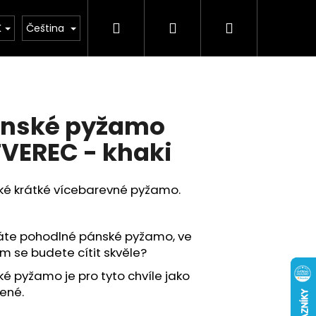
Hledat
Přihlášení
Nákupní
buv
Kolekce léto 2026
Chovatelské potř
K
Čeština
košík
nské pyžamo
VEREC - khaki
ké krátké vícebarevné pyžamo.
áte pohodlné pánské pyžamo, ve
m se budete cítit skvěle?
é pyžamo je pro tyto chvíle jako
řené.