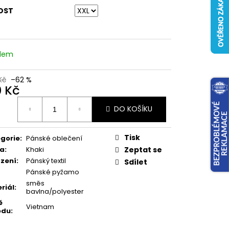
OST
adem
Kč
–62 %
0 Kč
ná
DO KOŠÍKU
:
Tisk
gorie
:
Pánské oblečení
va
:
Khaki
Zeptat se
zení
:
Pánský textil
Sdílet
Pánské pyžamo
směs
riál
:
bavlna/polyester
ě
Vietnam
odu
: