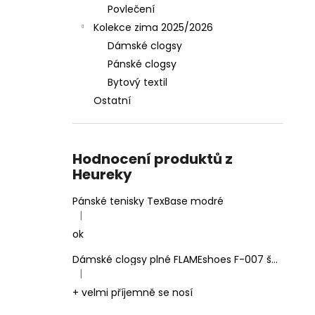
Povlečení
Kolekce zima 2025/2026
Dámské clogsy
Pánské clogsy
Bytový textil
Ostatní
Hodnocení produktů z
Heureky
Pánské tenisky TexBase modré
|
Hodnocení produktu je 5 z 5 hvězdiček.
ok
Dámské clogsy plné FLAMEshoes F-007 šedé
|
Hodnocení produktu je 5 z 5 hvězdiček.
+ velmi příjemně se nosí