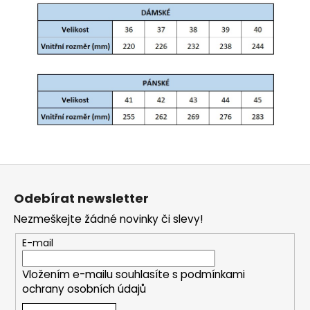
Z
á
Odebírat newsletter
p
Nezmeškejte žádné novinky či slevy!
a
t
E-mail
í
Vložením e-mailu souhlasíte s
podmínkami
ochrany osobních údajů