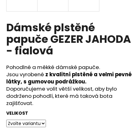
a
j
í
Dámské plstěné
t
papuče GEZER JAHODA
?
- fialová
Pohodlné a měkké dámské papuče.
HLEDAT
Jsou vyrobené
z kvalitní plstěné a velmi pevné
látky, s gumovou podrážkou.
Doporučujeme volit větší velikost, aby bylo
dodrženo pohodlí, které má taková bota
D
zajišťovat.
o
p
VELIKOST
o
r
u