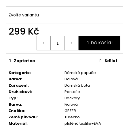
č
u
j
Zvolte variantu
e
m
299 Kč
e
Měrná
DO KOŠÍKU
cena:
Zeptat se
Sdílet
Kategorie
:
Dámské papuče
Barva
:
Fialová
Zařazení
:
Dámská bota
Druh obuvi
:
Pantofle
Typ
:
Bačkory
Barva
:
Fialová
Značka
:
GEZER
Země původu
:
Turecko
Materiál
:
plstěná textilie+EVA