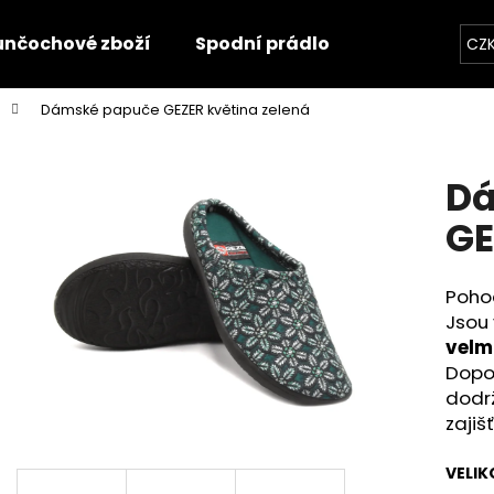
unčochové zboží
Spodní prádlo
Trička
O
CZ
Dámské papuče GEZER květina zelená
Co potřebujete najít?
Dá
HLEDAT
GE
Poho
Doporučujeme
Jsou
velm
Dopor
dodr
zajiš
VELIK