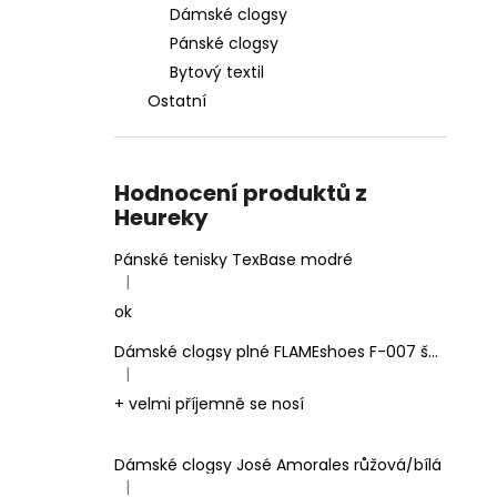
Dámské clogsy
Pánské clogsy
Bytový textil
Ostatní
Hodnocení produktů z
Heureky
Pánské tenisky TexBase modré
|
Hodnocení produktu je 5 z 5 hvězdiček.
ok
Dámské clogsy plné FLAMEshoes F-007 šedé
|
Hodnocení produktu je 5 z 5 hvězdiček.
+ velmi příjemně se nosí
Dámské clogsy José Amorales růžová/bílá
|
Hodnocení produktu je 4 z 5 hvězdiček.