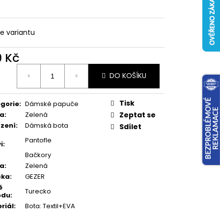
te variantu
9 Kč
ná
DO KOŠÍKU
:
Tisk
gorie
:
Dámské papuče
va
:
Zelená
Zeptat se
zení
:
Dámská bota
Sdílet
Pantofle
i
:
Bačkory
va
:
Zelená
čka
:
GEZER
ě
Turecko
odu
:
riál
:
Bota: Textil+EVA