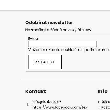
Z
á
Odebírat newsletter
p
Nezmeškejte žádné novinky či slevy!
a
t
E-mail
í
Vložením e-mailu souhlasíte s
podmínkami o
PŘIHLÁSIT SE
Kontakt
Info
info
@
texbase.cz
Jak s
https://www.facebook.com/tex
Pošt