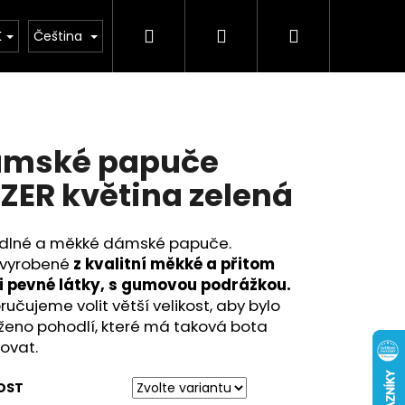
Hledat
Přihlášení
Nákupní
buv
Kolekce léto 2026
Chovatelské potř
K
Čeština
košík
mské papuče
ZER květina zelená
dlné a měkké dámské papuče.
 vyrobené
z kvalitní měkké a přitom
i pevné látky, s gumovou podrážkou.
učujeme volit větší velikost, aby bylo
ženo pohodlí, které má taková bota
ťovat.
OST