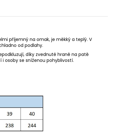
lmi příjemný na omak, je měkký a teplý. V
chladno od podlahy.
nepodkluzují, díky zvednuté hraně na patě
í i osoby se sníženou pohyblivostí.