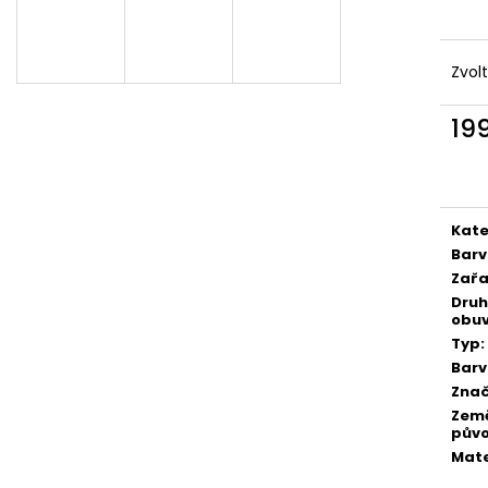
Zvol
19
Měr
cena
Kate
Bar
Zařa
Druh
obuv
Typ
:
Bar
Zna
Zem
pův
Mate