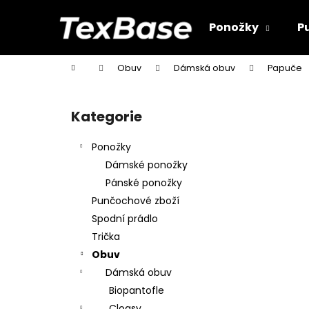
K
Přejít
na
o
Ponožky
P
obsah
Zpět
Zpět
š
do
do
í
Domů
Obuv
Dámská obuv
Papuče
k
obchodu
obchodu
P
o
Kategorie
Přeskočit
s
kategorie
t
Ponožky
r
Dámské ponožky
a
Pánské ponožky
n
Punčochové zboží
n
Spodní prádlo
í
Trička
p
Obuv
a
Dámská obuv
n
Biopantofle
e
Clogsy