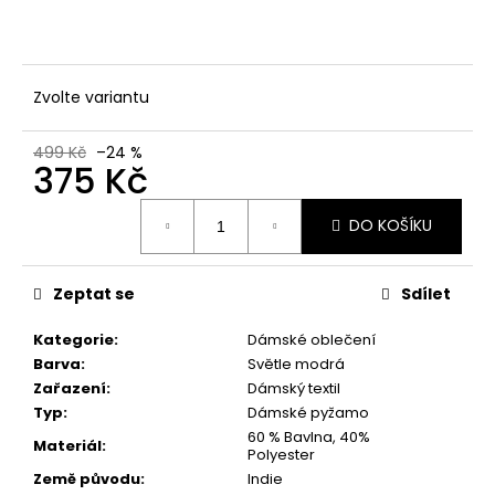
č
u
j
e
m
Zvolte variantu
e
499 Kč
–24 %
375 Kč
Měrná
DO KOŠÍKU
cena:
Zeptat se
Sdílet
Kategorie
:
Dámské oblečení
Barva
:
Světle modrá
Zařazení
:
Dámský textil
Typ
:
Dámské pyžamo
60 % Bavlna, 40%
Materiál
:
Polyester
Země původu
:
Indie