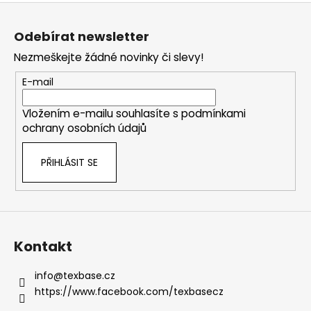
Z
á
Odebírat newsletter
p
Nezmeškejte žádné novinky či slevy!
a
t
E-mail
í
Vložením e-mailu souhlasíte s
podmínkami
ochrany osobních údajů
PŘIHLÁSIT SE
Kontakt
info
@
texbase.cz
https://www.facebook.com/texbasecz