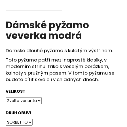
a
j
í
Dámské pyžamo
t
veverka modrá
?
Dámské dlouhé pyžamo s kulatým výstřihem.
Toto pyžamo
patří mezi naprosté klasiky, v
moderním střihu. Triko s veselým obrázkem,
HLEDAT
kalhoty s pružným pasem. V tomto pyžamu se
budete cítit skvěle i v chladných dnech.
D
VELIKOST
o
p
o
DRUH OBUVI
r
u