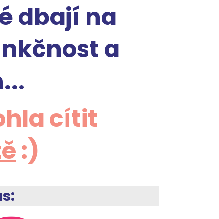
é dbají na
unkčnost a
...
hla cítit
tě
:)
ás: