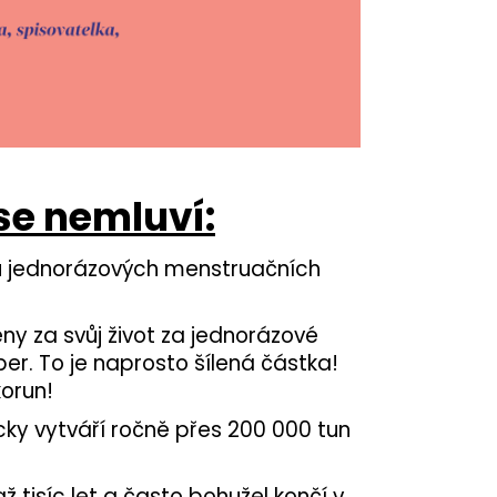
 se nemluví:
usů jednorázových menstruačních
ny za svůj život za jednorázové
ber. To je naprosto šílená částka!
korun!
ky vytváří ročně přes 200 000 tun
ž tisíc let a často bohužel končí v