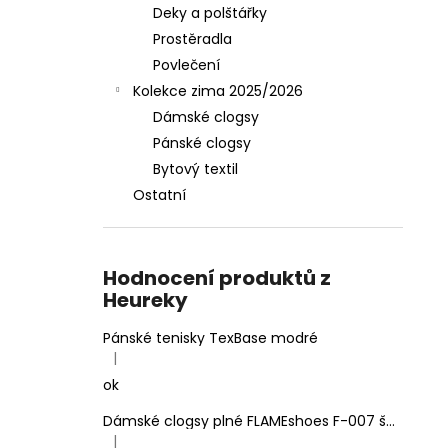
Deky a polštářky
Prostěradla
Povlečení
Kolekce zima 2025/2026
Dámské clogsy
Pánské clogsy
Bytový textil
Ostatní
Hodnocení produktů z
Heureky
Pánské tenisky TexBase modré
|
Hodnocení produktu je 5 z 5 hvězdiček.
ok
Dámské clogsy plné FLAMEshoes F-007 šedé
|
Hodnocení produktu je 5 z 5 hvězdiček.