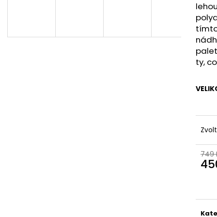
leho
polya
tímt
nádhe
palet
ty, c
VELIK
Zvol
749 
45
Měr
cena
Kate