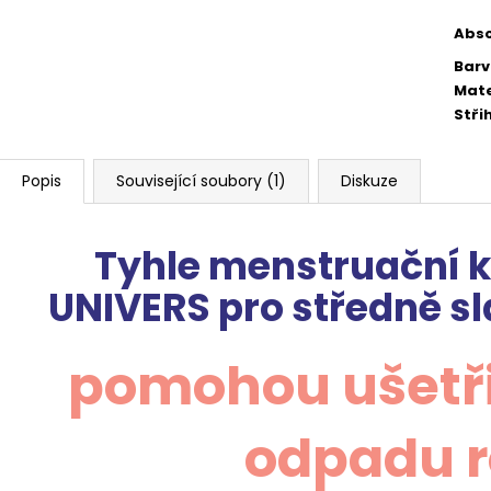
Abs
Bar
Mate
Stři
Popis
Související soubory (1)
Diskuze
Tyhle menstruační 
UNIVERS
pro středně s
pomohou ušetřit
odpadu 