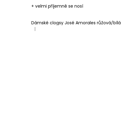
+ velmi příjemně se nosí
Dámské clogsy José Amorales růžová/bílá
|
Hodnocení produktu je 4 z 5 hvězdiček.