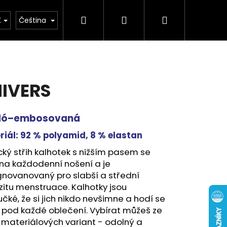
Hledat
Přihlášení
Nákupní
buv
Kolekce léto 2026
Chovatelské potř
K
Čeština
košík
IVERS
dó–embosovaná
riál:
92 % polyamid, 8 % elastan
cký střih kalhotek s nižším pasem se
na každodenní nošení a je
gnovanovaný pro slabší a střední
zitu menstruace. Kalhotky jsou
čké, že si jich nikdo nevšimne a hodí se
 pod každé oblečení. Vybírat můžeš ze
materiálových variant - odolný a