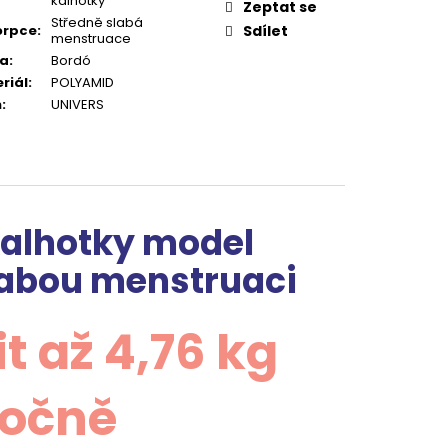
kalhotky
Zeptat se
Středně slabá
orpce
:
Sdílet
menstruace
va
:
Bordó
riál
:
POLYAMID
h
:
UNIVERS
kalhotky model
labou menstruaci
 až 4,76 kg
ročně