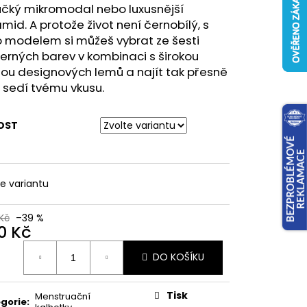
učký mikromodal nebo luxusnější
mid. A protože život není černobílý, s
o modelem si můžeš vybrat ze šesti
rných barev v kombinaci s širokou
ou designových lemů a najít tak přesně
o sedí tvému vkusu.
OST
te variantu
Kč
–39 %
0 Kč
ná
DO KOŠÍKU
:
Tisk
Menstruační
gorie
: