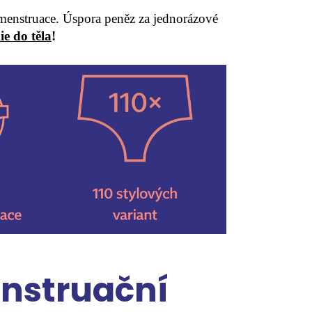
enstruace. Úspora peněz za jednorázové
e do těla
!
nstruační