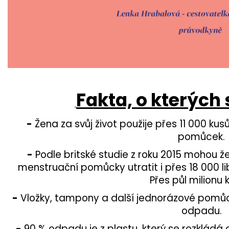
Fakta, o kterých
-
Žena za svůj život použije přes 11 000 k
pomůcek.
-
Podle britské studie z roku 2015 mohou že
menstruační pomůcky utratit i přes 18 000 li
Přes půl milionu 
-
Vložky, tampony a další jednorázové pomůc
odpadu.
-
90 % odpadu je z plastu, který se rozkládá a