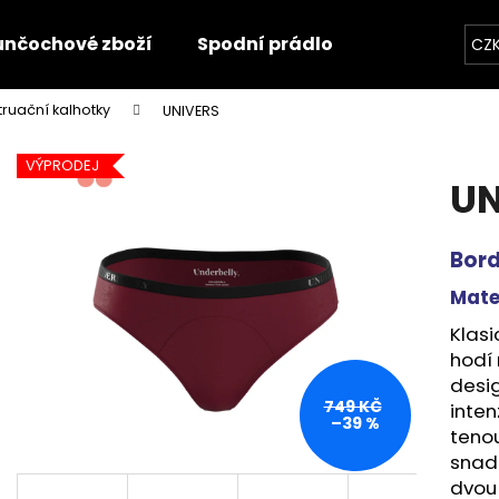
unčochové zboží
Spodní prádlo
Trička
O
CZ
ruační kalhotky
UNIVERS
Co potřebujete najít?
VÝPRODEJ
UN
HLEDAT
Bor
Mate
Doporučujeme
Klasi
hodí 
desi
749 KČ
inten
–39 %
tenou
snad
dvou 