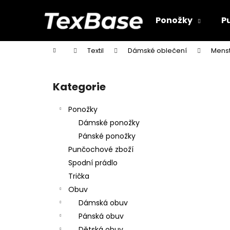
K
Přejít
na
o
Ponožky
P
obsah
Zpět
Zpět
š
do
do
í
Domů
Textil
Dámské oblečení
Menst
k
obchodu
obchodu
P
o
Kategorie
Přeskočit
s
kategorie
t
Ponožky
r
Dámské ponožky
a
Pánské ponožky
n
Punčochové zboží
n
Spodní prádlo
í
Trička
p
Obuv
a
Dámská obuv
n
Pánská obuv
e
Dětská obuv