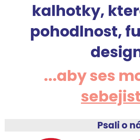
kalhotky, kter
pohodlnost, f
design
...aby ses mo
sebejis
Psali o n