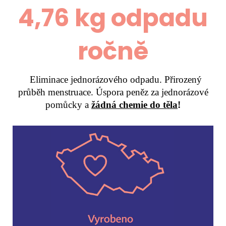
4,76 kg odpadu
ročně
Eliminace jednorázového odpadu. Přirozený
průběh menstruace. Úspora peněz za jednorázové
pomůcky a
žádná chemie do těla
!