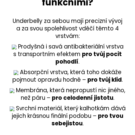
funkčními?
Underbelly za sebou mají precizní vývoj
a za svou spolehlivost vděčí těmto 4
vrstvám:
Prodyšná i savá antibakteriální vrstva
s transportním efektem
pro tvůj pocit
pohodlí
.
Absorpční vrstva, která toho dokáže
pojmout opravdu hodně –
pro tvůj klid
.
Membrána, která nepropustí nic jiného,
než páru –
pro celodenní jistotu
.
Svrchní materiál, který kalhotkám dává
jejich krásnou finální podobu –
pro tvou
sebejistou
.