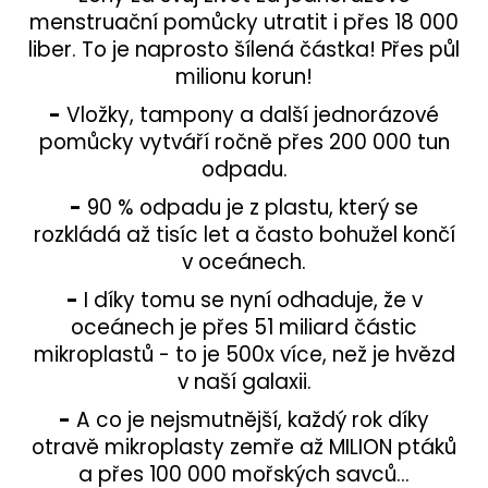
menstruační pomůcky utratit i přes 18 000
liber. To je naprosto šílená částka! Přes půl
milionu korun!
-
Vložky, tampony a další jednorázové
pomůcky vytváří ročně přes 200 000 tun
odpadu.
-
90 % odpadu je z plastu, který se
rozkládá až tisíc let a často bohužel končí
v oceánech.
-
I díky tomu se nyní odhaduje, že v
oceánech je přes 51 miliard částic
mikroplastů - to je 500x více, než je hvězd
v naší galaxii.
-
A co je nejsmutnější, každý rok díky
otravě mikroplasty zemře až MILION ptáků
a přes 100 000 mořských savců...