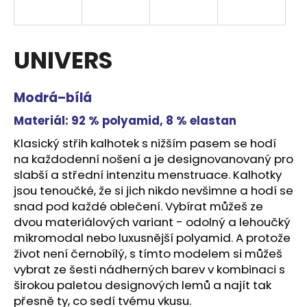
a
j
í
UNIVERS
t
?
Modrá–bílá
Materiál:
92 % polyamid, 8 % elastan
Klasický střih kalhotek s nižším pasem se hodí
na každodenní nošení a je designovanovaný pro
HLEDAT
slabší a střední intenzitu menstruace. Kalhotky
jsou tenoučké, že si jich nikdo nevšimne a hodí se
snad pod každé oblečení. Vybírat můžeš ze
D
dvou materiálových variant - odolný a lehoučký
o
mikromodal nebo luxusnější polyamid. A protože
p
život není černobílý, s tímto modelem si můžeš
o
vybrat ze šesti nádherných barev v kombinaci s
r
širokou paletou designových lemů a najít tak
u
přesně ty, co sedí tvému vkusu.