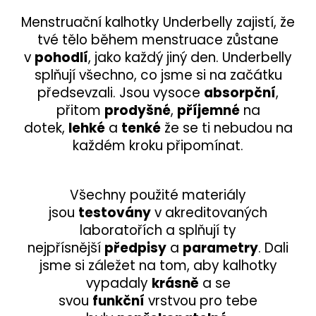
Menstruační kalhotky Underbelly zajistí, že
tvé tělo během menstruace zůstane
v
pohodlí
, jako každý jiný den. Underbelly
splňují všechno, co jsme si na začátku
předsevzali. Jsou vysoce
absorpční
,
přitom
prodyšné
,
příjemné
na
dotek,
lehké
a
tenké
že se ti nebudou na
každém kroku připomínat.
Všechny použité materiály
jsou
testovány
v akreditovaných
laboratořích a splňují ty
nejpřísnější
předpisy
a
parametry
. Dali
jsme si záležet na tom, aby kalhotky
vypadaly
krásně
a se
svou
funkční
vrstvou pro tebe