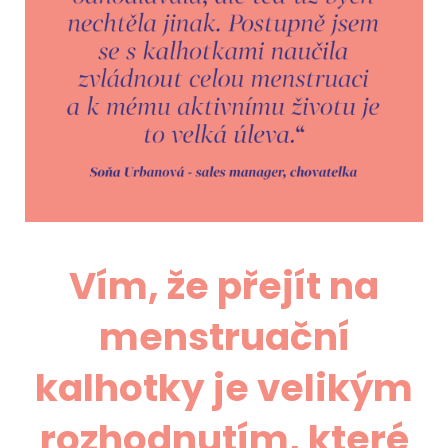
Vím, že přejít na
menstruační
kalhotky je velikým
rozhodnutím, které