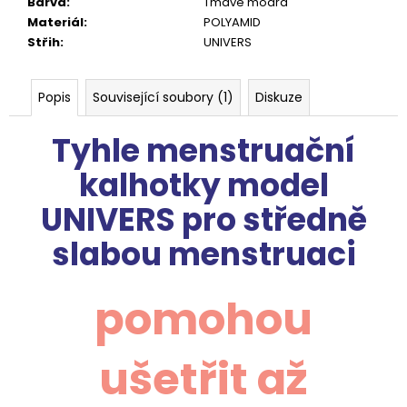
Barva
:
Tmavě modrá
Materiál
:
POLYAMID
Střih
:
UNIVERS
Popis
Související soubory (1)
Diskuze
Tyhle menstruační
kalhotky model
UNIVERS
pro středně
slabou menstruaci
pomohou
ušetřit až