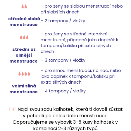
–⁠ pro ženy se slabou menstruací nebo
při slabších dnech
středně slabá
–⁠ 2 tampony / vložky
menstruace
–⁠ pro ženy se středně intenzivní
menstruací, případně jako doplněk k
tamponu/kalíšku při extra silných
střední až
dnech
silnější
–⁠ 3 tampony / vložky
menstruace
–⁠ pro silnou menstruaci, na noc, nebo
jako doplněk k tamponu/kalíšku při
extra silných dnech
velmi silná
–⁠ 4 tampony / vložky
menstruace
TIP:
Najdi svou sadu kalhotek, která ti dovolí zůstat
v pohodlí po celou dobu menstruace.
Doporučujeme se vybavit 3-5 kusy kalhotek v
kombinaci 2-3 různých typů.