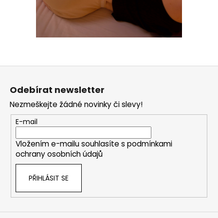
Z
á
Odebírat newsletter
p
Nezmeškejte žádné novinky či slevy!
a
t
E-mail
í
Vložením e-mailu souhlasíte s
podmínkami
ochrany osobních údajů
PŘIHLÁSIT SE