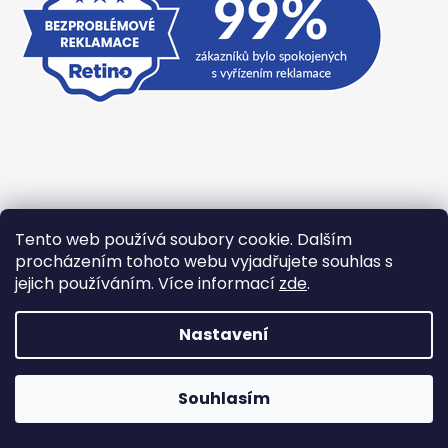
Tento web používá soubory cookie. Dalším
Přijímáme online platby
procházením tohoto webu vyjadřujete souhlas s
jejich používáním. Více informací
zde
.
Nastavení
Vytvořil Shoptet
Souhlasím
Copyright 2026
TexBase.cz
. Všechna práva vyhrazena.