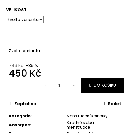
č
u
VELIKOST
j
e
m
e
Zvolte variantu
749 Kč
–39 %
450 Kč
Měrná
DO KOŠÍKU
cena:
Zeptat se
Sdílet
Kategorie
:
Menstruační kalhotky
Středně slabá
Absorpce
:
menstruace