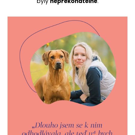
byly
nepřekonatelné
.