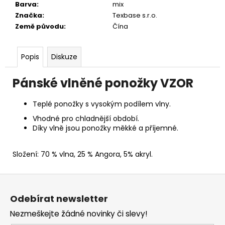
Barva
:
mix
Značka
:
Texbase s.r.o.
Země původu
:
Čína
Popis
Diskuze
Pánské vlněné ponožky VZOR
Teplé ponožky s vysokým podílem vlny.
Vhodné pro chladnější období.
Díky vlně jsou ponožky měkké a příjemné.
Složení: 70 % vlna, 25 % Angora, 5% akryl.
Z
á
Odebírat newsletter
p
Nezmeškejte žádné novinky či slevy!
a