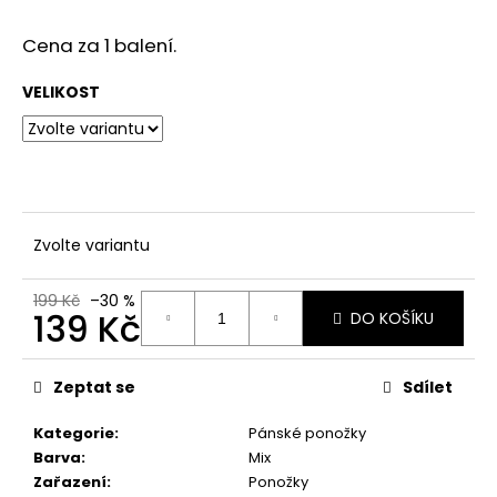
č
u
Cena za 1 balení.
j
e
VELIKOST
m
e
Zvolte variantu
199 Kč
–30 %
139 Kč
DO KOŠÍKU
Měrná
cena:
Zeptat se
Sdílet
Kategorie
:
Pánské ponožky
Barva
:
Mix
Zařazení
:
Ponožky