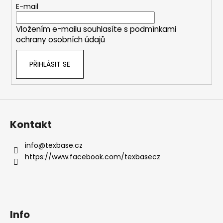
t
E-mail
í
Vložením e-mailu souhlasíte s
podmínkami
ochrany osobních údajů
PŘIHLÁSIT SE
Kontakt
info
@
texbase.cz
https://www.facebook.com/texbasecz
Info