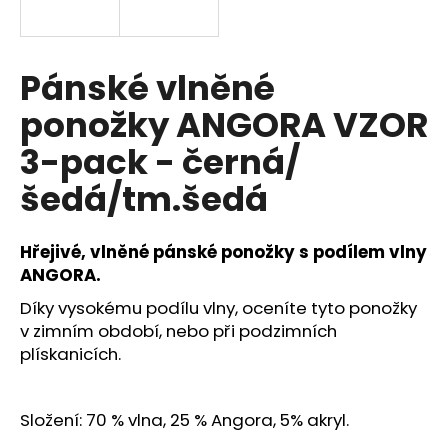
a
j
í
Pánské vlněné
t
ponožky ANGORA VZOR
?
3-pack - černá/
šedá/tm.šedá
HLEDAT
Hřejivé, vlněné pánské ponožky s podílem vlny
ANGORA.
Díky vysokému podílu vlny, oceníte tyto ponožky
D
v zimním období, nebo při podzimních
o
plískanicích.
p
o
r
Složení: 70 % vlna, 25 % Angora, 5% akryl.
u