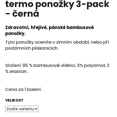
termo ponožky 3-pack
a
- černá
j
í
t
Zdravotní, hřejivé, pánské bambusové
?
ponožky.
Tyto ponožky oceníte v zimním období, nebo při
podzimních plískanicích.
HLEDAT
Složení: 95 % bambusové vlákno, 3% polyamid, 2
% elastan.
D
o
Cena za 1 balení.
p
o
VELIKOST
r
u