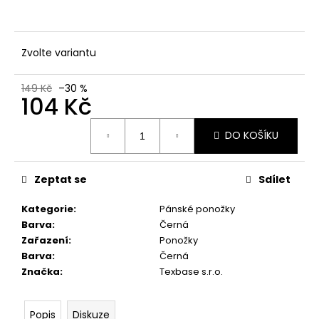
č
u
j
e
Zvolte variantu
m
e
149 Kč
–30 %
104 Kč
Měrná
DO KOŠÍKU
cena:
Zeptat se
Sdílet
Kategorie
:
Pánské ponožky
Barva
:
Černá
Zařazení
:
Ponožky
Barva
:
Černá
Značka
:
Texbase s.r.o.
Popis
Diskuze