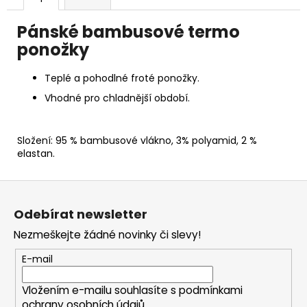
Pánské bambusové termo
ponožky
Teplé a pohodlné froté ponožky.
Vhodné pro chladnější období.
Složení: 95 % bambusové vlákno, 3% polyamid, 2 %
elastan.
Z
á
Odebírat newsletter
p
Nezmeškejte žádné novinky či slevy!
a
t
E-mail
í
Vložením e-mailu souhlasíte s
podmínkami
ochrany osobních údajů