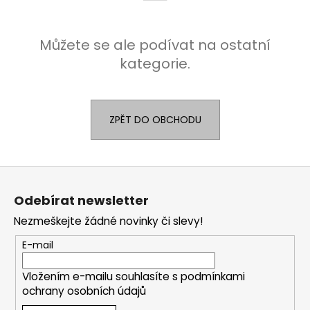
č
u
j
Můžete se ale podívat na ostatní
e
m
kategorie.
e
ZPĚT DO OBCHODU
Z
á
Odebírat newsletter
p
Nezmeškejte žádné novinky či slevy!
a
t
E-mail
í
Vložením e-mailu souhlasíte s
podmínkami
ochrany osobních údajů