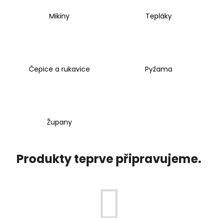
a
Mikiny
Tepláky
j
í
t
?
Čepice a rukavice
Pyžama
HLEDAT
Župany
D
Produkty teprve připravujeme.
o
p
o
r
u