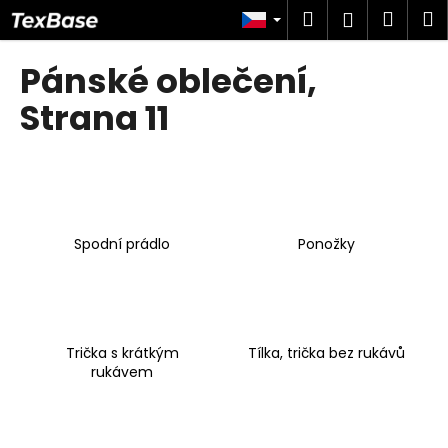
K
Přejít
Hledat
Náku
M
Přihlášen
na
o
obsah
Zpět
Zpět
košík
š
Pánské oblečení
,
í
C
Strana 11
k
o
p
o
t
ř
Spodní prádlo
Ponožky
e
b
u
j
Trička s krátkým
Tílka, trička bez rukávů
e
rukávem
t
e
n