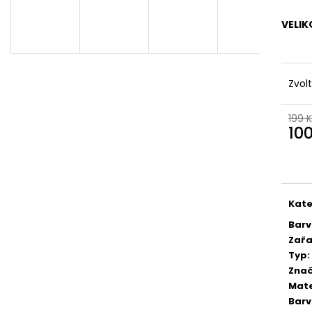
VELIK
Zvol
199 
10
Měr
cena
Kate
Bar
Zařa
Typ
:
Zna
Mate
Bar