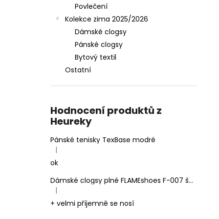
Povlečení
Kolekce zima 2025/2026
Dámské clogsy
Pánské clogsy
Bytový textil
Ostatní
Hodnocení produktů z
Heureky
Pánské tenisky TexBase modré
|
Hodnocení produktu je 5 z 5 hvězdiček.
ok
Dámské clogsy plné FLAMEshoes F-007 šedé
|
Hodnocení produktu je 5 z 5 hvězdiček.
+ velmi příjemně se nosí