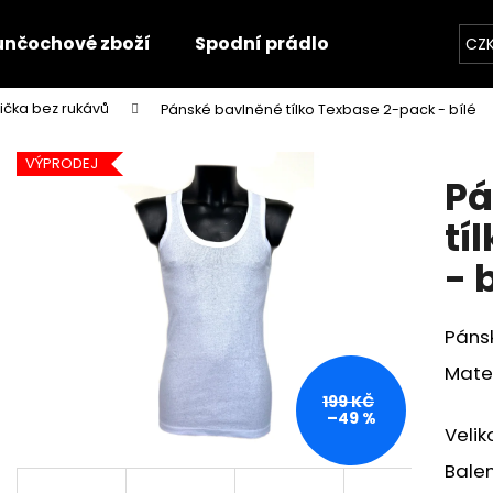
unčochové zboží
Spodní prádlo
Trička
O
CZ
trička bez rukávů
Pánské bavlněné tílko Texbase 2-pack - bílé
Co potřebujete najít?
VÝPRODEJ
Pá
HLEDAT
tí
- 
Doporučujeme
Pánsk
Mater
199 KČ
–49 %
Velik
Balen