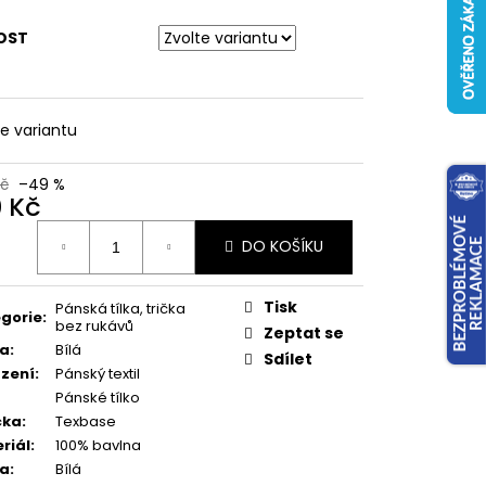
OST
te variantu
Kč
–49 %
0 Kč
ná
DO KOŠÍKU
:
Tisk
Pánská tílka, trička
gorie
:
bez rukávů
Zeptat se
va
:
Bílá
Sdílet
zení
:
Pánský textil
Pánské tílko
čka
:
Texbase
riál
:
100% bavlna
va
:
Bílá