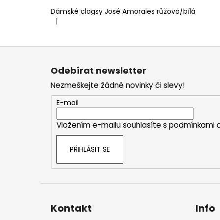
Dámské clogsy José Amorales růžová/bílá
|
Hodnocení produktu je 4 z 5 hvězdiček.
Z
á
Odebírat newsletter
p
Nezmeškejte žádné novinky či slevy!
a
t
E-mail
í
Vložením e-mailu souhlasíte s
podmínkami o
PŘIHLÁSIT SE
Kontakt
Info