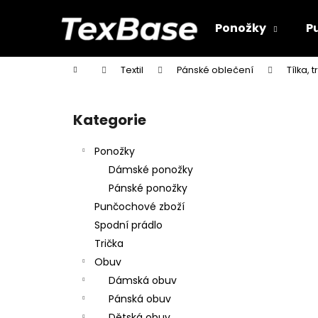
K
Přejít
na
o
Ponožky
P
obsah
Zpět
Zpět
š
do
do
í
Domů
Textil
Pánské oblečení
Tílka, 
k
obchodu
obchodu
P
o
Kategorie
Přeskočit
s
kategorie
t
Ponožky
r
Dámské ponožky
a
Pánské ponožky
n
Punčochové zboží
n
Spodní prádlo
í
Trička
p
Obuv
a
Dámská obuv
n
Pánská obuv
e
Dětská obuv