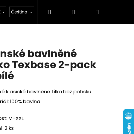
Hledat
Přihlášení
Nákupní
buv
Kolekce léto 2026
Chovatelské potř
K
Čeština
košík
nské bavlněné
lko Texbase 2-pack
bílé
é klasické bavlněné tílko bez potisku.
iál: 100% bavlna
ost: M-XXL
í: 2 ks