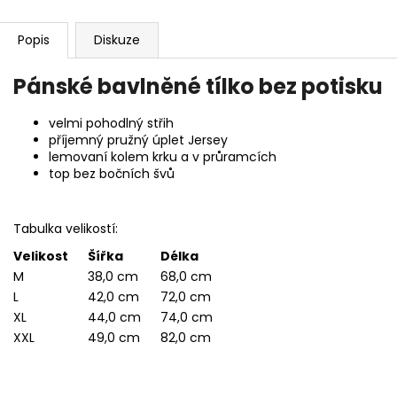
Popis
Diskuze
Pánské bavlněné tílko bez potisku
velmi pohodlný střih
příjemný pružný úplet Jersey
lemovaní kolem krku a v průramcích
top bez bočních švů
Tabulka velikostí:
Velikost
Šířka
Délka
M
38,0 cm
68,0 cm
L
42,0 cm
72,0 cm
XL
44,0 cm
74,0 cm
XXL
49,0 cm
82,0 cm