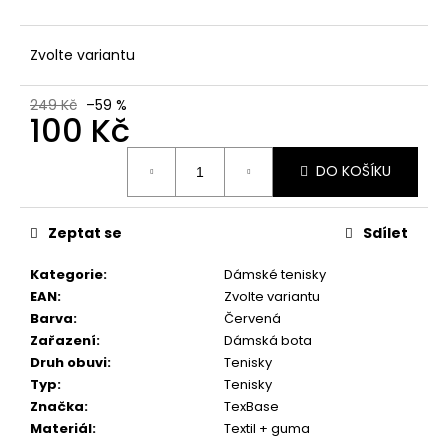
č
u
j
Zvolte variantu
e
m
249 Kč
–59 %
e
100 Kč
Měrná
DO KOŠÍKU
cena:
Zeptat se
Sdílet
Kategorie
:
Dámské tenisky
EAN
:
Zvolte variantu
Barva
:
Červená
Zařazení
:
Dámská bota
Druh obuvi
:
Tenisky
Typ
:
Tenisky
Značka
:
TexBase
Materiál
:
Textil + guma