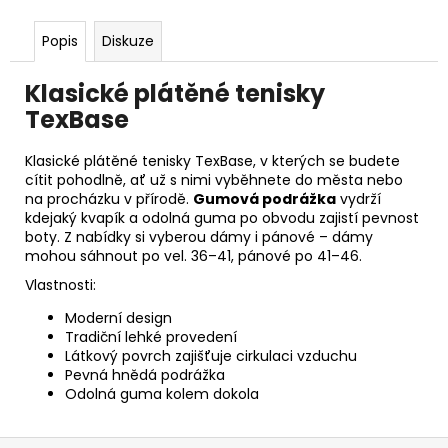
Popis
Diskuze
Klasické plátěné tenisky
TexBase
Klasické plátěné tenisky TexBase, v kterých se budete
cítit pohodlně, ať už s nimi vyběhnete do města nebo
na procházku v přírodě.
Gumová podrážka
vydrží
kdejaký kvapík a odolná guma po obvodu zajistí pevnost
boty. Z nabídky si vyberou dámy i pánové – dámy
mohou sáhnout po vel. 36–41, pánové po 41–46.
Vlastnosti:
Moderní design
Tradiční lehké provedení
Látkový povrch zajišťuje cirkulaci vzduchu
Pevná hnědá podrážka
Odolná guma kolem dokola