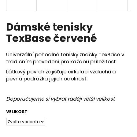
a
j
í
Dámské tenisky
t
TexBase červené
?
Univerzální pohodlné tenisky značky TexBase v
tradičním provedení pro každou příležitost.
Látkový povrch zajišťuje cirkulaci vzduchu a
HLEDAT
pevná podrážka jejich odolnost.
D
Doporučujeme si vybrat raději větší velikost
o
p
VELIKOST
o
r
u