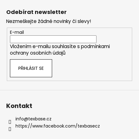
Z
á
Odebírat newsletter
p
Nezmeškejte žádné novinky či slevy!
a
t
E-mail
í
Vložením e-mailu souhlasíte s
podmínkami
ochrany osobních údajů
PŘIHLÁSIT SE
Kontakt
info
@
texbase.cz
https://www.facebook.com/texbasecz