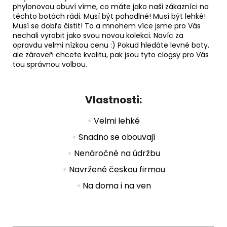
phylonovou obuví víme, co máte jako naši zákazníci na
těchto botách rádi. Musí být
pohodlné
! Musí být
lehké
!
Musí se dobře čistit! To a mnohem více jsme pro Vás
nechali vyrobit jako svou
novou kolekci
. Navíc za
opravdu velmi nízkou cenu :) Pokud hledáte levné boty,
ale zároveň chcete kvalitu, pak jsou tyto clogsy pro Vás
tou správnou volbou.
Vlastnosti:
•
Velmi lehké
•
Snadno se obouvají
•
Nenáročné na údržbu
•
Navržené českou firmou
•
Na doma i na ven