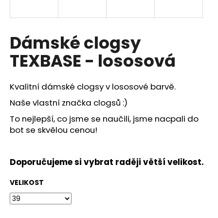
a
j
í
Dámské clogsy
t
TEXBASE - lososová
?
Kvalitní dámské clogsy v lososové barvě.
Naše vlastní značka clogsů :)
HLEDAT
To nejlepší, co jsme se naučili, jsme nacpali do
bot se skvělou cenou!
D
Doporučujeme si vybrat raději větší velikost.
o
p
VELIKOST
o
r
u