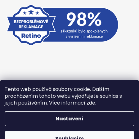
Tento web používá soubory cookie. Dalším
Přijímáme online platby
procházením tohoto webu vyjadřujete souhlas s
jejich používáním. Více informací
zde
.
Nastavení
Vytvořil Shoptet
Souhlasím
Copyright 2026
TexBase.cz
. Všechna práva vyhrazena.