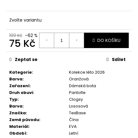
č
u
j
Zvolte variantu
e
m
e
199 Kč
–62 %
75 Kč
DO KOŠÍKU
Měrná
cena:
Zeptat se
Sdílet
Kategorie
:
Kolekce léto 2026
Barva
:
Oranžová
Zařazení
:
Dámská bota
Druh obuvi
:
Pantofle
Typ
:
Clogsy
Barva
:
Lososová
Značka
:
TexBase
Země původu
:
Čína
Materiál
:
EVA
Období
:
Letní