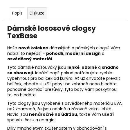
Popis
Diskuze
Dámské lososové clogsy
TexBase
Naše
nová kolekce
dámských a pánských clogsů Vám
nabízí to nejlepší -
pohodlí
,
moderní design
a
osvědčený materiál
.
Tyto dámské nazouváky jsou
lehké
,
odolné
a
snadno
se obouvají
. Ideální např. pokud potřebujete rychle
vyběhnout pro balíček od kurýra. Ať už chvátáte převzít
balíček, chcete si užít pobyt na zahradě nebo hledáte
pohodlné domácí přezůvky, tyto boty Vám poskytnou
to, co hledáte.
Tyto clogsy jsou vyrobené z osvědčeného materiálu EVA,
což znamená, že jsou odolné a zároveň velmi lehké.
Navíc jsou
nenáročné na údržbu
, takže Vám ušetří
spoustu času a energie.
Díky mnohaletým zkušenostem v obchodování s