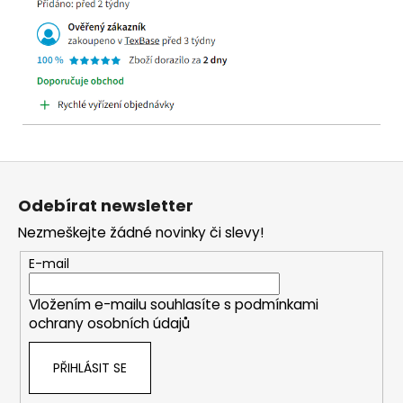
Z
á
Odebírat newsletter
p
Nezmeškejte žádné novinky či slevy!
a
t
E-mail
í
Vložením e-mailu souhlasíte s
podmínkami
ochrany osobních údajů
PŘIHLÁSIT SE