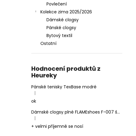
Povlečení
Kolekce zima 2025/2026
Dámské clogsy
Pánské clogsy
Bytový textil
Ostatní
Hodnocení produktů z
Heureky
Pánské tenisky TexBase modré
|
Hodnocení produktu je 5 z 5 hvězdiček.
ok
Dámské clogsy plné FLAMEshoes F-007 šedé
|
Hodnocení produktu je 5 z 5 hvězdiček.
+ velmi příjemně se nosí