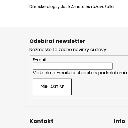
Dámské clogsy José Amorales růžová/bílá
|
Hodnocení produktu je 4 z 5 hvězdiček.
Z
á
Odebírat newsletter
p
Nezmeškejte žádné novinky či slevy!
a
t
E-mail
í
Vložením e-mailu souhlasíte s
podmínkami o
PŘIHLÁSIT SE
Kontakt
Info