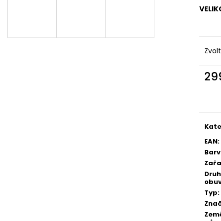
VELIK
Zvol
29
Měr
cena
Kate
EAN
:
Bar
Zařa
Druh
obuv
Typ
:
Zna
Zem