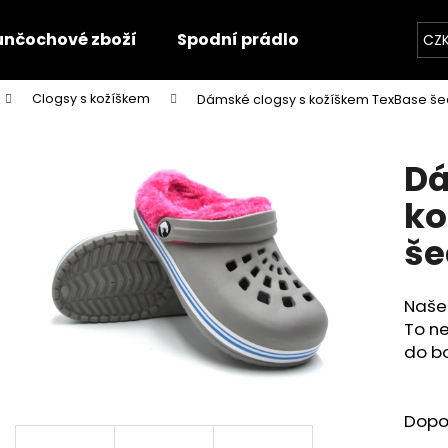
unčochové zboží
Spodní prádlo
Trička
O
CZ
Clogsy s kožíškem
Dámské clogsy s kožíškem TexBase š
Co potřebujete najít?
Dá
HLEDAT
ko
še
Doporučujeme
Naše 
To ne
do bo
Dopor