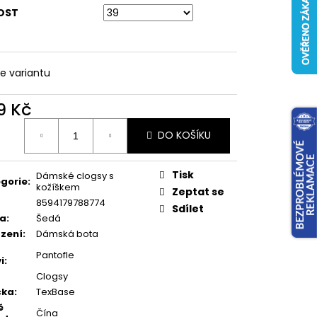
OST
te variantu
9 Kč
ná
DO KOŠÍKU
:
Tisk
Dámské clogsy s
gorie
:
kožíškem
Zeptat se
8594179788774
Sdílet
va
:
Šedá
zení
:
Dámská bota
Pantofle
i
:
Clogsy
čka
:
TexBase
ě
Čína