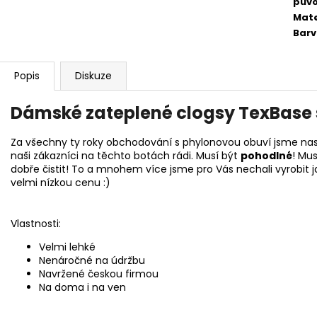
pův
Mate
Bar
Popis
Diskuze
Dámské zateplené clogsy TexBase
Za všechny ty roky obchodování s phylonovou obuví jsme nasb
naši zákazníci na těchto botách rádi. Musí být
pohodlné
! Mu
dobře čistit! To a mnohem více jsme pro Vás nechali vyrobit 
velmi nízkou cenu :)
Vlastnosti:
Velmi lehké
Nenáročné na údržbu
Navržené českou firmou
Na doma i na ven