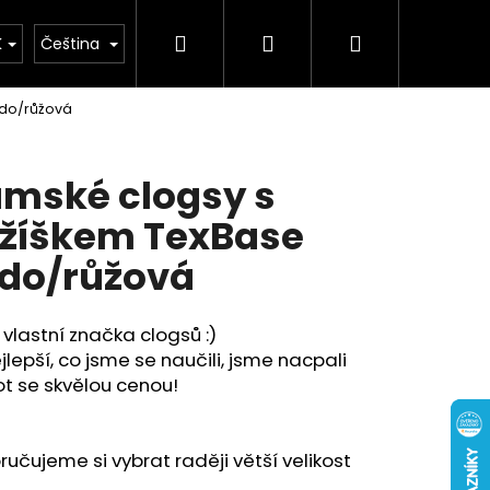
Hledat
Přihlášení
Nákupní
buv
Kolekce léto 2026
Chovatelské potř
K
Čeština
edo/růžová
košík
mské clogsy s
žíškem TexBase
do/růžová
vlastní značka clogsů :)
jlepší, co jsme se naučili, jsme nacpali
t se skvělou cenou!
učujeme si vybrat raději větší velikost