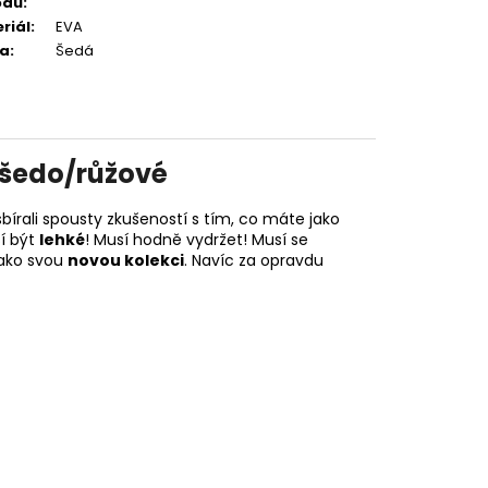
odu
:
riál
:
EVA
va
:
Šedá
 šedo/růžové
írali spousty zkušeností s tím, co máte jako
sí být
lehké
! Musí hodně vydržet! Musí se
jako svou
novou kolekci
. Navíc za opravdu