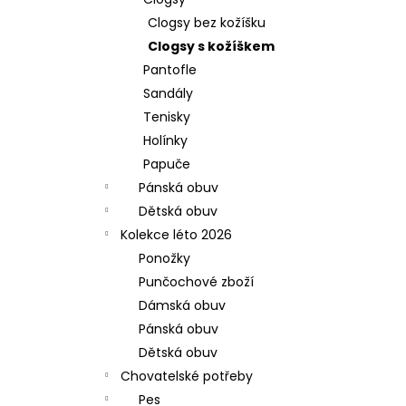
l
Clogsy bez kožíšku
Clogsy s kožíškem
Pantofle
Sandály
Tenisky
Holínky
Papuče
Pánská obuv
Dětská obuv
Kolekce léto 2026
Ponožky
Punčochové zboží
Dámská obuv
Pánská obuv
Dětská obuv
Chovatelské potřeby
Pes