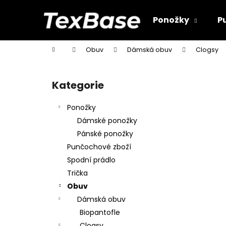
K
Přejít
na
o
Ponožky
P
obsah
Zpět
Zpět
š
do
do
í
Domů
Obuv
Dámská obuv
Clogsy
k
obchodu
obchodu
P
o
Kategorie
Přeskočit
s
kategorie
t
Ponožky
r
Dámské ponožky
a
Pánské ponožky
n
Punčochové zboží
n
Spodní prádlo
í
Trička
p
Obuv
a
Dámská obuv
n
Biopantofle
e
Clogsy