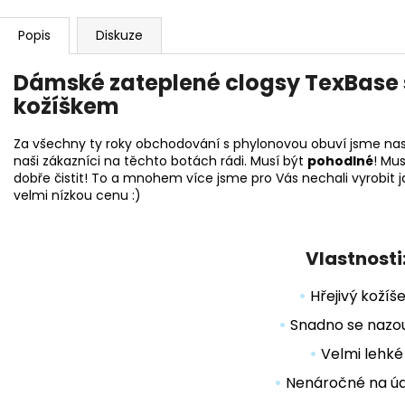
Popis
Diskuze
Dámské zateplené clogsy TexBase 
kožíškem
Za všechny ty roky obchodování s phylonovou obuví jsme nasb
naši zákazníci na těchto botách rádi. Musí být
pohodlné
! Mu
dobře čistit! To a mnohem více jsme pro Vás nechali vyrobit 
velmi nízkou cenu :)
Vlastnosti
•
Hřejivý kožíš
•
Snadno se nazou
•
Velmi lehké
•
Nenáročné na ú