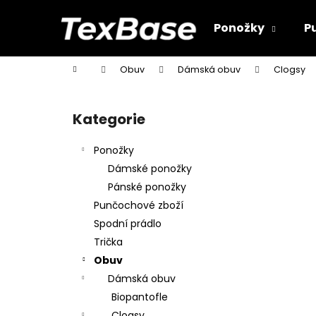
K
Přejít
na
o
Ponožky
P
obsah
Zpět
Zpět
š
do
do
í
Domů
Obuv
Dámská obuv
Clogsy
k
obchodu
obchodu
P
o
Kategorie
Přeskočit
s
kategorie
t
Ponožky
r
Dámské ponožky
a
Pánské ponožky
n
Punčochové zboží
n
Spodní prádlo
í
Trička
p
Obuv
a
Dámská obuv
n
Biopantofle
e
Clogsy