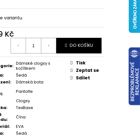
te variantu
9 Kč
ná
DO KOŠÍKU
:
Tisk
Dámské clogsy s
gorie
:
kožíškem
Zeptat se
va
:
Šedá
Sdílet
zení
:
Dámská bota
Pantofle
i
:
Clogsy
čka
:
TexBase
ě
Čína
odu
:
riál
:
EVA
va
:
Šedá