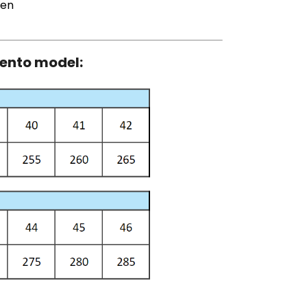
ven
tento model: