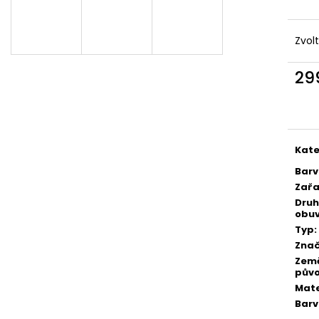
Zvol
29
Měr
cena
Kate
Bar
Zařa
Druh
obuv
Typ
:
Zna
Zem
pův
Mate
Bar