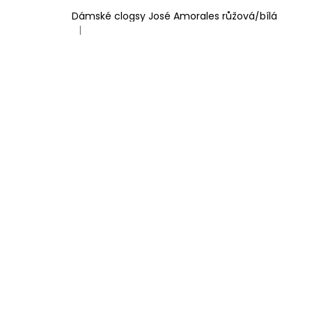
Dámské clogsy José Amorales růžová/bílá
|
Hodnocení produktu je 4 z 5 hvězdiček.