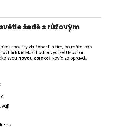
světle šedé s růžovým
írali spousty zkušeností s tím, co máte jako
sí být
lehké
! Musí hodně vydržet! Musí se
jako svou
novou kolekci
. Navíc za opravdu
:
ek
vají
držbu