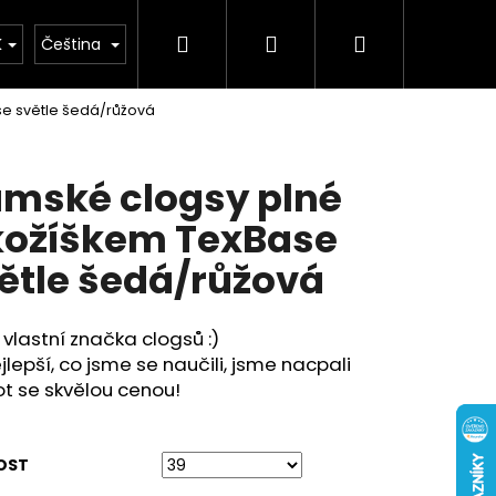
Hledat
Přihlášení
Nákupní
buv
Kolekce léto 2026
Chovatelské potř
K
Čeština
se světle šedá/růžová
košík
mské clogsy plné
kožíškem TexBase
ětle šedá/růžová
vlastní značka clogsů :)
jlepší, co jsme se naučili, jsme nacpali
t se skvělou cenou!
OST