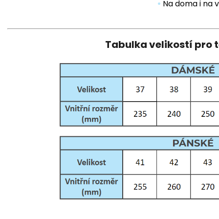
•
Na doma i na 
Tabulka velikostí pro 