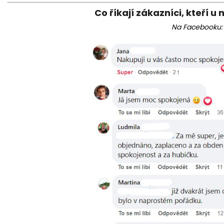
Co říkají zákazníci, kteří u 
Na Facebooku: