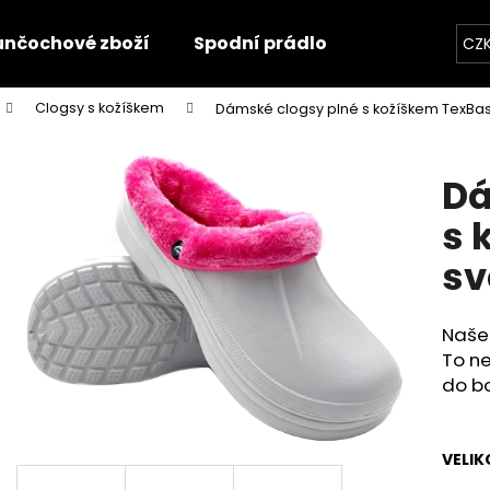
unčochové zboží
Spodní prádlo
Trička
O
CZ
Clogsy s kožíškem
Dámské clogsy plné s kožíškem TexBa
Co potřebujete najít?
Dá
HLEDAT
s 
sv
Doporučujeme
Naše 
To ne
do bo
VELIK