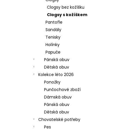
l
Clogsy bez kožíšku
Clogsy s kožíškem
Pantofle
Sandály
Tenisky
Holínky
Papuče
Pánská obuv
Dětská obuv
Kolekce léto 2026
Ponožky
Punčochové zboží
Dámská obuv
Pánská obuv
Dětská obuv
Chovatelské potřeby
Pes