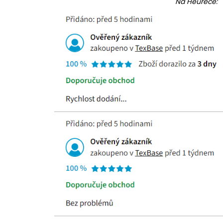
Na Heurece: