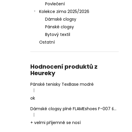
Povlečení
Kolekce zima 2025/2026
Dámské clogsy
Pánské clogsy
Bytový textil
Ostatní
Hodnocení produktů z
Heureky
Pánské tenisky TexBase modré
|
Hodnocení produktu je 5 z 5 hvězdiček.
ok
Dámské clogsy plné FLAMEshoes F-007 šedé
|
Hodnocení produktu je 5 z 5 hvězdiček.
+ velmi příjemně se nosí