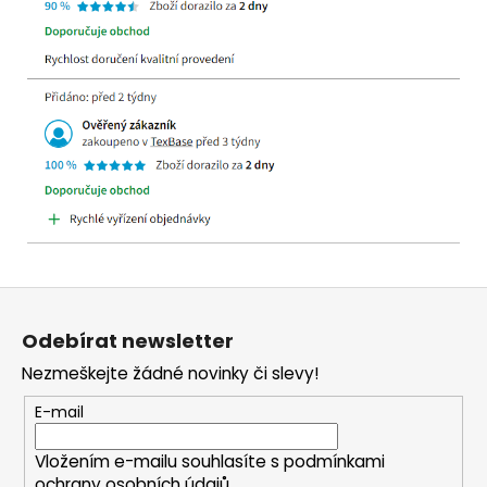
Z
á
Odebírat newsletter
p
Nezmeškejte žádné novinky či slevy!
a
t
E-mail
í
Vložením e-mailu souhlasíte s
podmínkami
ochrany osobních údajů