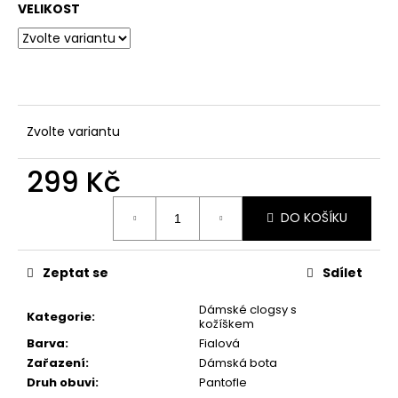
č
VELIKOST
u
j
e
m
e
Zvolte variantu
299 Kč
Měrná
DO KOŠÍKU
cena:
Zeptat se
Sdílet
Dámské clogsy s
Kategorie
:
kožíškem
Barva
:
Fialová
Zařazení
:
Dámská bota
Druh obuvi
:
Pantofle