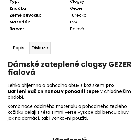
Typ
:
Clogsy
Značka
:
Gezer
Země původu
:
Turecko
Materiál
:
EVA
Barva
:
Fialová
Popis
Diskuze
Dámské zateplené clogsy GEZER
fialová
Lehká příjemná a pohodlná obuv s kožíškem
pro
udržení Vašich nohou v pohodlí i teple
v chladnějším
období.
Kombinace odolného materiálu a pohodlného teplého
kožíšku dělají z této zimní verze vysoce oblíbenou obuv
jak na domácí, tak i venkovní použití.