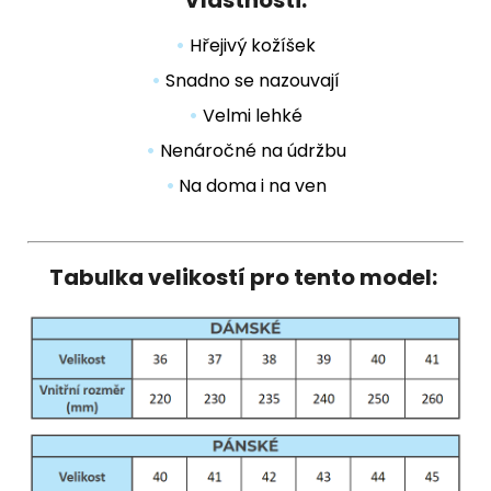
Vlastnosti:
•
Hřejivý kožíšek
•
Snadno se nazouvají
•
Velmi lehké
•
Nenáročné na údržbu
•
Na doma i na ven
Tabulka velikostí pro tento model: