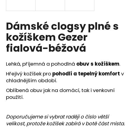
a
j
í
Dámské clogsy plné s
t
kožíškem Gezer
?
fialová-béžová
Lehká, příjemná a pohodlná
obuv s kožíškem
.
HLEDAT
Hřejivý kožíšek pro
pohodlí a tepelný komfort
v
chladnějším období.
Oblíbená obuv jak na domácí, tak i venkovní
D
použití.
o
p
o
Doporučujeme si vybrat raději o číslo větší
r
velikost, protože kožíšek zabírá v botě část místa.
u