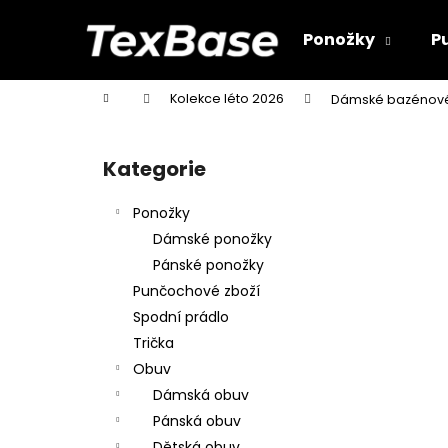
K
Přejít
na
o
Ponožky
P
obsah
Zpět
Zpět
š
do
do
í
Domů
Kolekce léto 2026
Dámské bazénové 
k
obchodu
obchodu
P
o
Kategorie
Přeskočit
s
kategorie
t
Ponožky
r
Dámské ponožky
a
Pánské ponožky
n
Punčochové zboží
n
Spodní prádlo
í
Trička
p
Obuv
a
Dámská obuv
n
Pánská obuv
e
Dětská obuv