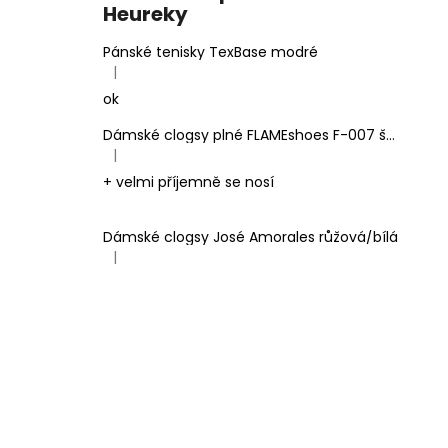
Heureky
Pánské tenisky TexBase modré
|
Hodnocení produktu je 5 z 5 hvězdiček.
ok
Dámské clogsy plné FLAMEshoes F-007 šedé
|
Hodnocení produktu je 5 z 5 hvězdiček.
+ velmi příjemně se nosí
Dámské clogsy José Amorales růžová/bílá
|
Hodnocení produktu je 4 z 5 hvězdiček.