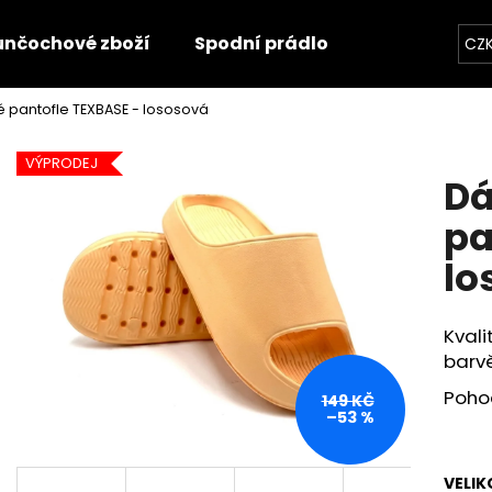
unčochové zboží
Spodní prádlo
Trička
O
CZ
pantofle TEXBASE - lososová
Co potřebujete najít?
VÝPRODEJ
Dá
HLEDAT
pa
lo
Doporučujeme
Kvali
barvě
Poho
149 KČ
–53 %
VELIK