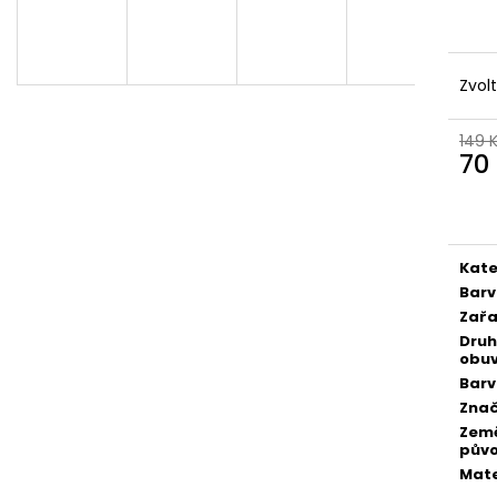
Zvol
149 
70
Měr
cena
Kate
Bar
Zařa
Druh
obuv
Bar
Zna
Zem
pův
Mate