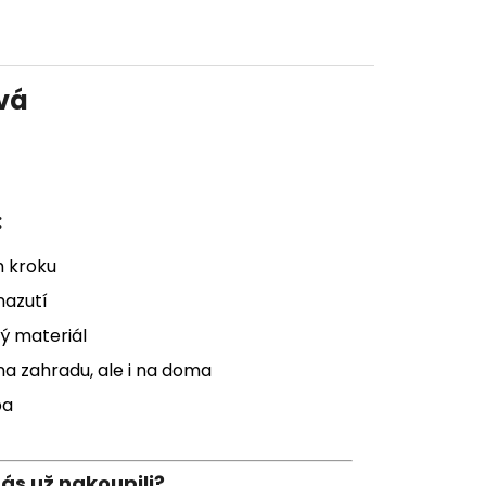
vá
:
m kroku
nazutí
ý materiál
na zahradu, ale i na doma
ba
nás už nakoupili?