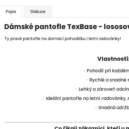
Popis
Diskuze
Dámské pantofle TexBase - lososo
Ty pravé pantofle na domácí pohodičku i letní radovánky!
Vlastnosti
•
Pohodlí při každé
•
Rychlé a snadné 
•
Lehký a zároveň odoln
•
Ideální pantofle na letní radovánky, 
•
Snadná údrž
Co říkají zákazníci, kteří u 