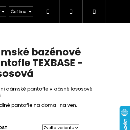
Hledat
Přihlášení
Nákupní
buv
Kolekce léto 2026
Chovatelské potř
K
Čeština
košík
mské bazénové
ntofle TEXBASE -
sosová
tní dámské pantofle v krásné lososové
.
dlné pantofle na doma i na ven.
OST