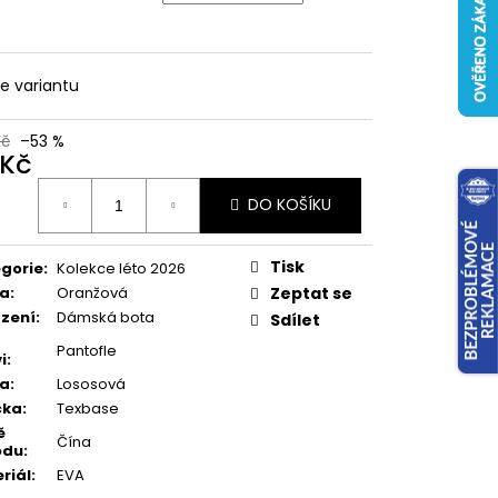
te variantu
Kč
–53 %
 Kč
ná
DO KOŠÍKU
:
Tisk
gorie
:
Kolekce léto 2026
va
:
Oranžová
Zeptat se
zení
:
Dámská bota
Sdílet
Pantofle
i
:
va
:
Lososová
čka
:
Texbase
ě
Čína
odu
:
riál
:
EVA