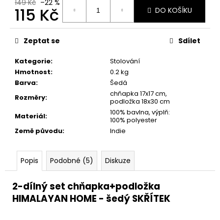
č
149 Kč
–22 %
115 Kč
DO KOŠÍKU
u
j
Měrná
e
cena:
Zeptat se
Sdílet
m
e
Kategorie
:
Stolování
Hmotnost
:
0.2 kg
Barva
:
Šedá
chňapka 17x17 cm,
Rozměry
:
podložka 18x30 cm
100% bavlna, výplň:
Materiál
:
100% polyester
Země původu
:
Indie
Popis
Podobné (5)
Diskuze
2-dílný set chňapka+podložka
HIMALAYAN HOME - šedý SKŘÍTEK