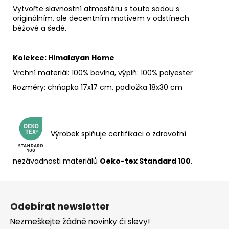
Vytvořte slavnostní atmosféru s touto sadou s
originálním, ale decentním motivem v odstínech
béžové a šedé.
Kolekce: Himalayan Home
Vrchní materiál: 100% bavlna, výplň: 100% polyester
Rozměry: chňapka 17x17 cm, podložka 18x30 cm
Výrobek splňuje certifikaci o zdravotní
nezávadnosti materiálů
Oeko-tex Standard 100
.
Z
á
Odebírat newsletter
p
Nezmeškejte žádné novinky či slevy!
a