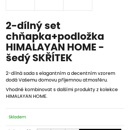
a
j
í
2-dílný set
t
chňapka+podložka
?
HIMALAYAN HOME -
šedý SKŘÍTEK
HLEDAT
2-dílná sada s elagantním a decentním vzorem
dodá Vašemu domovu příjemnou atmosféru.
Vhodné kombinovat s dalšími produkty z kolekce
D
HIMALAYAN HOME.
o
p
o
Skladem
r
u