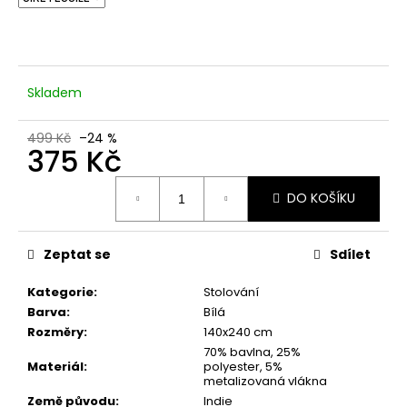
č
u
j
e
m
Skladem
e
499 Kč
–24 %
375 Kč
Měrná
DO KOŠÍKU
cena:
Zeptat se
Sdílet
Kategorie
:
Stolování
Barva
:
Bílá
Rozměry
:
140x240 cm
70% bavlna, 25%
Materiál
:
polyester, 5%
metalizovaná vlákna
Země původu
:
Indie