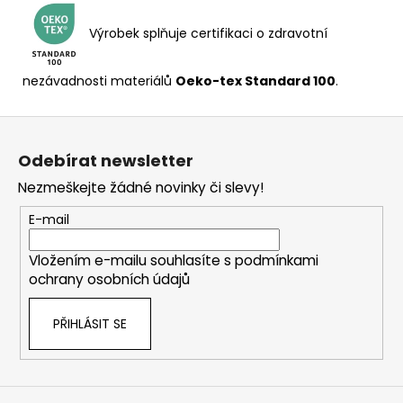
Výrobek splňuje certifikaci o zdravotní
nezávadnosti materiálů
Oeko-tex Standard 100
.
Z
á
Odebírat newsletter
p
Nezmeškejte žádné novinky či slevy!
a
t
E-mail
í
Vložením e-mailu souhlasíte s
podmínkami
ochrany osobních údajů
PŘIHLÁSIT SE