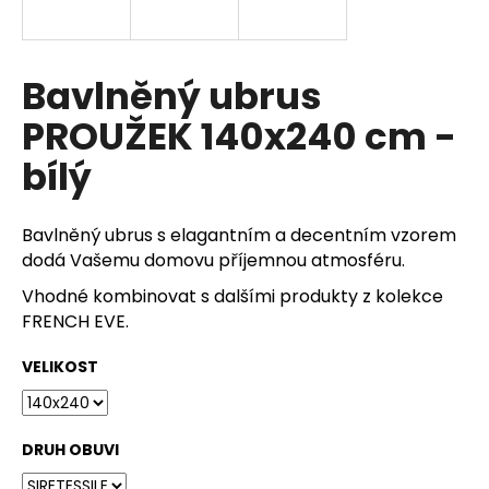
a
j
í
Bavlněný ubrus
t
PROUŽEK 140x240 cm -
?
bílý
Bavlněný ubrus s elagantním a decentním vzorem
HLEDAT
dodá Vašemu domovu příjemnou atmosféru.
Vhodné kombinovat s dalšími produkty z kolekce
FRENCH EVE.
D
VELIKOST
o
p
o
r
DRUH OBUVI
u