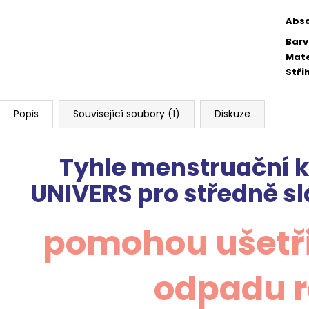
Abs
Bar
Mate
Stři
Popis
Související soubory (1)
Diskuze
Tyhle menstruační 
UNIVERS
pro středně s
pomohou ušetřit
odpadu 