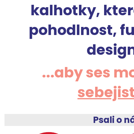
kalhotky, kter
pohodlnost, f
design
...aby ses mo
sebejis
Psali o n