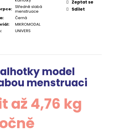
kalhotky
Zeptat se
Středně slabá
orpce
:
Sdílet
menstruace
va
:
Černá
riál
:
MIKROMODAL
h
:
UNIVERS
kalhotky model
labou menstruaci
 až 4,76 kg
ročně