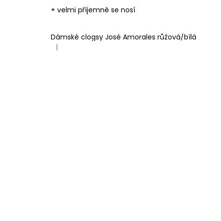
+ velmi příjemně se nosí
Dámské clogsy José Amorales růžová/bílá
|
Hodnocení produktu je 4 z 5 hvězdiček.