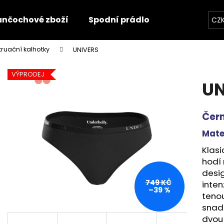
unčochové zboží
Spodní prádlo
Trička
O
CZ
ruační kalhotky
UNIVERS
Co potřebujete najít?
VÝPRODEJ
UN
HLEDAT
Čer
Mate
Doporučujeme
Klasi
hodí 
desi
749 KČ
inten
–39 %
tenou
snad
dvou 