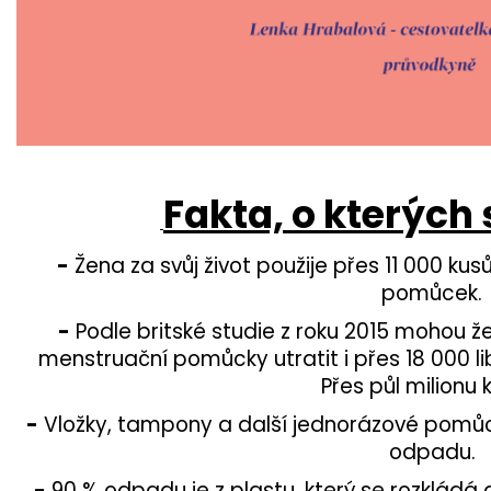
Fakta, o kterých
-
Žena za svůj život použije přes 11 000 k
pomůcek.
-
Podle britské studie z roku 2015 mohou že
menstruační pomůcky utratit i přes 18 000 li
Přes půl milionu 
-
Vložky, tampony a další jednorázové pomůc
odpadu.
-
90 % odpadu je z plastu, který se rozkládá a