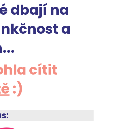
é dbají na
unkčnost a
...
hla cítit
tě
:)
ás: