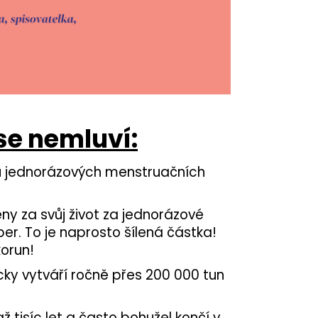
 se nemluví:
usů jednorázových menstruačních
ny za svůj život za jednorázové
ber. To je naprosto šílená částka!
korun!
ky vytváří ročně přes 200 000 tun
ž tisíc let a často bohužel končí v