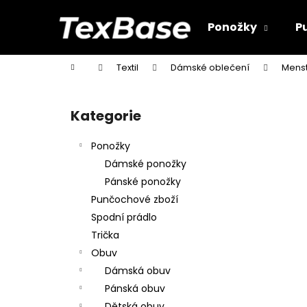
K
Přejít
na
o
Ponožky
P
obsah
Zpět
Zpět
š
do
do
í
Domů
Textil
Dámské oblečení
Menst
k
obchodu
obchodu
P
o
Kategorie
Přeskočit
s
kategorie
t
Ponožky
r
Dámské ponožky
a
Pánské ponožky
n
Punčochové zboží
n
Spodní prádlo
í
Trička
p
Obuv
a
Dámská obuv
n
Pánská obuv
e
Dětská obuv