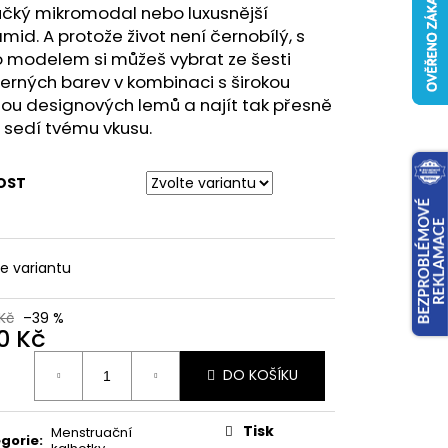
učký mikromodal nebo luxusnější
mid. A protože život není černobílý, s
o modelem si můžeš vybrat ze šesti
rných barev v kombinaci s širokou
ou designových lemů a najít tak přesně
o sedí tvému vkusu.
OST
te variantu
Kč
–39 %
0 Kč
ná
DO KOŠÍKU
:
Tisk
Menstruační
gorie
: