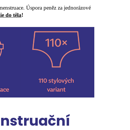
enstruace. Úspora peněz za jednorázové
e do těla
!
nstruační