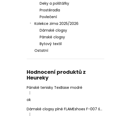
Deky a polštářky
Prostěradla
Povlečení
Kolekce zima 2025/2026
Dámské clogsy
Pánské clogsy
Bytový textil
Ostatní
Hodnocení produktů z
Heureky
Pánské tenisky TexBase modré
|
Hodnocení produktu je 5 z 5 hvězdiček.
ok
Dámské clogsy plné FLAMEshoes F-007 šedé
|
Hodnocení produktu je 5 z 5 hvězdiček.