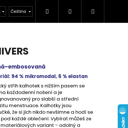
Hledat
Přihlášení
Nákupní
buv
Kolekce léto 2026
Chovatelské potř
K
Čeština
košík
IVERS
ná–⁠embosovaná
riál:
94 % mikromodal, 6 % elastan
cký střih kalhotek s nižším pasem se
na každodenní nošení a je
gnovanovaný pro slabší a střední
zitu menstruace. Kalhotky jsou
čké, že si jich nikdo nevšimne a hodí se
 pod každé oblečení. Vybírat můžeš ze
materiálových variant - odolný a