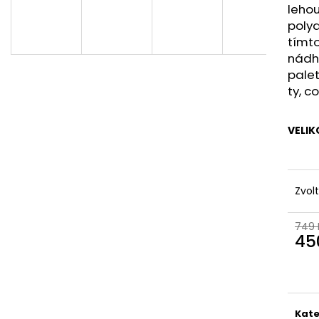
leho
polya
tímt
nádhe
palet
ty, c
VELIK
Zvol
749 
45
Měr
cena
Kate