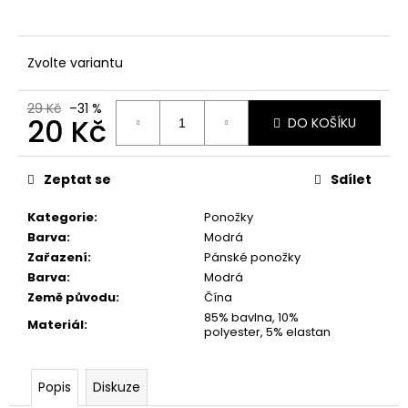
č
u
j
e
Zvolte variantu
m
e
29 Kč
–31 %
20 Kč
DO KOŠÍKU
Měrná
cena:
Zeptat se
Sdílet
Kategorie
:
Ponožky
Barva
:
Modrá
Zařazení
:
Pánské ponožky
Barva
:
Modrá
Země původu
:
Čína
85% bavlna, 10%
Materiál
:
polyester, 5% elastan
Popis
Diskuze