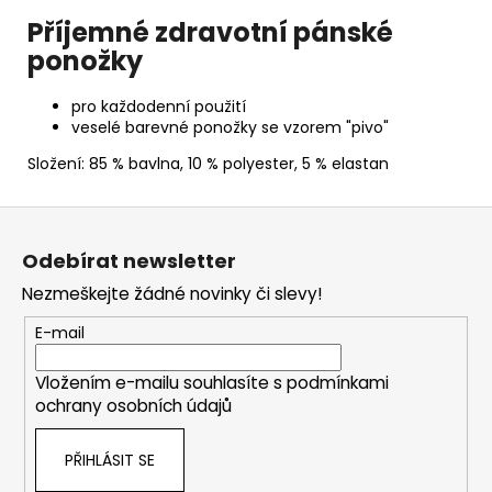
Příjemné zdravotní pánské
ponožky
pro každodenní použití
veselé barevné ponožky se vzorem "pivo"
Složení: 85 % bavlna, 10 % polyester, 5 % elastan
Z
á
Odebírat newsletter
p
Nezmeškejte žádné novinky či slevy!
a
t
E-mail
í
Vložením e-mailu souhlasíte s
podmínkami
ochrany osobních údajů
PŘIHLÁSIT SE