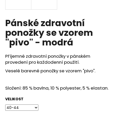
a
j
í
Pánské zdravotní
t
ponožky se vzorem
?
"pivo" - modrá
Příjemné zdravotní ponožky v pánském
HLEDAT
provedení pro každodenní použití.
Veselé barevné ponožky se vzorem "pivo".
D
Složení: 85 % bavlna, 10 % polyester, 5 % elastan.
o
p
VELIKOST
o
r
u