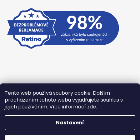
Tento web používá soubory cookie. Dalším
Přijímáme online platby
procházením tohoto webu vyjadřujete souhlas s
jejich používáním. Více informací
zde
.
Nastavení
Vytvořil Shoptet