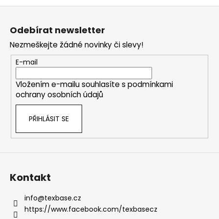
Z
á
Odebírat newsletter
p
Nezmeškejte žádné novinky či slevy!
a
t
E-mail
í
Vložením e-mailu souhlasíte s
podmínkami
ochrany osobních údajů
PŘIHLÁSIT SE
Kontakt
info
@
texbase.cz
https://www.facebook.com/texbasecz