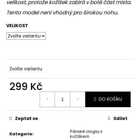
č
velikost, protože
kožíšek zabírá v botě část místa.
u
Tento model není vhodný pro širokou nohu.
j
e
VELIKOST
m
e
Zvolte variantu
299 Kč
Měrná
DO KOŠÍKU
cena:
Zeptat se
Sdílet
Pánské clogsy s
Kategorie
:
kožíškem