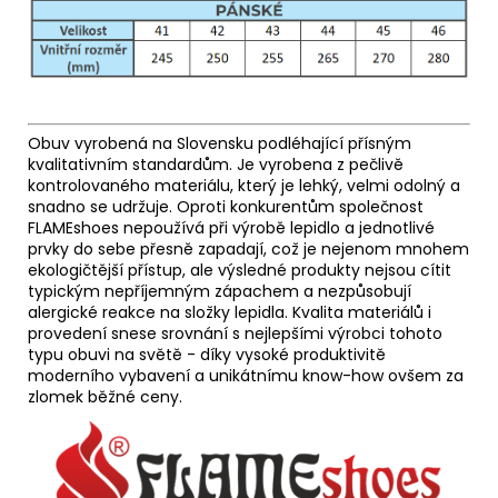
Obuv vyrobená na Slovensku podléhající přísným
kvalitativním standardům. Je vyrobena z pečlivě
kontrolovaného materiálu, který je lehký, velmi odolný a
snadno se udržuje. Oproti konkurentům společnost
FLAMEshoes nepoužívá při výrobě lepidlo a jednotlivé
prvky do sebe přesně zapadají, což je nejenom mnohem
ekologičtější přístup, ale výsledné produkty nejsou cítit
typickým nepříjemným zápachem a nezpůsobují
alergické reakce na složky lepidla. Kvalita materiálů i
provedení snese srovnání s nejlepšími výrobci tohoto
typu obuvi na světě - díky vysoké produktivitě
moderního vybavení a unikátnímu know-how ovšem za
zlomek běžné ceny.