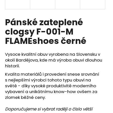
a
j
í
Pánské zateplené
t
clogsy F-001-M
?
FLAMEshoes černé
Vysoce kvalitní obuv vyrobena na Slovensku v
HLEDAT
okolí Bardějova, kde má výroba obuvi dlouhou
historii.
Kvalita materiálů i provedení snese srovnání
s nejlepšími výrobci tohoto typu obuvi na
D
o
světě - díky vysoké produktivitě moderního
p
vybavení a unikátnímu know-how ovšem za
o
zlomek běžné ceny.
r
u
Doporučujeme si vybrat raději o číslo větší