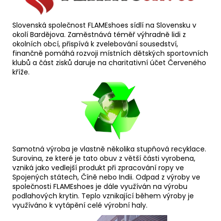
Slovenská společnost FLAMEshoes sídlí na Slovensku v
okolí Bardějova. Zaměstnává téměř výhradně lidi z
okolních obcí, přispívá k zvelebování sousedství,
finančně pomáhá rozvoji místních dětských sportovních
klubů a část zisků daruje na charitativní účet Červeného
kříže.
Samotná výroba je vlastně několika stupňová recyklace.
Surovina, ze které je tato obuv z větší části vyrobena,
vzniká jako vedlejší produkt při zpracování ropy ve
Spojených státech, Číně nebo Indii. Odpad z výroby ve
společnosti FLAMEshoes je dále využíván na výrobu
podlahových krytin. Teplo vznikající během výroby je
využíváno k vytápění celé výrobní haly.