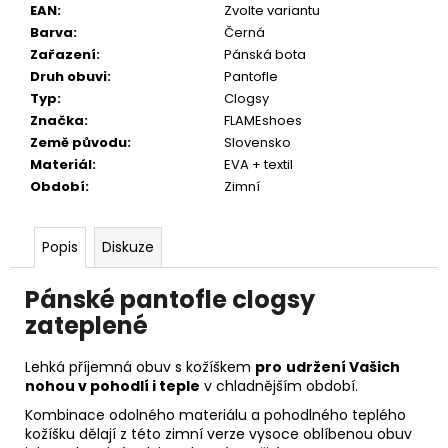
EAN
:
Zvolte variantu
Barva
:
Černá
Zařazení
:
Pánská bota
Druh obuvi
:
Pantofle
Typ
:
Clogsy
Značka
:
FLAMEshoes
Země původu
:
Slovensko
Materiál
:
EVA + textil
Období
:
Zimní
Popis
Diskuze
Pánské pantofle clogsy
zateplené
Lehká příjemná obuv s kožíškem
pro
udržení Vašich
nohou v pohodlí i teple
v chladnějším období.
Kombinace odolného materiálu a pohodlného teplého
kožíšku dělají z této zimní verze vysoce oblíbenou obuv