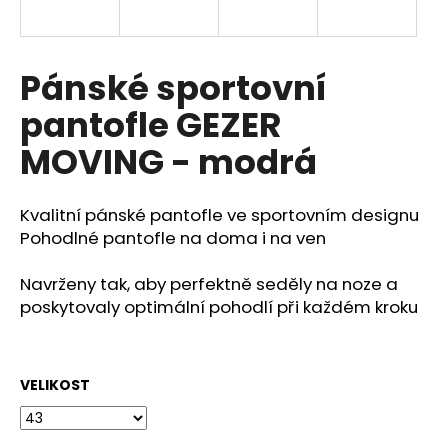
a
j
í
Pánské sportovní
t
pantofle GEZER
?
MOVING - modrá
Kvalitní pánské pantofle ve sportovním designu
HLEDAT
Pohodlné pantofle na doma i na ven
Navrženy tak, aby perfektně seděly na noze a
poskytovaly optimální pohodlí při každém kroku
D
o
p
o
VELIKOST
r
u