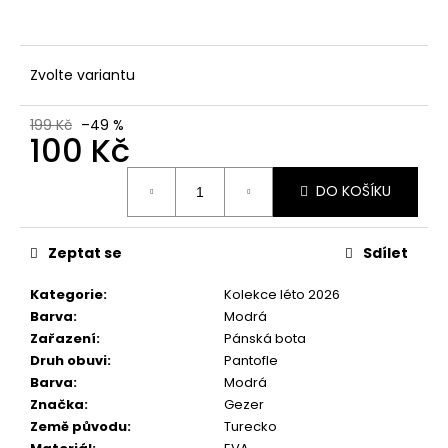
č
u
j
e
Zvolte variantu
m
e
199 Kč
–49 %
100 Kč
Měrná
DO KOŠÍKU
cena:
Zeptat se
Sdílet
Kategorie
:
Kolekce léto 2026
Barva
:
Modrá
Zařazení
:
Pánská bota
Druh obuvi
:
Pantofle
Barva
:
Modrá
Značka
:
Gezer
Země původu
:
Turecko