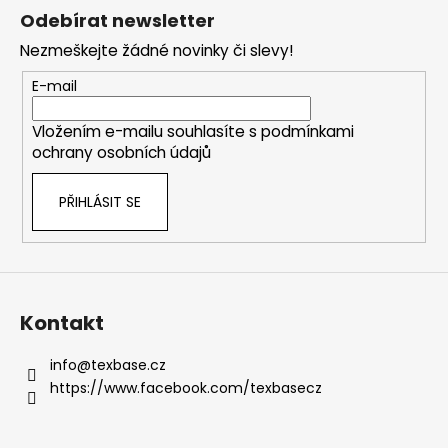
á
Odebírat newsletter
p
Nezmeškejte žádné novinky či slevy!
a
t
E-mail
í
Vložením e-mailu souhlasíte s
podmínkami
ochrany osobních údajů
PŘIHLÁSIT SE
Kontakt
info
@
texbase.cz
https://www.facebook.com/texbasecz