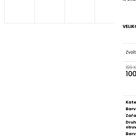
VELIK
Zvol
199 
10
Měr
cena
Kate
Bar
Zařa
Druh
obuv
Bar