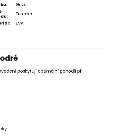
čka
:
Gezer
ě
Turecko
odu
:
riál
:
EVA
modré
vedení poskytují optimální pohodlí při
ánky