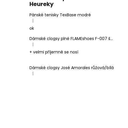
Heureky
Pánské tenisky TexBase modré
|
Hodnocení produktu je 5 z 5 hvězdiček.
ok
Dámské clogsy plné FLAMEshoes F-007 šedé
|
Hodnocení produktu je 5 z 5 hvězdiček.
+ velmi příjemně se nosí
Dámské clogsy José Amorales růžová/bílá
|
Hodnocení produktu je 4 z 5 hvězdiček.