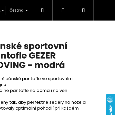
Hledat
Přihlášení
Nákupní
buv
Kolekce léto 2026
Chovatelské potř
K
Čeština
košík
nské sportovní
ntofle GEZER
VING - modrá
tní pánské pantofle ve sportovním
gnu
dlné pantofle na doma i na ven
eny tak, aby perfektně seděly na noze a
tovaly optimální pohodlí při každém