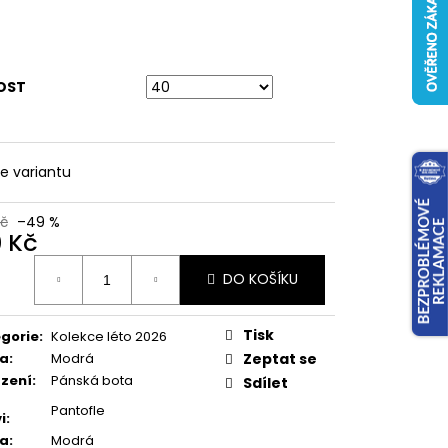
OST
te variantu
Kč
–49 %
0 Kč
ná
DO KOŠÍKU
:
Tisk
gorie
:
Kolekce léto 2026
va
:
Modrá
Zeptat se
zení
:
Pánská bota
Sdílet
Pantofle
i
:
va
:
Modrá