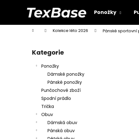
K
Přejít
na
o
Ponožky
P
obsah
Zpět
Zpět
š
do
do
í
Domů
Kolekce léto 2026
Pánské sportovní
k
obchodu
obchodu
P
o
Kategorie
Přeskočit
s
kategorie
t
Ponožky
r
Dámské ponožky
a
Pánské ponožky
n
Punčochové zboží
n
Spodní prádlo
í
Trička
p
Obuv
a
Dámská obuv
n
Pánská obuv
e
Dětská obuv