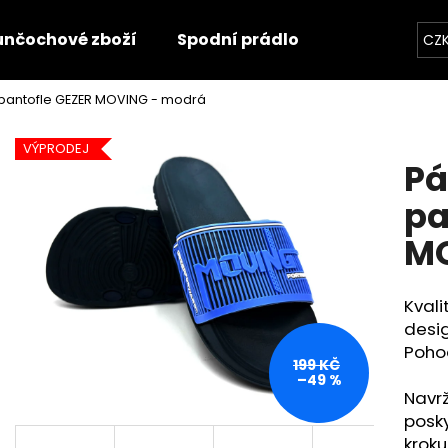
unčochové zboží
Spodní prádlo
Trička
O
CZ
 pantofle GEZER MOVING - modrá
Co potřebujete najít?
VÝPRODEJ
Pá
HLEDAT
pa
MO
Doporučujeme
Kvali
desi
Poho
199 KČ
–49 %
Navrž
posky
kroku