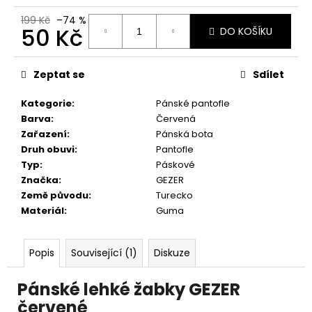
č
u
199 Kč
–74 %
50 Kč
j
DO KOŠÍKU
e
Měrná
m
cena:
Zeptat se
Sdílet
e
Kategorie
:
Pánské pantofle
Barva
:
Červená
Zařazení
:
Pánská bota
Druh obuvi
:
Pantofle
Typ
:
Páskové
Značka
:
GEZER
Země původu
:
Turecko
Materiál
:
Guma
Popis
Související (1)
Diskuze
Pánské lehké žabky GEZER
červené