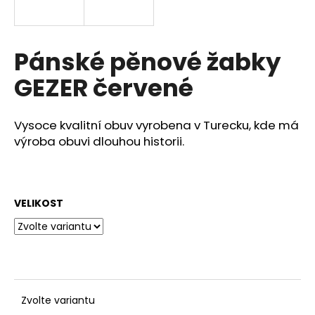
a
j
í
Pánské pěnové žabky
t
GEZER červené
?
Vysoce kvalitní obuv vyrobena v Turecku, kde má
výroba obuvi dlouhou historii.
HLEDAT
VELIKOST
D
o
p
o
r
u
Zvolte variantu