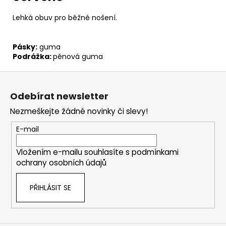
Lehká obuv pro běžné nošení.
Pásky:
guma
Podrážka:
pěnová guma
Z
á
Odebírat newsletter
p
Nezmeškejte žádné novinky či slevy!
a
t
E-mail
í
Vložením e-mailu souhlasíte s
podmínkami
ochrany osobních údajů
PŘIHLÁSIT SE