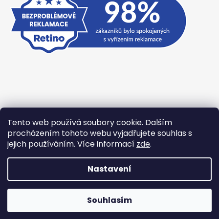
Tento web používá soubory cookie. Dalším
Přijímáme online platby
procházením tohoto webu vyjadřujete souhlas s
jejich používáním. Více informací
zde
.
Nastavení
Vytvořil Shoptet
Souhlasím
Copyright 2026
TexBase.cz
. Všechna práva vyhrazena.