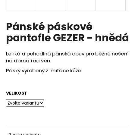
a
j
í
Pánské páskové
t
pantofle GEZER - hnědá
?
Lehká a pohodlná pánská obuv pro běžné nošení
na doma i na ven.
Pásky vyrobeny z imitace kůže
HLEDAT
VELIKOST
D
o
p
o
r
u
Zvolte variantu