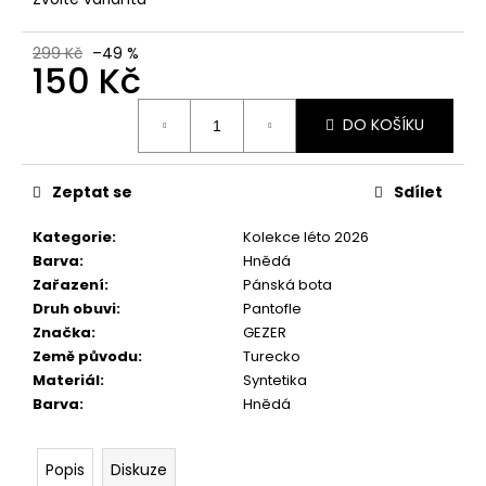
č
u
j
299 Kč
–49 %
150 Kč
e
m
Měrná
e
DO KOŠÍKU
cena:
Zeptat se
Sdílet
Kategorie
:
Kolekce léto 2026
Barva
:
Hnědá
Zařazení
:
Pánská bota
Druh obuvi
:
Pantofle
Značka
:
GEZER
Země původu
:
Turecko
Materiál
:
Syntetika
Barva
:
Hnědá
Popis
Diskuze