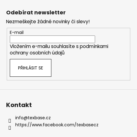
Z
á
Odebírat newsletter
p
Nezmeškejte žádné novinky či slevy!
a
t
E-mail
í
Vložením e-mailu souhlasíte s
podmínkami
ochrany osobních údajů
PŘIHLÁSIT SE
Kontakt
info
@
texbase.cz
https://www.facebook.com/texbasecz