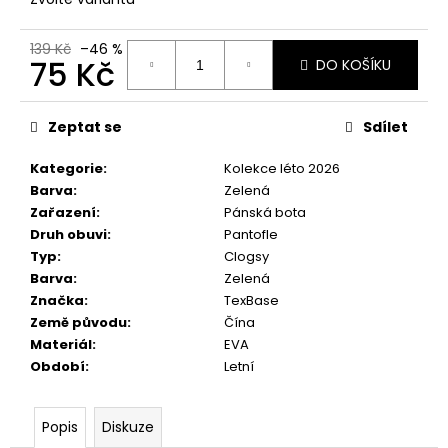
č
u
j
139 Kč
–46 %
75 Kč
DO KOŠÍKU
e
m
Měrná
e
cena:
Zeptat se
Sdílet
Kategorie
:
Kolekce léto 2026
Barva
:
Zelená
Zařazení
:
Pánská bota
Druh obuvi
:
Pantofle
Typ
:
Clogsy
Barva
:
Zelená
Značka
:
TexBase
Země původu
:
Čína
Materiál
:
EVA
Období
:
Letní
Popis
Diskuze