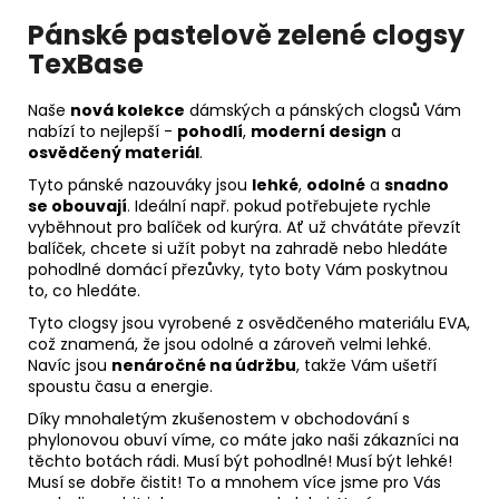
Pánské pastelově zelené clogsy
TexBase
Naše
nová kolekce
dámských a pánských clogsů Vám
nabízí to nejlepší -
pohodlí
,
moderní design
a
osvědčený materiál
.
Tyto pánské nazouváky jsou
lehké
,
odolné
a
snadno
se obouvají
. Ideální např. pokud potřebujete rychle
vyběhnout pro balíček od kurýra. Ať už chvátáte převzít
balíček, chcete si užít pobyt na zahradě nebo hledáte
pohodlné domácí přezůvky, tyto boty Vám poskytnou
to, co hledáte.
Tyto clogsy jsou vyrobené z osvědčeného materiálu EVA,
což znamená, že jsou odolné a zároveň velmi lehké.
Navíc jsou
nenáročné na údržbu
, takže Vám ušetří
spoustu času a energie.
Díky mnohaletým zkušenostem v obchodování s
phylonovou obuví víme, co máte jako naši zákazníci na
těchto botách rádi. Musí být
pohodlné
! Musí být
lehké
!
Musí se dobře čistit! To a mnohem více jsme pro Vás