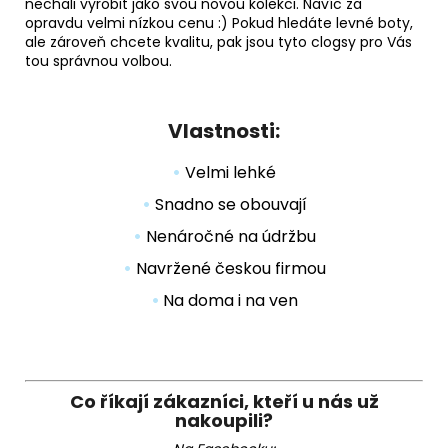
nechali vyrobit jako svou
novou kolekci
. Navíc za
opravdu velmi nízkou cenu :) Pokud hledáte levné boty,
ale zároveň chcete kvalitu, pak jsou tyto clogsy pro Vás
tou správnou volbou.
Vlastnosti:
•
Velmi lehké
•
Snadno se obouvají
•
Nenáročné na údržbu
•
Navržené českou firmou
•
Na doma i na ven
Co říkají zákazníci, kteří u nás už
nakoupili?