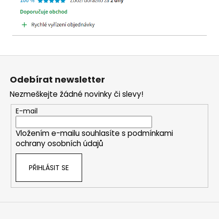
Z
á
Odebírat newsletter
p
Nezmeškejte žádné novinky či slevy!
a
t
E-mail
í
Vložením e-mailu souhlasíte s
podmínkami
ochrany osobních údajů
PŘIHLÁSIT SE