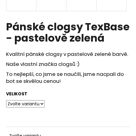
a
j
í
Pánské clogsy TexBase
t
- pastelově zelená
?
Kvalitní pánské clogsy v pastelově zelené barvě.
Naše vlastní značka clogsů :)
HLEDAT
To nejlepší, co jsme se naučili, jsme nacpali do
bot se skvělou cenou!
VELIKOST
D
o
p
o
r
u
Zvolte variantu