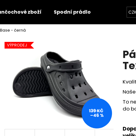
unčochové zboží
Spodní prádlo
Trička
O
CZ
xBase - černá
Co potřebujete najít?
VÝPRODEJ
Pá
HLEDAT
Te
Kvali
Doporučujeme
Naše 
To ne
do bo
139 KČ
–46 %
Dopo
velik