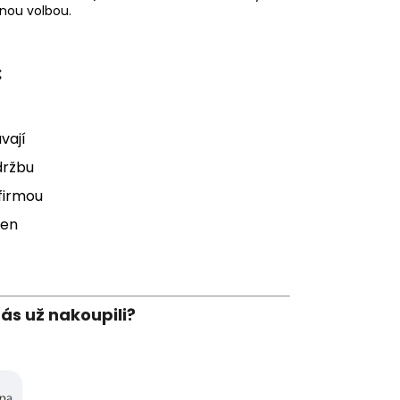
vnou volbou.
:
vají
držbu
firmou
ven
nás už nakoupili?