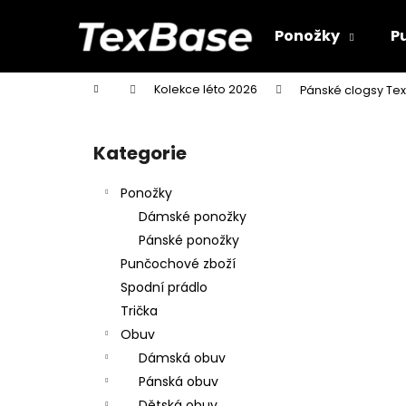
K
Přejít
na
o
Ponožky
P
obsah
Zpět
Zpět
š
do
do
í
Domů
Kolekce léto 2026
Pánské clogsy Te
k
obchodu
obchodu
P
o
Kategorie
Přeskočit
s
kategorie
t
Ponožky
r
Dámské ponožky
a
Pánské ponožky
n
Punčochové zboží
n
Spodní prádlo
í
Trička
p
Obuv
a
Dámská obuv
n
Pánská obuv
e
Dětská obuv