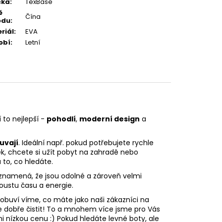
čka
:
TexBase
ě
Čína
odu
:
riál
:
EVA
obí
:
Letní
to nejlepší -
pohodlí
,
moderní design
a
uvají
. Ideální např. pokud potřebujete rychle
ek, chcete si užít pobyt na zahradě nebo
to, co hledáte.
znamená, že jsou odolné a zároveň velmi
oustu času a energie.
uví víme, co máte jako naši zákazníci na
se dobře čistit! To a mnohem více jsme pro Vás
i nízkou cenu :) Pokud hledáte levné boty, ale