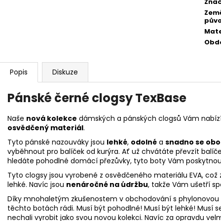
Zna
Zem
pův
Mate
Obd
Popis
Diskuze
Pánské černé clogsy TexBase
Naše
nová kolekce
dámských a pánských clogsů Vám nabízí 
osvědčený materiál
.
Tyto pánské nazouváky jsou
lehké
,
odolné
a
snadno se obo
vyběhnout pro balíček od kurýra. Ať už chvátáte převzít balíč
hledáte pohodlné domácí přezůvky, tyto boty Vám poskytnou 
Tyto clogsy jsou vyrobené z osvědčeného materiálu EVA, což 
lehké.
Navíc jsou
nenáročné na údržbu
, takže Vám ušetří sp
Díky mnohaletým zkušenostem v obchodování s phylonovou ob
těchto botách rádi. Musí být
pohodlné
! Musí být
lehké
! Musí 
nechali vyrobit jako svou
novou kolekci
. Navíc za opravdu velm