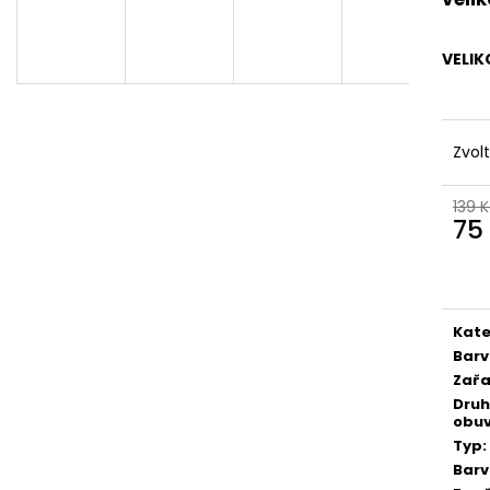
VELIK
Zvol
139 
75
Měr
cena
Kate
Bar
Zařa
Druh
obuv
Typ
:
Bar