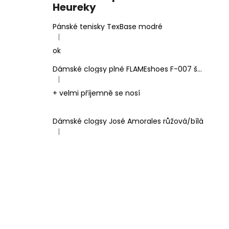
Heureky
Pánské tenisky TexBase modré
|
Hodnocení produktu je 5 z 5 hvězdiček.
ok
Dámské clogsy plné FLAMEshoes F-007 šedé
|
Hodnocení produktu je 5 z 5 hvězdiček.
+ velmi příjemně se nosí
Dámské clogsy José Amorales růžová/bílá
|
Hodnocení produktu je 4 z 5 hvězdiček.