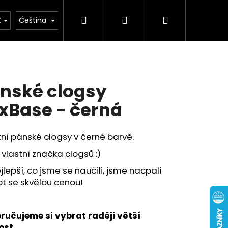
Hledat
Přihlášení
Nákupní
buv
Kolekce léto 2026
Chovatelské potř
K
Čeština
košík
nské clogsy
xBase - černá
tní pánské clogsy v černé barvě.
vlastní značka clogsů :)
jlepší, co jsme se naučili, jsme nacpali
t se skvělou cenou!
ručujeme si vybrat raději větší
ost.