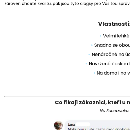
zároveň chcete kvalitu, pak jsou tyto clogsy pro Vás tou sprá
Vlastnosti
•
Velmi lehké
•
Snadno se obou
•
Nenáročné na ú
•
Navržené českou 
•
Na doma i na 
Co říkají zákazníci, kteří u 
Na Facebooku: