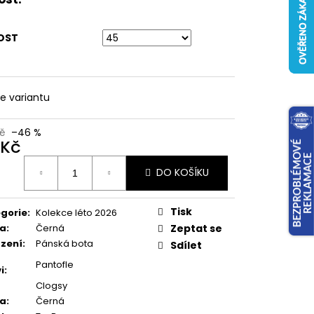
OST
te variantu
Kč
–46 %
 Kč
ná
DO KOŠÍKU
:
Tisk
gorie
:
Kolekce léto 2026
va
:
Černá
Zeptat se
zení
:
Pánská bota
Sdílet
Pantofle
i
:
Clogsy
va
:
Černá