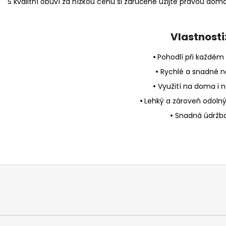
S kvalitní obuví za nízkou cenu si zaručeně užijte pravou domá
Vlastnosti
•
Pohodlí při každém
•
Rychlé a snadné n
•
Využití na doma i 
•
Lehký a zároveň odolný
•
Snadná údržb