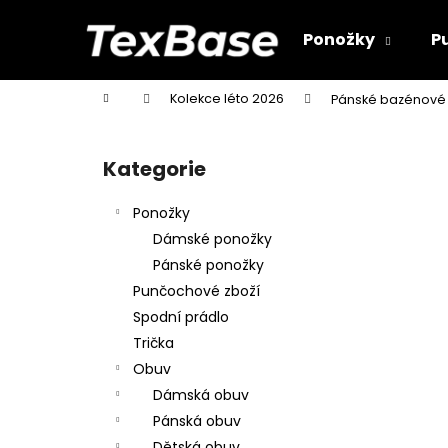
K
Přejít
na
o
Ponožky
P
obsah
Zpět
Zpět
š
do
do
í
Domů
Kolekce léto 2026
Pánské bazénové 
k
obchodu
obchodu
P
o
Kategorie
Přeskočit
s
kategorie
t
Ponožky
r
Dámské ponožky
a
Pánské ponožky
n
Punčochové zboží
n
Spodní prádlo
í
Trička
p
Obuv
a
Dámská obuv
n
Pánská obuv
e
Dětská obuv