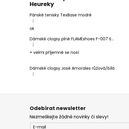
Heureky
Pánské tenisky TexBase modré
|
Hodnocení produktu je 5 z 5 hvězdiček.
ok
Dámské clogsy plné FLAMEshoes F-007 šedé
|
Hodnocení produktu je 5 z 5 hvězdiček.
+ velmi příjemně se nosí
Dámské clogsy José Amorales růžová/bílá
|
Hodnocení produktu je 4 z 5 hvězdiček.
Z
á
Odebírat newsletter
p
Nezmeškejte žádné novinky či slevy!
a
t
E-mail