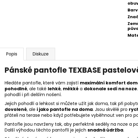
obuv
Bar
Zna
Zem
pův
Mate
Popis
Diskuze
Pánské pantofle TEXBASE pastelov
Hledáte pantofle, které vám zajistí
maximální komfort doma
pohodlné
, ale také
lehké
,
měkké
a
dokonale sedí na noze
pohodlí i při delším nošení.
Jejich pohodlí a lehkost si můžete užít jak doma, tak při pobyt
dovolené
, ale
i jako pantofle na doma
. Jsou skvělé pro
ryc
přáteli na terase nebo když potřebujete vyběhnout ven pro po
Pantofle jsou navrženy tak, aby perfektně seděly na noze a po
Další výhodou těchto pantoflí je jejich
snadná údržba
.