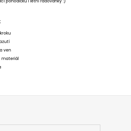
cí pohodičku i letní radovánky :)
:
 kroku
azutí
na ven
 materiál
a