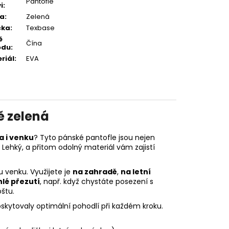
Pantofle
i
:
va
:
Zelená
čka
:
Texbase
ě
Čína
odu
:
riál
:
EVA
ě zelená
 i venku
? Tyto pánské pantofle jsou nejen
. Lehký, a přitom odolný materiál vám zajistí
u venku. Využijete je
na zahradě
,
na letní
hlé přezutí
, např. když chystáte posezení s
štu.
skytovaly optimální pohodlí při každém kroku.