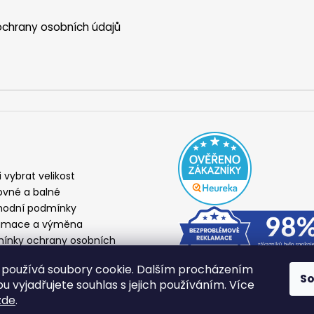
chrany osobních údajů
i vybrat velikost
ovné a balné
odní podmínky
amace a výměna
ínky ochrany osobních
ů
používá soubory cookie. Dalším procházením
S
 vyjadřujete souhlas s jejich používáním. Více
zde
.