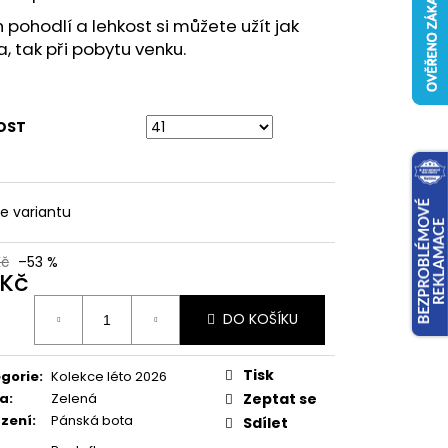
h pohodlí a lehkost si můžete užít jak
 tak při pobytu venku.
OST
te variantu
Kč
–53 %
 Kč
ná
DO KOŠÍKU
:
Tisk
gorie
:
Kolekce léto 2026
va
:
Zelená
Zeptat se
zení
:
Pánská bota
Sdílet