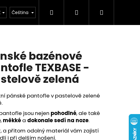
Hledat
Přihlášení
Nákupní
buv
Kolekce léto 2026
Chovatelské potř
K
Čeština
košík
nské bazénové
ntofle TEXBASE -
stelově zelená
tní pánské pantofle v pastelově zelené
.
pantofle jsou nejen
pohodlné
, ale také
é
,
měkké
a
dokonale sedí na noze
.
, a přitom odolný materiál vám zajistí
lí i při delším nošení.