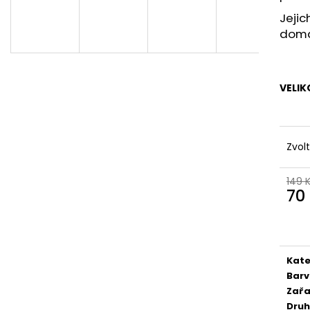
Jejic
doma,
VELIK
Zvol
149 
70
Měr
cena
Kate
Bar
Zařa
Druh