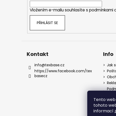
í
Vložením e-mailu souhlasíte s
podmínkami o
PŘIHLÁSIT SE
Kontakt
Info
info
@
texbase.cz
Jak s
https://www.facebook.com/tex
Pošt
basecz
Obch
Rekl
Podm
údaj
Tento web 
tohoto webu
informací