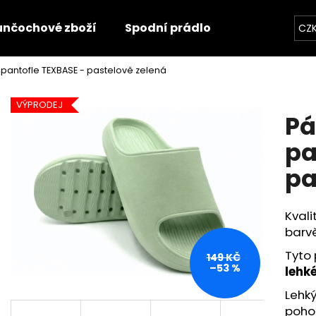
unčochové zboží
Spodní prádlo
Trička
O
CZ
pantofle TEXBASE - pastelově zelená
Co potřebujete najít?
VÝPRODEJ
Pá
HLEDAT
pa
pa
Doporučujeme
Kvali
barvě
Tyto 
149 KČ
–53 %
lehk
Lehký
pohod