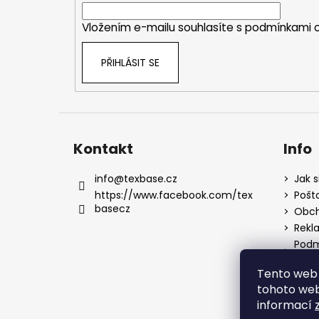
í
Vložením e-mailu souhlasíte s
podmínkami o
PŘIHLÁSIT SE
Kontakt
Info
info
@
texbase.cz
Jak s
https://www.facebook.com/tex
Pošt
basecz
Obch
Rekl
Podm
údaj
Tento web 
tohoto webu
informací