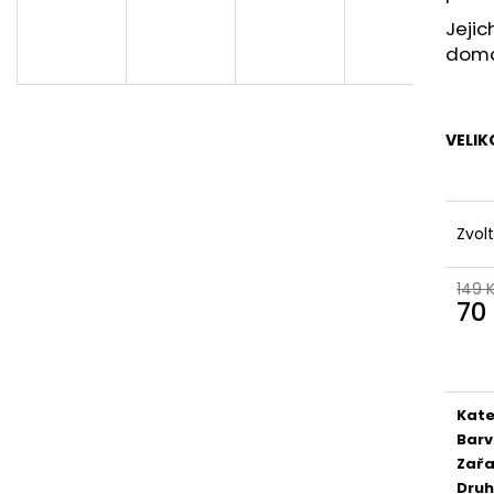
Jejic
doma,
VELIK
Zvol
149 
70
Měr
cena
Kate
Bar
Zařa
Druh