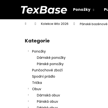
K
Přejít
na
o
Ponožky
P
obsah
Zpět
Zpět
š
do
do
í
Domů
Kolekce léto 2026
Pánské bazénové 
k
obchodu
obchodu
P
o
Kategorie
Přeskočit
s
kategorie
t
Ponožky
r
Dámské ponožky
a
Pánské ponožky
n
Punčochové zboží
n
Spodní prádlo
í
Trička
p
Obuv
a
Dámská obuv
n
Pánská obuv
e
Dětská obuv