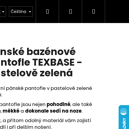
Hledat
Přihlášení
Nákupní
buv
Kolekce léto 2026
Chovatelské potř
K
Čeština
košík
nské bazénové
ntofle TEXBASE -
stelově zelená
tní pánské pantofle v pastelově zelené
.
pantofle jsou nejen
pohodlné
, ale také
é
,
měkké
a
dokonale sedí na noze
.
, a přitom odolný materiál vám zajistí
lí i při delším nošení.