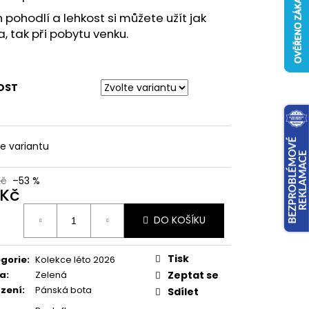
h pohodlí a lehkost si můžete užít jak
 tak při pobytu venku.
OST
te variantu
Kč
–53 %
 Kč
ná
DO KOŠÍKU
:
Tisk
gorie
:
Kolekce léto 2026
va
:
Zelená
Zeptat se
zení
:
Pánská bota
Sdílet