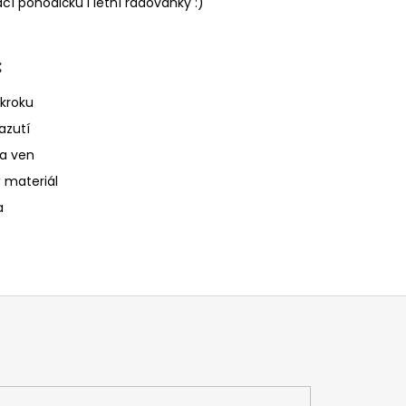
cí pohodičku i letní radovánky :)
:
 kroku
azutí
na ven
 materiál
a