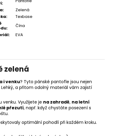
Pantofle
i
:
va
:
Zelená
čka
:
Texbase
ě
Čína
odu
:
riál
:
EVA
ě zelená
 i venku
? Tyto pánské pantofle jsou nejen
. Lehký, a přitom odolný materiál vám zajistí
u venku. Využijete je
na zahradě
,
na letní
hlé přezutí
, např. když chystáte posezení s
štu.
skytovaly optimální pohodlí při každém kroku.