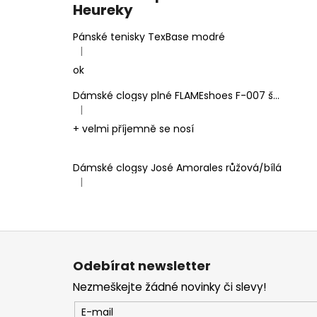
Heureky
Pánské tenisky TexBase modré
|
Hodnocení produktu je 5 z 5 hvězdiček.
ok
Dámské clogsy plné FLAMEshoes F-007 šedé
|
Hodnocení produktu je 5 z 5 hvězdiček.
+ velmi příjemně se nosí
Dámské clogsy José Amorales růžová/bílá
|
Hodnocení produktu je 4 z 5 hvězdiček.
Z
á
Odebírat newsletter
p
Nezmeškejte žádné novinky či slevy!
a
t
E-mail