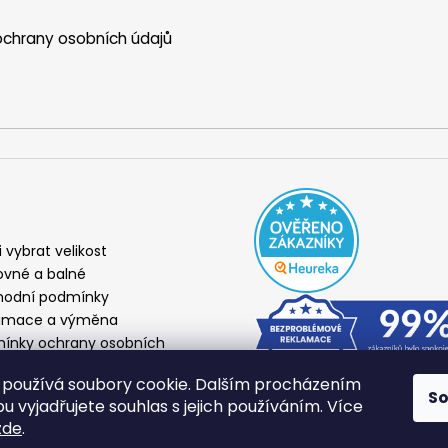
chrany osobních údajů
i vybrat velikost
ovné a balné
odní podmínky
amace a výměna
ínky ochrany osobních
ů
používá soubory cookie. Dalším procházením
S
 vyjadřujete souhlas s jejich používáním. Více
zde
.