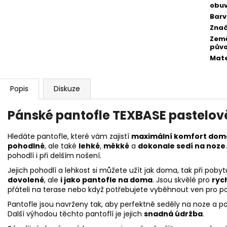
obuv
Bar
Zna
Zem
pův
Mate
Popis
Diskuze
Pánské pantofle TEXBASE pastelov
Hledáte pantofle, které vám zajistí
maximální komfort doma
pohodlné
, ale také
lehké
,
měkké
a
dokonale sedí na noze
pohodlí i při delším nošení.
Jejich pohodlí a lehkost si můžete užít jak doma, tak při pobyt
dovolené
, ale
i jako pantofle na doma
. Jsou skvělé pro
ryc
přáteli na terase nebo když potřebujete vyběhnout ven pro po
Pantofle jsou navrženy tak, aby perfektně seděly na noze a po
Další výhodou těchto pantoflí je jejich
snadná údržba
.