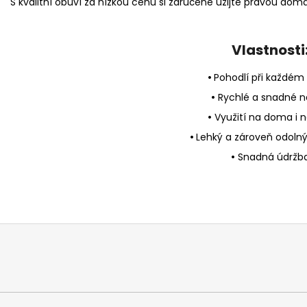
S kvalitní obuví za nízkou cenu si zaručeně užijte pravou domá
Vlastnosti
•
Pohodlí při každém
•
Rychlé a snadné n
•
Využití na doma i 
•
Lehký a zároveň odolný
•
Snadná údržb