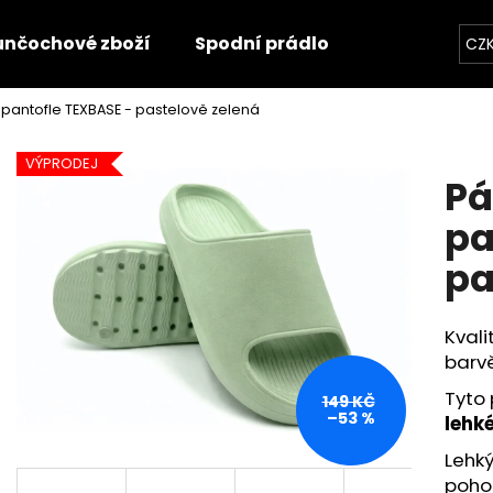
unčochové zboží
Spodní prádlo
Trička
O
CZ
pantofle TEXBASE - pastelově zelená
Co potřebujete najít?
VÝPRODEJ
Pá
HLEDAT
pa
pa
Doporučujeme
Kvali
barvě
Tyto 
149 KČ
–53 %
lehk
Lehký
pohod