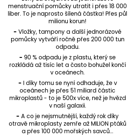
menstruační pomůcky utratit i přes 18 000
liber. To je naprosto šílená částka! Přes půl
milionu korun!
-
Vložky, tampony a další jednorázové
pomůcky vytváří ročně přes 200 000 tun
odpadu.
-
90 % odpadu je z plastu, který se
rozkládá až tisíc let a často bohužel končí
v oceánech.
-
I díky tomu se nyní odhaduje, že v
oceánech je přes 51 miliard částic
mikroplastů - to je 500x více, než je hvězd
v naší galaxii.
-
A co je nejsmutnější, každý rok díky
otravě mikroplasty zemře až MILION ptáků
a přes 100 000 mořských savců...