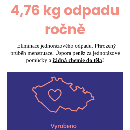
4,76 kg odpadu
ročně
Eliminace jednorázového odpadu. Přirozený
průběh menstruace. Úspora peněz za jednorázové
pomůcky a
žádná chemie do těla
!