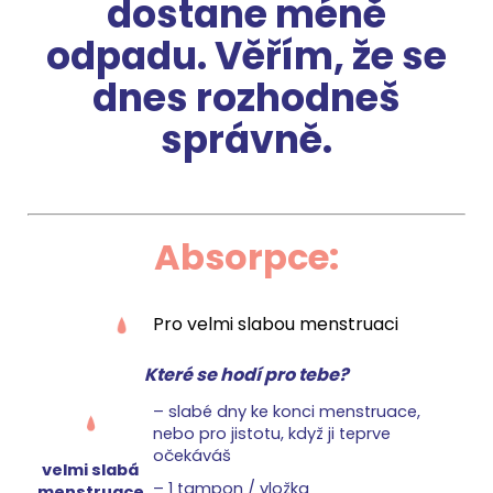
dostane méně
odpadu.
Věřím, že se
dnes rozhodneš
správně.
Absorpce:
Pro velmi slabou menstruaci
Které se hodí pro tebe?
–⁠ slabé dny ke konci menstruace,
nebo pro jistotu, když ji teprve
očekáváš
velmi slabá
–⁠ 1 tampon / vložka
menstruace