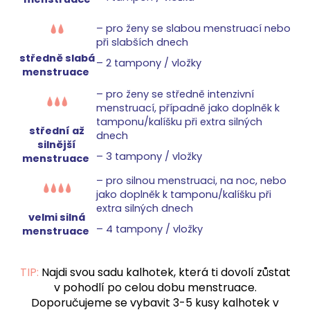
–⁠ pro ženy se slabou menstruací nebo
při slabších dnech
středně slabá
–⁠ 2 tampony / vložky
menstruace
–⁠ pro ženy se středně intenzivní
menstruací, případně jako doplněk k
tamponu/kalíšku při extra silných
střední až
dnech
silnější
–⁠ 3 tampony / vložky
menstruace
–⁠ pro silnou menstruaci, na noc, nebo
jako doplněk k tamponu/kalíšku při
extra silných dnech
velmi silná
–⁠ 4 tampony / vložky
menstruace
TIP:
Najdi svou sadu kalhotek, která ti dovolí zůstat
v pohodlí po celou dobu menstruace.
Doporučujeme se vybavit 3-5 kusy kalhotek v