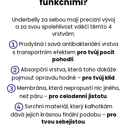
funkčními?
Underbelly za sebou mají precizní vývoj
a za svou spolehlivost vděčí těmto 4
vrstvám:
Prodyšná i savá antibakteriální vrstva
s transportním efektem
pro tvůj pocit
pohodlí
.
Absorpční vrstva, která toho dokáže
pojmout opravdu hodně –
pro tvůj klid
.
Membrána, která nepropustí nic jiného,
než páru –
pro celodenní jistotu
.
Svrchní materiál, který kalhotkám
dává jejich krásnou finální podobu –
pro
tvou sebejistou
.