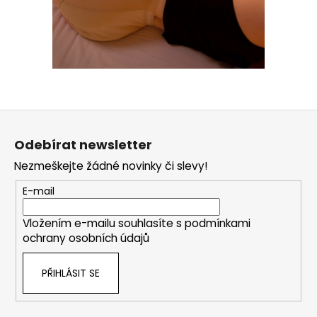
Z
á
Odebírat newsletter
p
Nezmeškejte žádné novinky či slevy!
a
t
E-mail
í
Vložením e-mailu souhlasíte s
podmínkami
ochrany osobních údajů
PŘIHLÁSIT SE