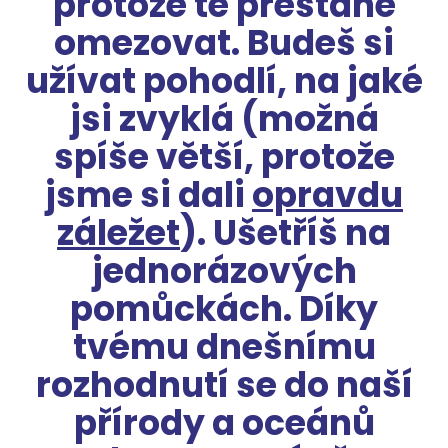
protože tě přestane
omezovat. Budeš si
užívat pohodlí, na jaké
jsi zvyklá (možná
spíše větší, protože
jsme si dali
opravdu
záležet
). Ušetříš na
jednorázových
pomůckách. Díky
tvému dnešnímu
rozhodnutí se do naší
přírody a oceánů