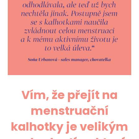
Vím, že přejít na
menstruační
kalhotky je velikým