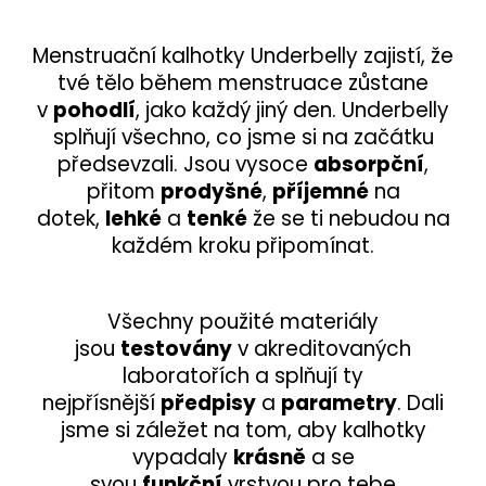
Menstruační kalhotky Underbelly zajistí, že
tvé tělo během menstruace zůstane
v
pohodlí
, jako každý jiný den. Underbelly
splňují všechno, co jsme si na začátku
předsevzali. Jsou vysoce
absorpční
,
přitom
prodyšné
,
příjemné
na
dotek,
lehké
a
tenké
že se ti nebudou na
každém kroku připomínat.
Všechny použité materiály
jsou
testovány
v akreditovaných
laboratořích a splňují ty
nejpřísnější
předpisy
a
parametry
. Dali
jsme si záležet na tom, aby kalhotky
vypadaly
krásně
a se
svou
funkční
vrstvou pro tebe