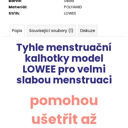
Barva
:
Šedá
Materiál
:
POLYAMID
Střih
:
LOWEE
Popis
Související soubory (1)
Diskuze
Tyhle menstruační
kalhotky model
LOWEE pro velmi
slabou menstruaci
pomohou
ušetřit až