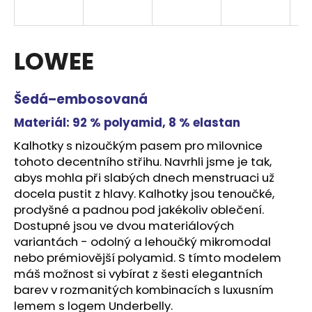
a
j
í
LOWEE
t
?
Šedá–embosovaná
Materiál: 92 % polyamid, 8 % elastan
Kalhotky s nizoučkým pasem pro milovnice
tohoto decentního střihu. Navrhli jsme je tak,
HLEDAT
abys mohla při slabých dnech menstruaci už
docela pustit z hlavy. Kalhotky jsou tenoučké,
prodyšné a padnou pod jakékoliv oblečení.
D
Dostupné jsou ve dvou materiálových
o
variantách - odolný a lehoučký mikromodal
p
nebo prémiovější polyamid. S tímto modelem
o
máš možnost si vybírat z šesti elegantních
r
barev v rozmanitých kombinacích s luxusním
u
lemem s logem Underbelly.