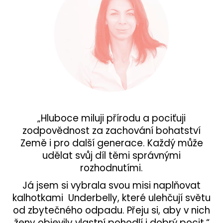
„Hluboce miluji přírodu a pociťuji
zodpovědnost za zachování bohatství
Země i pro další generace. Každý může
udělat svůj díl těmi správnými
rozhodnutími.
Já jsem si vybrala svou misi naplňovat
kalhotkami Underbelly, které ulehčují světu
od zbytečného odpadu. Přeju si, aby v nich
ženy objevily vlastní pohodlí i dobrý pocit.“