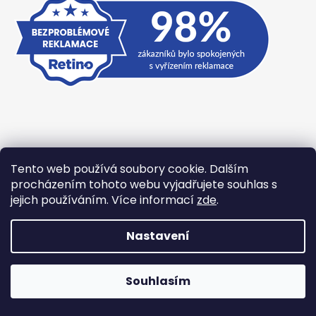
Tento web používá soubory cookie. Dalším
procházením tohoto webu vyjadřujete souhlas s
Přijímáme online platby
jejich používáním. Více informací
zde
.
Nastavení
Vytvořil Shoptet
Souhlasím
Copyright 2026
TexBase.cz
. Všechna práva vyhrazena.