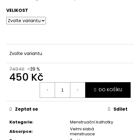
č
u
VELIKOST
j
e
m
e
Zvolte variantu
749 Kč
–39 %
450 Kč
Měrná
DO KOŠÍKU
cena:
Zeptat se
Sdílet
Kategorie
:
Menstruační kalhotky
Velmi slabá
Absorpce
:
menstruace