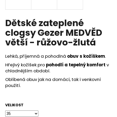
a
j
í
Dětské zateplené
t
clogsy Gezer MEDVĚD
?
větší - růžovo-žlutá
Lehká, příjemná a pohodlná
obuv s kožíškem
.
HLEDAT
Hřejivý kožíšek pro
pohodlí a tepelný komfort
v
chladnějším období.
Oblíbená obuv jak na domácí, tak i venkovní
D
použití.
o
p
o
VELIKOST
r
u