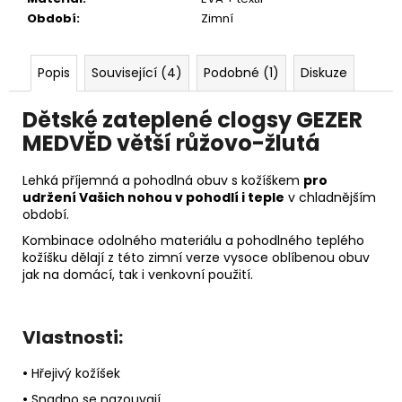
Období
:
Zimní
Popis
Související (4)
Podobné (1)
Diskuze
Dětské zateplené clogsy GEZER
MEDVĚD větší růžovo-žlutá
Lehká příjemná a pohodlná obuv s kožíškem
pro
udržení Vašich nohou v pohodlí i teple
v chladnějším
období.
Kombinace odolného materiálu a pohodlného teplého
kožíšku dělají z této zimní verze vysoce oblíbenou obuv
jak na domácí, tak i venkovní použití.
Vlastnosti:
•
Hřejivý kožíšek
•
Snadno se nazouvají