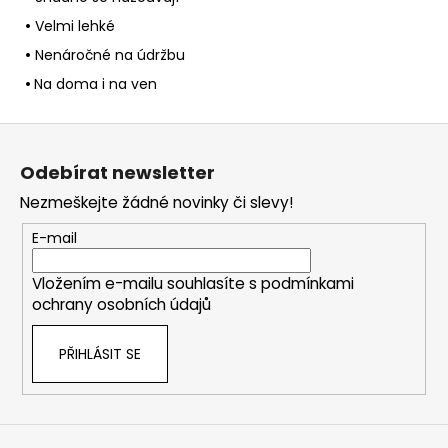
•
Velmi lehké
•
Nenáročné na údržbu
•
Na doma i na ven
Z
á
Odebírat newsletter
p
Nezmeškejte žádné novinky či slevy!
a
t
E-mail
í
Vložením e-mailu souhlasíte s
podmínkami
ochrany osobních údajů
PŘIHLÁSIT SE