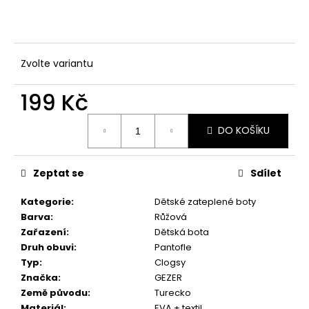
č
u
j
e
m
Zvolte variantu
e
199 Kč
Měrná
DO KOŠÍKU
cena:
Zeptat se
Sdílet
Kategorie
:
Dětské zateplené boty
Barva
:
Růžová
Zařazení
:
Dětská bota
Druh obuvi
:
Pantofle
Typ
:
Clogsy
Značka
:
GEZER
Země původu
:
Turecko
Materiál
:
EVA + textil