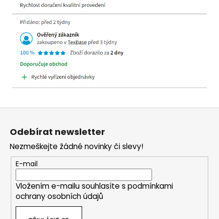
Z
á
Odebírat newsletter
p
Nezmeškejte žádné novinky či slevy!
a
t
E-mail
í
Vložením e-mailu souhlasíte s
podmínkami
ochrany osobních údajů