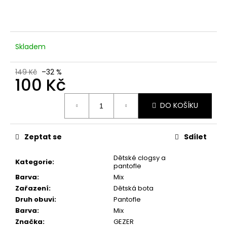
č
u
j
e
m
Skladem
e
149 Kč
–32 %
100 Kč
Měrná
DO KOŠÍKU
cena:
Zeptat se
Sdílet
Dětské clogsy a
Kategorie
:
pantofle
Barva
:
Mix
Zařazení
:
Dětská bota
Druh obuvi
:
Pantofle
Barva
:
Mix
Značka
:
GEZER