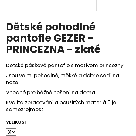
a
j
í
Dětské pohodlné
t
pantofle GEZER -
?
PRINCEZNA - zlaté
Dětské páskové pantofle s motivem princezny.
HLEDAT
Jsou velmi pohodlné, měkké a dobře sedí na
noze.
Vhodné pro běžné nošení na doma.
D
Kvalita zpracování a použitých materiálů je
o
samozřejmost.
p
o
VELIKOST
r
u