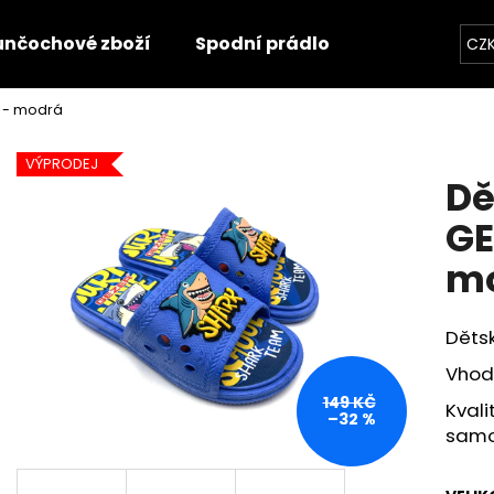
unčochové zboží
Spodní prádlo
Trička
O
CZ
K - modrá
Co potřebujete najít?
VÝPRODEJ
Dě
HLEDAT
GE
m
Doporučujeme
Dětsk
Vhod
149 KČ
Kvali
–32 %
samo