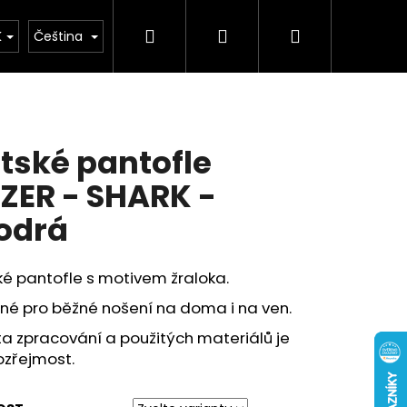
Hledat
Přihlášení
Nákupní
buv
Kolekce léto 2026
Chovatelské potř
K
Čeština
košík
tské pantofle
ZER - SHARK -
odrá
é pantofle s motivem žraloka.
né pro běžné nošení na doma i na ven.
ta zpracování a použitých materiálů je
zřejmost.