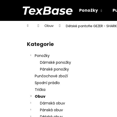
K
Přejít
na
o
Ponožky
P
obsah
Zpět
Zpět
š
do
do
í
Domů
Obuv
Dětské pantofle GEZER - SHAR
k
obchodu
obchodu
P
o
Kategorie
Přeskočit
s
kategorie
t
Ponožky
r
Dámské ponožky
a
Pánské ponožky
n
Punčochové zboží
n
Spodní prádlo
í
Trička
p
Obuv
a
Dámská obuv
n
Pánská obuv
e
Dětská obuv