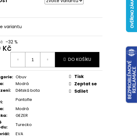
OST
te variantu
Kč
–32 %
0 Kč
ná
DO KOŠÍKU
:
Tisk
gorie
:
Obuv
va
:
Modrá
Zeptat se
zení
:
Dětská bota
Sdílet
Pantofle
i
:
va
:
Modrá
čka
:
GEZER
ě
Turecko
odu
:
riál
:
EVA