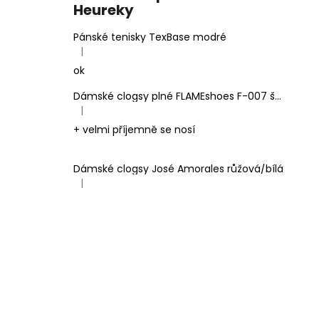
Heureky
Pánské tenisky TexBase modré
|
Hodnocení produktu je 5 z 5 hvězdiček.
ok
Dámské clogsy plné FLAMEshoes F-007 šedé
|
Hodnocení produktu je 5 z 5 hvězdiček.
+ velmi příjemně se nosí
Dámské clogsy José Amorales růžová/bílá
|
Hodnocení produktu je 4 z 5 hvězdiček.