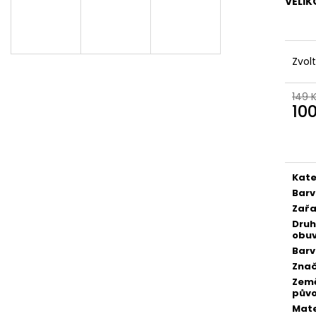
VELIK
Zvol
149 
10
Měr
cena
Kate
Bar
Zařa
Druh
obuv
Bar
Zna
Zem
pův
Mate